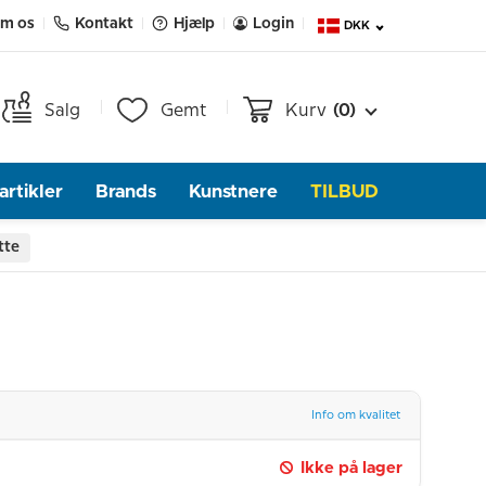
m os
Kontakt
Hjælp
Login
DKK
Salg
Gemt
Kurv
(0)
rtikler
Brands
Kunstnere
TILBUD
tte
Info om kvalitet
Ikke på lager