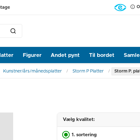
O
ntage
latter
Figurer
Andet pynt
Til bordet
Samlea
Kunstner/års/månedsplatter
Storm P Platter
Storm P. pla
Vælg kvalitet:
1. sortering