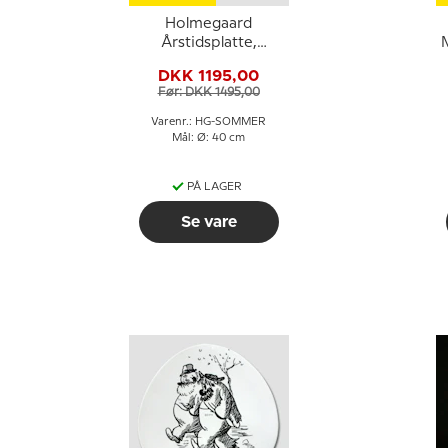
Holmegaard
Årstidsplatte,
M
Sommer, klar
DKK 1195,00
Før: DKK 1495,00
Varenr.: HG-SOMMER
Mål: Ø: 40 cm
PÅ LAGER
Se vare