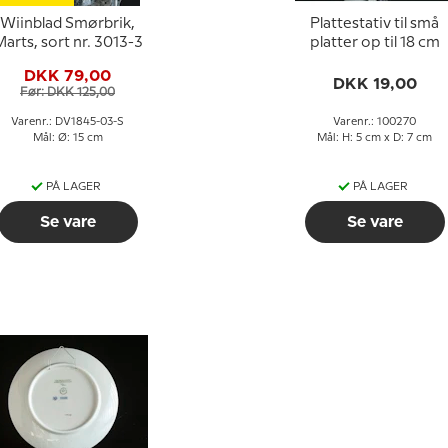
Wiinblad Smørbrik,
Plattestativ til små
arts, sort nr. 3013-3
platter op til 18 cm
DKK 79,00
DKK 19,00
Før: DKK 125,00
Varenr.: DV1845-03-S
Varenr.: 100270
Mål: Ø: 15 cm
Mål: H: 5 cm x D: 7 cm
PÅ LAGER
PÅ LAGER
Se vare
Se vare