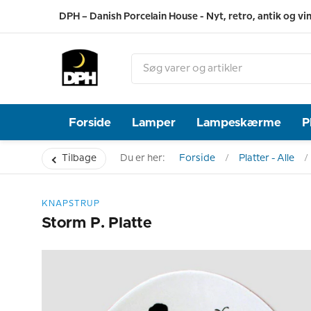
DPH – Danish Porcelain House - Nyt, retro, antik og vi
Forside
Lamper
Lampeskærme
P
Tilbage
Du er her:
Forside
Platter - Alle
KNAPSTRUP
Storm P. Platte