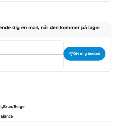
 sende dig en mail, når den kommer på lager
Giv mig besked
rt,Brun/Beige
Fajance