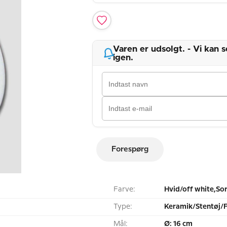
Varen er udsolgt. - Vi kan
igen.
Forespørg
Farve:
Hvid/off white,So
Type:
Keramik/Stentøj/
Mål:
Ø: 16 cm