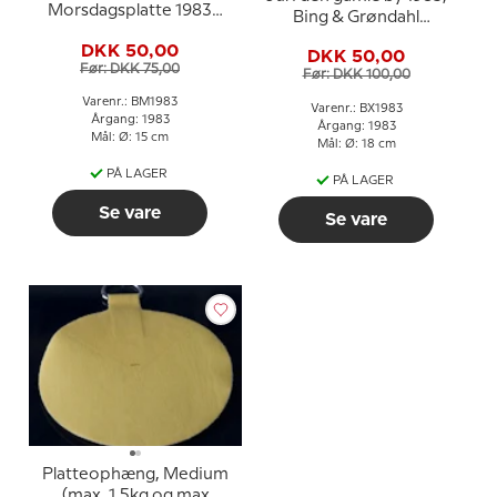
Morsdagsplatte 1983
Bing & Grøndahl
Vaskebjørn med unger
Juleplatte
DKK 50,00
DKK 50,00
Før: DKK 75,00
Før: DKK 100,00
Varenr.: BM1983
Varenr.: BX1983
Årgang: 1983
Årgang: 1983
Mål: Ø: 15 cm
Mål: Ø: 18 cm
PÅ LAGER
PÅ LAGER
Se vare
Se vare
Platteophæng, Medium
(max. 1,5kg og max