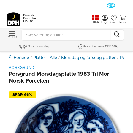
Danish
Porcelain
House
DKK
Kurv
Login
Gemt
MENU
1-2 dages levering
Gratis fragt over DKK 799,-
Forside
Platter - Alle
Morsdag og farsdag platter
Porsg
PORSGRUND
Porsgrund Morsdagsplatte 1983 Til Mor
Norsk Porcelæn
SPAR 66%