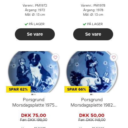
Varenr.: PM1972
Varenr.: PM1978
Årgang: 1972
Årgang: 1978
Mål: Ø: 13 cm
Mål: Ø: 13 cm
PÅ LAGER
PÅ LAGER
Se vare
Se vare
SPAR 62%
SPAR 66%
Porsgrund
Porsgrund
Morsdagsplatte 1975
Morsdagsplatte 1982
med barn, hund og
med pige og kaniner
DKK 75,00
DKK 50,00
hvalpe
Før: DKK 199,00
Før: DKK 149,00