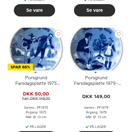
Se vare
Se vare
SPAR 66%
Porsgrund
Porsgrund
Farsdagsplatte 1975
Farsdagsplatte 1979 -
Skøjteløb i
Fars Dag platte med far
DKK 50,00
vinterlandskab
og barn
DKK 149,00
Før: DKK 149,00
Varenr.: PF1975
Varenr.: PF1979
Årgang: 1975
Årgang: 1979
Mål: Ø: 13 cm
Mål: Ø: 13 cm
PÅ LAGER
PÅ LAGER