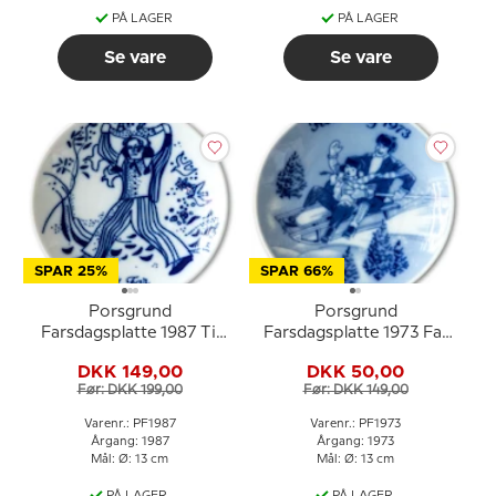
PÅ LAGER
PÅ LAGER
Se vare
Se vare
SPAR 25%
SPAR 66%
Porsgrund
Porsgrund
Farsdagsplatte 1987 Til
Farsdagsplatte 1973 Far
Far - Far med barn på
og barn på kælk
DKK 149,00
DKK 50,00
skuldrene
Før: DKK 199,00
Før: DKK 149,00
Varenr.: PF1987
Varenr.: PF1973
Årgang: 1987
Årgang: 1973
Mål: Ø: 13 cm
Mål: Ø: 13 cm
PÅ LAGER
PÅ LAGER