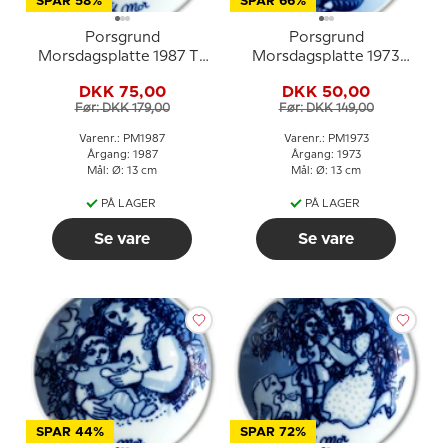
SPAR 58%
SPAR 66%
Porsgrund
Porsgrund
Morsdagsplatte 1987 Til
Morsdagsplatte 1973
Mor norsk porcelæn
med pige og katte
DKK 75,00
DKK 50,00
Før: DKK 179,00
Før: DKK 149,00
Varenr.: PM1987
Varenr.: PM1973
Årgang: 1987
Årgang: 1973
Mål: Ø: 13 cm
Mål: Ø: 13 cm
PÅ LAGER
PÅ LAGER
Se vare
Se vare
SPAR 44%
SPAR 72%