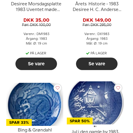
Desiree Morsdagsplatte
Årets Historie - 1983
1983 Uventet møde
Desiree H. C. Andersen
Mads Stage
Juleplatte, kagetallerken
DKK 35,00
DKK 149,00
Før: DKK 100,00
Før: DKK 295,00
Varenr.: DM1983
Varenr.: DX1983
Årgang: 1983
Årgang: 1983
Mål: Ø: 19 cm
Mål: Ø: 19 cm
PÅ LAGER
PÅ LAGER
Se vare
Se vare
SPAR 50%
SPAR 33%
Bing & Grøndahl
Jul i den gamle by 1983,