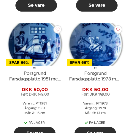
Se vare
Se vare
SPAR 66%
SPAR 66%
Porsgrund
Porsgrund
Farsdagsplatte 1981 med
Farsdagsplatte 1978 med
far og barn ved
far og barn i kano
DKK 50,00
DKK 50,00
modelskib
Før: DKK 149,00
Før: DKK 149,00
Varenr.: PF1981
Varenr.: PF1978
Årgang: 1981
Årgang: 1978
Mål: Ø: 13 cm
Mål: Ø: 13 cm
PÅ LAGER
PÅ LAGER