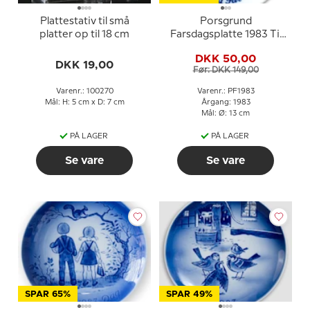
Plattestativ til små
Porsgrund
platter op til 18 cm
Farsdagsplatte 1983 Til
Far norsk porcelæn
DKK 50,00
DKK 19,00
Før: DKK 149,00
Varenr.: 100270
Varenr.: PF1983
Mål: H: 5 cm x D: 7 cm
Årgang: 1983
Mål: Ø: 13 cm
PÅ LAGER
PÅ LAGER
Se vare
Se vare
SPAR 65%
SPAR 49%