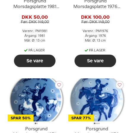
Porsgrund
Porsgrund
Morsdagsplatte 1981
Morsdagsplatte 1976
med dreng og fugle
med pige og kalv
DKK 50,00
DKK 100,00
Før: DKK 149,00
Før: DKK 149,00
Varenr.: PM1981
Varenr.: PM1976
Årgang: 1981
Årgang: 1976
Mål: Ø: 13 cm
Mål: Ø: 13 cm
PÅ LAGER
PÅ LAGER
Se vare
Se vare
SPAR 50%
SPAR 77%
Porsgrund
Porsgrund