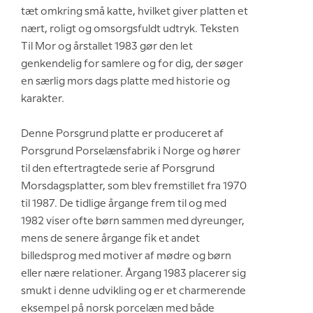
tæt omkring små katte, hvilket giver platten et
nært, roligt og omsorgsfuldt udtryk. Teksten
Til Mor og årstallet 1983 gør den let
genkendelig for samlere og for dig, der søger
en særlig mors dags platte med historie og
karakter.
Denne Porsgrund platte er produceret af
Porsgrund Porselænsfabrik i Norge og hører
til den eftertragtede serie af Porsgrund
Morsdagsplatter, som blev fremstillet fra 1970
til 1987. De tidlige årgange frem til og med
1982 viser ofte børn sammen med dyreunger,
mens de senere årgange fik et andet
billedsprog med motiver af mødre og børn
eller nære relationer. Årgang 1983 placerer sig
smukt i denne udvikling og er et charmerende
eksempel på norsk porcelæn med både