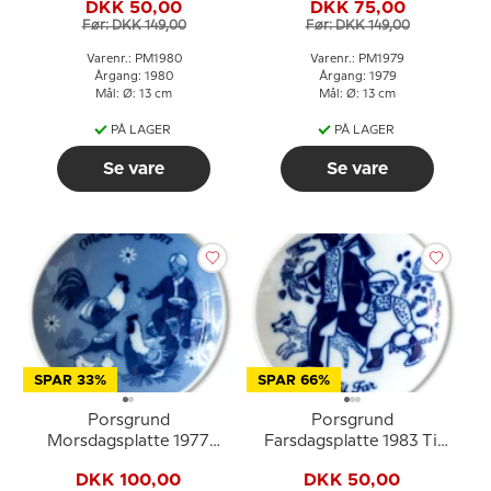
DKK 50,00
DKK 75,00
Før: DKK 149,00
Før: DKK 149,00
Varenr.: PM1980
Varenr.: PM1979
Årgang: 1980
Årgang: 1979
Mål: Ø: 13 cm
Mål: Ø: 13 cm
PÅ LAGER
PÅ LAGER
Se vare
Se vare
SPAR 33%
SPAR 66%
Porsgrund
Porsgrund
Morsdagsplatte 1977
Farsdagsplatte 1983 Til
med barn, høns og
Far norsk porcelæn
DKK 100,00
DKK 50,00
kyllinger