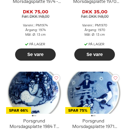
Morsdagsplatte 1974 -
Morsdagsplatte 1970
Mors Dag platte i norsk
med barn på hest og føl
DKK 75,00
DKK 35,00
porcelæn
Før: DKK 149,00
Før: DKK 149,00
Varenr.: PM1974
Varenr.: PM1970
Årgang: 1974
Årgang: 1970
Mål: Ø: 13 cm
Mål: Ø: 13 cm
PÅ LAGER
PÅ LAGER
Se vare
Se vare
SPAR 66%
SPAR 75%
Porsgrund
Porsgrund
Morsdagsplatte 1984 Til
Morsdagsplatte 1971