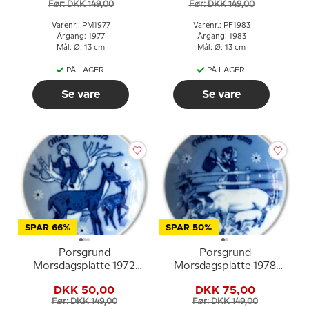
Før: DKK 149,00
Før: DKK 149,00
Varenr.: PM1977
Varenr.: PF1983
Årgang: 1977
Årgang: 1983
Mål: Ø: 13 cm
Mål: Ø: 13 cm
PÅ LAGER
PÅ LAGER
Se vare
Se vare
SPAR 66%
SPAR 50%
Porsgrund
Porsgrund
Morsdagsplatte 1972
Morsdagsplatte 1978
med rådyr og barn
med pige, gris og
DKK 50,00
DKK 75,00
pattegrise
Før: DKK 149,00
Før: DKK 149,00