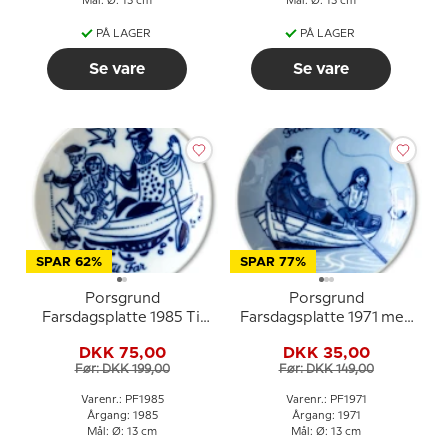
Mål: Ø: 13 cm
Mål: Ø: 13 cm
PÅ LAGER
PÅ LAGER
Se vare
Se vare
SPAR 62%
SPAR 77%
Porsgrund
Porsgrund
Farsdagsplatte 1985 Til
Farsdagsplatte 1971 med
Far norsk porcelæn
far og barn i robåd
DKK 75,00
DKK 35,00
Før: DKK 199,00
Før: DKK 149,00
Varenr.: PF1985
Varenr.: PF1971
Årgang: 1985
Årgang: 1971
Mål: Ø: 13 cm
Mål: Ø: 13 cm