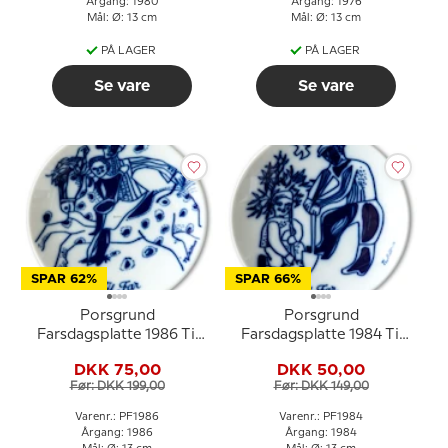
Årgang: 1980
Årgang: 1976
Mål: Ø: 13 cm
Mål: Ø: 13 cm
PÅ LAGER
PÅ LAGER
Se vare
Se vare
SPAR 62%
SPAR 66%
Porsgrund
Porsgrund
Farsdagsplatte 1986 Til
Farsdagsplatte 1984 Til
Far med ryttermotiv
Far norsk porcelæn
DKK 75,00
DKK 50,00
Før: DKK 199,00
Før: DKK 149,00
Varenr.: PF1986
Varenr.: PF1984
Årgang: 1986
Årgang: 1984