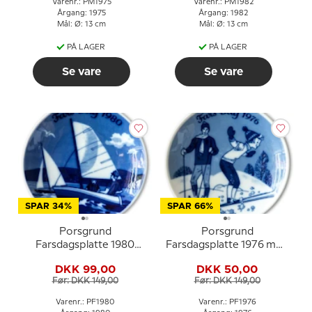
Varenr.: PM1975
Varenr.: PM1982
Årgang: 1975
Årgang: 1982
Mål: Ø: 13 cm
Mål: Ø: 13 cm
PÅ LAGER
PÅ LAGER
Se vare
Se vare
SPAR 34%
SPAR 66%
Porsgrund
Porsgrund
Farsdagsplatte 1980
Farsdagsplatte 1976 med
med sejlbåd motiv
vintermotiv i norsk
DKK 99,00
DKK 50,00
porcelæn
Før: DKK 149,00
Før: DKK 149,00
Varenr.: PF1980
Varenr.: PF1976