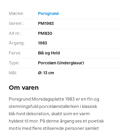
Mærke:
Porsgrund
Varenr.:
PM1983
Alt nr.:
PM830
Årgang:
1983
Farve:
Blå og Hvid
Type:
Porcelæn (Underglasur)
Mål:
Ø: 13 cm
Om varen
Porsgrund Morsdagsplatte 1983 er en fin og
stemningsfuld porcelænstallerken i klassisk
blå-hvid dekoration, skabt som en varm
hyldest til mor. På denne årgang ses et poetisk
motiv med flere stiliserede personer samlet