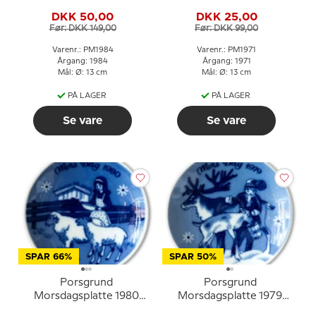
Mor norsk porcelæn
med gås og tre
DKK 50,00
DKK 25,00
gæslinger
Før: DKK 149,00
Før: DKK 99,00
Varenr.: PM1984
Varenr.: PM1971
Årgang: 1984
Årgang: 1971
Mål: Ø: 13 cm
Mål: Ø: 13 cm
PÅ LAGER
PÅ LAGER
Se vare
Se vare
SPAR 66%
SPAR 50%
Porsgrund
Porsgrund
Morsdagsplatte 1980
Morsdagsplatte 1979
med pige og får
med barn og rensdyr