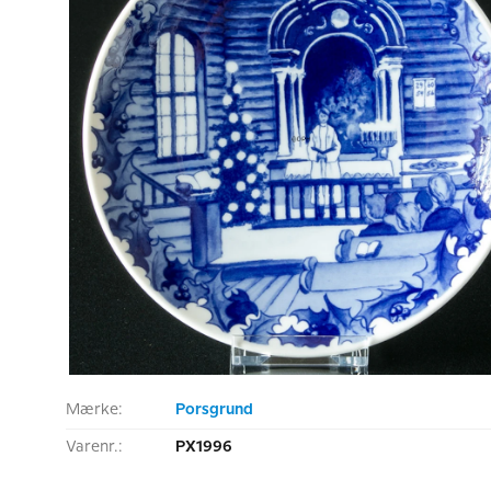
Mærke:
Porsgrund
Varenr.:
PX1996