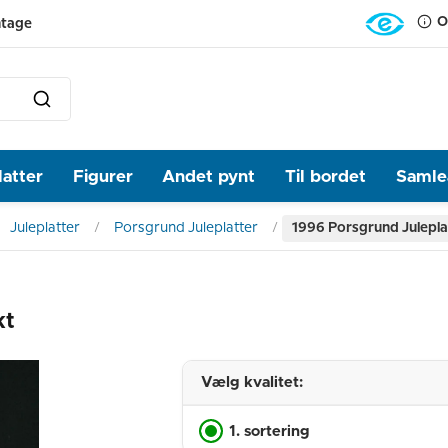
O
ntage
latter
Figurer
Andet pynt
Til bordet
Samlea
Juleplatter
Porsgrund Juleplatter
1996 Porsgrund Julepla
kt
Vælg kvalitet:
1. sortering