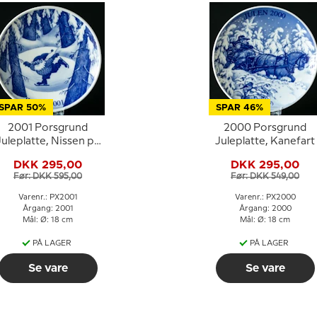
SPAR 50%
SPAR 46%
2001 Porsgrund
2000 Porsgrund
Juleplatte, Nissen på
Juleplatte, Kanefart
skøjter
DKK 295,00
DKK 295,00
Før: DKK 595,00
Før: DKK 549,00
Varenr.: PX2001
Varenr.: PX2000
Årgang: 2001
Årgang: 2000
Mål: Ø: 18 cm
Mål: Ø: 18 cm
PÅ LAGER
PÅ LAGER
Se vare
Se vare