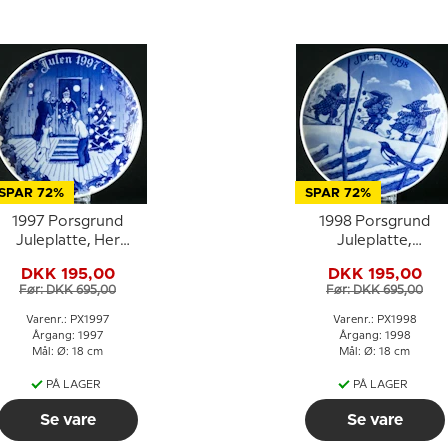
SPAR 72%
SPAR 72%
1997 Porsgrund
1998 Porsgrund
Juleplatte, Her
Juleplatte,
kommer nissen
Julebukkene
DKK 195,00
DKK 195,00
Før: DKK 695,00
Før: DKK 695,00
Varenr.: PX1997
Varenr.: PX1998
Årgang: 1997
Årgang: 1998
Mål: Ø: 18 cm
Mål: Ø: 18 cm
PÅ LAGER
PÅ LAGER
Se vare
Se vare