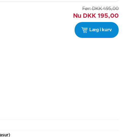
Før:
DKK
495,00
Nu
DKK
195,00
Læg i kurv
asur)