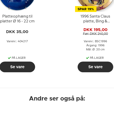
SPAR 19%
Platteophæng til
1996 Santa Claus
platter Ø 16 - 22 cm
platte, Bing &
Grøndahl
DKK 195,00
DKK 35,00
Før: DKK 240,00
Varenr.: 404217
Varenr.: BSC1996
Årgang: 1996
Mål: Ø: 20 cm
PÅ LAGER
PÅ LAGER
Se vare
Se vare
Andre ser også på: