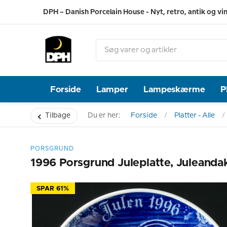
DPH – Danish Porcelain House - Nyt, retro, antik og vi
Forside
Lamper
Lampeskærme
P
Tilbage
Du er her:
Forside
Platter - Alle
PORSGRUND
1996 Porsgrund Juleplatte, Juleanda
SPAR 61%