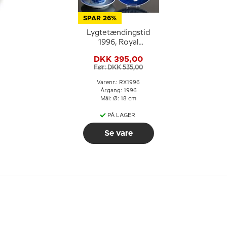
SPAR 26%
Lygtetændingstid
1996, Royal
Copenhagen
DKK 395,00
Juleplatte
Før: DKK 535,00
Varenr.: RX1996
Årgang: 1996
Mål: Ø: 18 cm
PÅ LAGER
Se vare