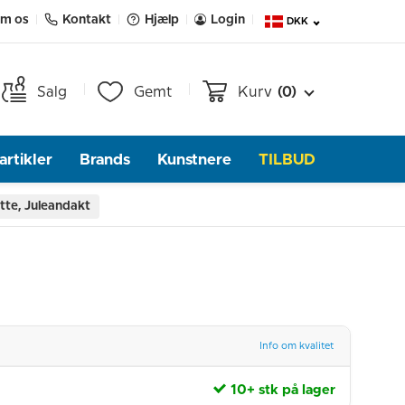
m os
Kontakt
Hjælp
Login
DKK
Salg
Gemt
Kurv
(0)
rtikler
Brands
Kunstnere
TILBUD
tte, Juleandakt
Info om kvalitet
10+ stk på lager