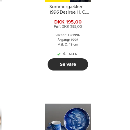
Sommergækken -
1996 Desiree H. C.
Andersen Juleplatte,
DKK 195,00
kagetallerken
Før: DKK 295,00
Varenr.: DX1996
Årgang: 1996
Mål: Ø: 19 cm
PÅ LAGER
Se vare