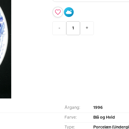
-
+
Årgang:
1996
Farve:
Blå og Hvid
Type:
Porcelæn (Undergl