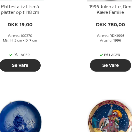
Plattestativ til små
1996 Juleplatte, Den
platter op til 18 cm
Kære Familie
DKK 19,00
DKK 750,00
Varenr.: 100270
Varenr.: RDK1996
Mål: H: 5 cm x D: 7 cm
Årgang: 1996
PÅ LAGER
PÅ LAGER
Se vare
Se vare