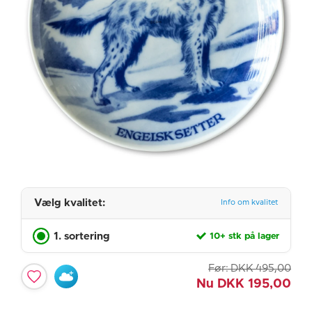
Vælg kvalitet:
Info om kvalitet
1. sortering
10+ stk på lager
Før:
DKK
495,00
Nu
DKK
195,00