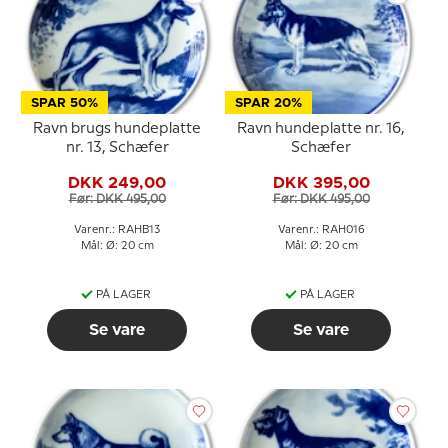
SPAR 50%
SPAR 20%
Ravn brugs hundeplatte
Ravn hundeplatte nr. 16,
nr. 13, Schæfer
Schæfer
DKK 249,00
DKK 395,00
Før: DKK 495,00
Før: DKK 495,00
Varenr.: RAHB13
Varenr.: RAH016
Mål: Ø: 20 cm
Mål: Ø: 20 cm
PÅ LAGER
PÅ LAGER
Se vare
Se vare