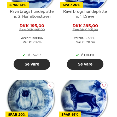
SPAR 61%
SPAR 20%
Ravn brugs hundeplatte
Ravn brugs hundeplatte
nr. 2, Hamiltonstøver
nr. 1, Drever
DKK 195,00
DKK 395,00
Før: DKK 495,00
Før: DKK 495,00
Varenr.: RAHB02
Varenr.: RAHB01
Mål: Ø: 20 cm
Mål: Ø: 20 cm
PÅ LAGER
PÅ LAGER
Se vare
Se vare
SPAR 20%
SPAR 61%