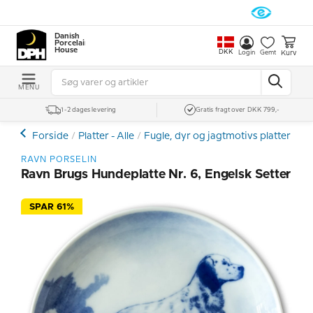
Danish
Porcelain
House
DKK
Kurv
Login
Gemt
MENU
1-2 dages levering
Gratis fragt over DKK 799,-
Forside
Platter - Alle
Fugle, dyr og jagtmotivs platter
Hu
RAVN PORSELIN
Ravn Brugs Hundeplatte Nr. 6, Engelsk Setter
SPAR 61%