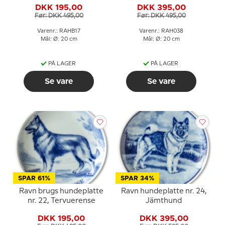
DKK 195,00
DKK 395,00
Før: DKK 495,00
Før: DKK 495,00
Varenr.: RAHB17
Varenr.: RAH038
Mål: Ø: 20 cm
Mål: Ø: 20 cm
PÅ LAGER
PÅ LAGER
Se vare
Se vare
SPAR 61%
SPAR 34%
Ravn brugs hundeplatte
Ravn hundeplatte nr. 24,
nr. 22, Tervuerense
Jämthund
DKK 195,00
DKK 395,00