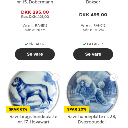
nr. 15, Dobermann
Bokser
DKK 295,00
DKK 495,00
Før: DKK 495,00
Varenr.: RAHB15
Varenr.: RAH013
Mål: Ø: 20 cm
Mål: Ø: 20 cm
PÅ LAGER
PÅ LAGER
Se vare
Se vare
SPAR 61%
SPAR 20%
Ravn brugs hundeplatte
Ravn hundeplatte nr. 38,
nr. 17, Hovawart
Dværgpuddel