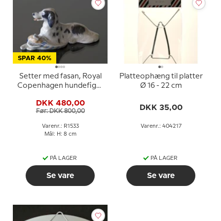
SPAR 40%
Setter med fasan, Royal
Platteophæng til platter
Copenhagen hundefigur
Ø 16 - 22 cm
nr. 1533
DKK 480,00
DKK 35,00
Før: DKK 800,00
Varenr.: R1533
Varenr.: 404217
Mål: H: 8 cm
PÅ LAGER
PÅ LAGER
Se vare
Se vare