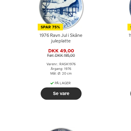
SPAR 75%
1976 Ravn Jul i Skåne
1
juleplatte
DKK 49,00
Før: DKK 195,00
Varenr.: RASK1976
Årgang: 1976
Mål: Ø: 20 cm
PÅ LAGER
Se vare