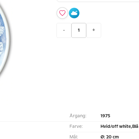
-
+
Årgang:
1975
Farve:
Hvid/off white,Blå
Mål:
Ø: 20 cm