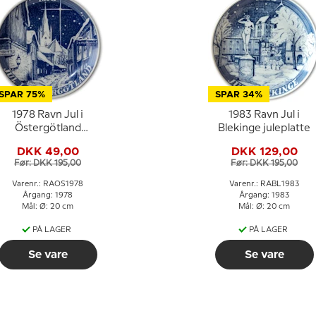
SPAR 75%
SPAR 34%
1978 Ravn Jul i
1983 Ravn Jul i
Östergötland
Blekinge juleplatte
juleplatte
DKK 49,00
DKK 129,00
Før: DKK 195,00
Før: DKK 195,00
Varenr.: RAOS1978
Varenr.: RABL1983
Årgang: 1978
Årgang: 1983
Mål: Ø: 20 cm
Mål: Ø: 20 cm
PÅ LAGER
PÅ LAGER
Se vare
Se vare