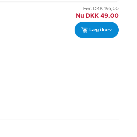
Før:
DKK
195,00
Nu
DKK
49,00
Læg i kurv