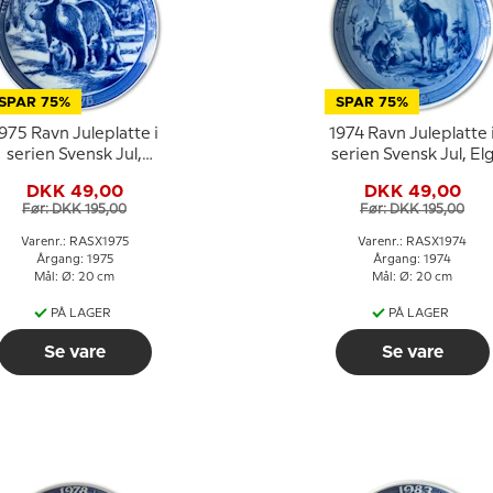
SPAR 75%
SPAR 75%
975 Ravn Juleplatte i
1974 Ravn Juleplatte 
serien Svensk Jul,
serien Svensk Jul, El
Bjørn
DKK 49,00
DKK 49,00
Før: DKK 195,00
Før: DKK 195,00
Varenr.: RASX1975
Varenr.: RASX1974
Årgang: 1975
Årgang: 1974
Mål: Ø: 20 cm
Mål: Ø: 20 cm
PÅ LAGER
PÅ LAGER
Se vare
Se vare