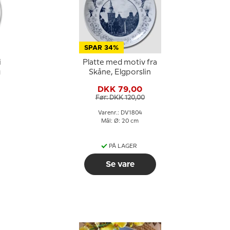
SPAR 34%
i
Platte med motiv fra
g
Skåne, Elgporslin
DKK 79,00
Før: DKK 120,00
Varenr.: DV1804
Mål: Ø: 20 cm
PÅ LAGER
Se vare