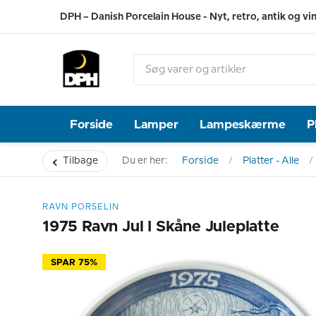
DPH – Danish Porcelain House - Nyt, retro, antik og vi
Forside
Lamper
Lampeskærme
P
Tilbage
Du er her:
Forside
Platter - Alle
RAVN PORSELIN
1975 Ravn Jul I Skåne Juleplatte
SPAR 75%