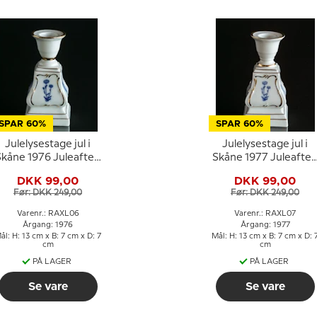
SPAR 60%
SPAR 60%
Julelysestage jul i
Julelysestage jul i
Skåne 1976 Juleaften
Skåne 1977 Juleafte
ved Glimmingehus
ved Christinehof
DKK 99,00
DKK 99,00
Før: DKK 249,00
Før: DKK 249,00
Varenr.: RAXL06
Varenr.: RAXL07
Årgang: 1976
Årgang: 1977
ål: H: 13 cm x B: 7 cm x D: 7
Mål: H: 13 cm x B: 7 cm x D: 
cm
cm
PÅ LAGER
PÅ LAGER
Se vare
Se vare