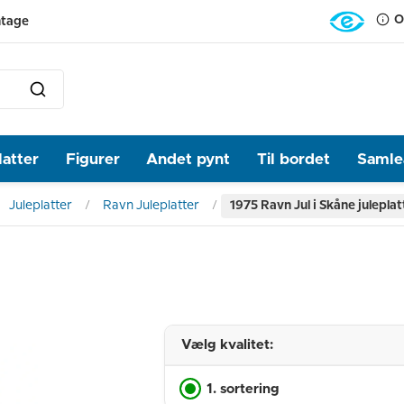
O
ntage
latter
Figurer
Andet pynt
Til bordet
Samlea
Juleplatter
Ravn Juleplatter
1975 Ravn Jul i Skåne juleplat
Vælg kvalitet:
1. sortering