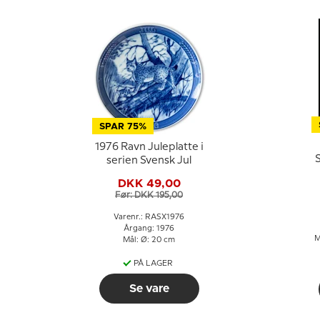
SPAR 75%
1976 Ravn Juleplatte i
serien Svensk Jul
DKK 49,00
Før: DKK 195,00
Varenr.: RASX1976
Årgang: 1976
M
Mål: Ø: 20 cm
PÅ LAGER
Se vare