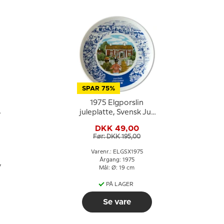
SPAR 75%
1975 Elgporslin
n
juleplatte, Svensk Jul,
Sorgården
DKK 49,00
Før: DKK 195,00
Varenr.: ELGSX1975
Årgang: 1975
7
Mål: Ø: 19 cm
PÅ LAGER
Se vare