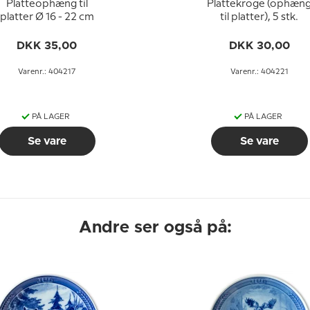
Platteophæng til
Plattekroge (ophæn
platter Ø 16 - 22 cm
til platter), 5 stk.
DKK 35,00
DKK 30,00
Varenr.: 404217
Varenr.: 404221
PÅ LAGER
PÅ LAGER
Se vare
Se vare
Andre ser også på: