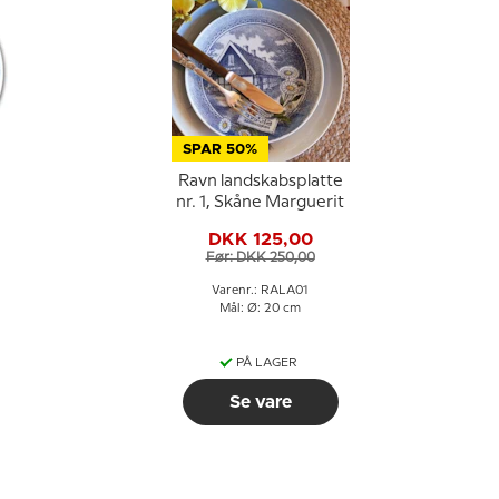
SPAR 50%
Ravn landskabsplatte
nr. 1, Skåne Marguerit
DKK 125,00
Før: DKK 250,00
Varenr.: RALA01
Mål: Ø: 20 cm
PÅ LAGER
Se vare