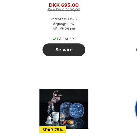
(julesalme)
DKK 695,00
Før: DKK 2400,00
Varenr.: WX1987
Årgang: 1987
Mål: Ø: 29 cm
PÅ LAGER
Se vare
SPAR 75%