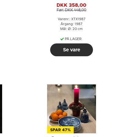
DKK 358,00
Før: DKK 448,00
Varenr.: XTX1987
Årgang: 1987
Mål: Ø: 20 cm
PÅ LAGER
Se vare
SPAR 47%