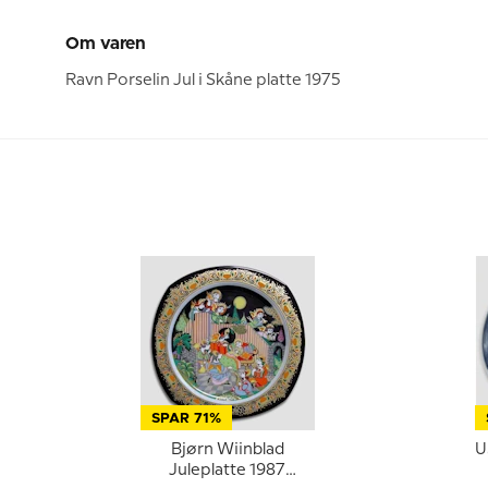
Om varen
Ravn Porselin Jul i Skåne platte 1975
SPAR 71%
Bjørn Wiinblad
U
Juleplatte 1987