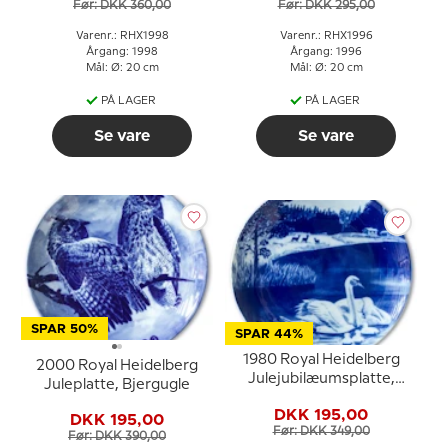
Før: DKK 360,00
Før: DKK 295,00
Varenr.: RHX1998
Varenr.: RHX1996
Årgang: 1998
Årgang: 1996
Mål: Ø: 20 cm
Mål: Ø: 20 cm
PÅ LAGER
PÅ LAGER
Se vare
Se vare
SPAR 50%
SPAR 44%
1980 Royal Heidelberg
2000 Royal Heidelberg
Julejubilæumsplatte,
Juleplatte, Bjergugle
Svaner
DKK 195,00
DKK 195,00
Før: DKK 349,00
Før: DKK 390,00