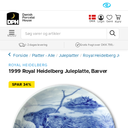
Danish
Porcelain
House
DKK
Kurv
Login
Gemt
MENU
1-2 dages levering
Gratis fragt over DKK 799,-
Forside
Platter - Alle
Juleplatter
Royal Heidelberg Julepl
ROYAL HEIDELBERG
1999 Royal Heidelberg Juleplatte, Bæver
SPAR 34%