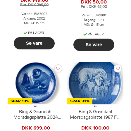
DKK 149,00
DKK 50,00
Før: DKK 249,00
Før: DKK 65,00
Varenr.: BM2002
Varenr.: BM1981
Årgang: 2002
Årgang: 1981
Mål: Ø: 15 cm
Mål: Ø: 15 cm
PÅ LAGER
PÅ LAGER
Se vare
Se vare
SPAR 13%
SPAR 33%
Bing & Grøndahl
Bing & Grøndahl
Morsdagsplatte 2024
Morsdagsplatte 1987 Får
Bæver med unge
med lam
DKK 699,00
DKK 100,00