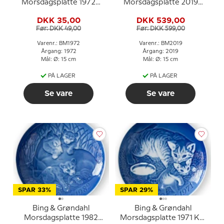
Morsdagsplatte 1972
Morsdagsplatte 2019
Hest med føl
Flodhest med unge
DKK 35,00
DKK 539,00
Før: DKK 49,00
Før: DKK 599,00
Varenr.: BM1972
Varenr.: BM2019
Årgang: 1972
Årgang: 2019
Mål: Ø: 15 cm
Mål: Ø: 15 cm
PÅ LAGER
PÅ LAGER
Se vare
Se vare
SPAR 33%
SPAR 29%
Bing & Grøndahl
Bing & Grøndahl
Morsdagsplatte 1982
Morsdagsplatte 1971 Kat