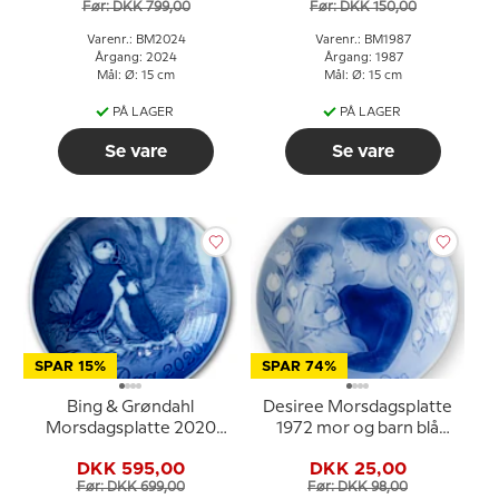
Før: DKK 799,00
Før: DKK 150,00
Varenr.: BM2024
Varenr.: BM1987
Årgang: 2024
Årgang: 1987
Mål: Ø: 15 cm
Mål: Ø: 15 cm
PÅ LAGER
PÅ LAGER
Se vare
Se vare
SPAR 15%
SPAR 74%
Bing & Grøndahl
Desiree Morsdagsplatte
Morsdagsplatte 2020
1972 mor og barn blå
Søpapegøje med unge
hvid porcelæn
DKK 595,00
DKK 25,00
Før: DKK 699,00
Før: DKK 98,00