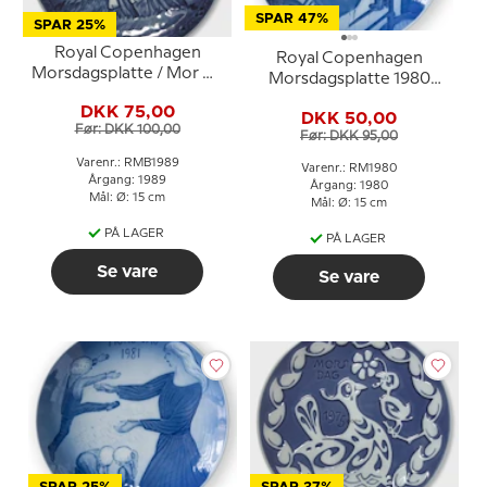
SPAR 47%
SPAR 25%
Royal Copenhagen
Royal Copenhagen
Morsdagsplatte / Mor og
Morsdagsplatte 1980
Barn platte af Sven
Moderrollen
DKK 75,00
Vestergaard
DKK 50,00
Før: DKK 100,00
Før: DKK 95,00
Varenr.: RMB1989
Varenr.: RM1980
Årgang: 1989
Årgang: 1980
Mål: Ø: 15 cm
Mål: Ø: 15 cm
PÅ LAGER
PÅ LAGER
Se vare
Se vare