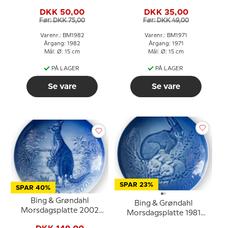
Løve med unger
med killinger
DKK 50,00
DKK 35,00
Før: DKK 75,00
Før: DKK 49,00
Varenr.: BM1982
Varenr.: BM1971
Årgang: 1982
Årgang: 1971
Mål: Ø: 15 cm
Mål: Ø: 15 cm
PÅ LAGER
PÅ LAGER
Se vare
Se vare
SPAR 23%
SPAR 40%
Bing & Grøndahl
Bing & Grøndahl
Morsdagsplatte 2002
Morsdagsplatte 1981
Kænguru med unge
Hare med killinger