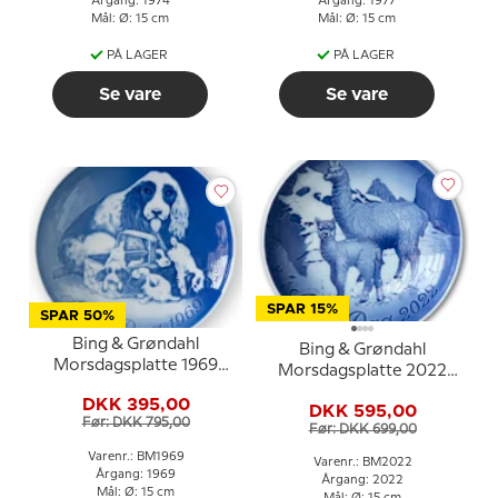
Årgang: 1974
Årgang: 1977
Mål: Ø: 15 cm
Mål: Ø: 15 cm
PÅ LAGER
PÅ LAGER
Se vare
Se vare
SPAR 15%
SPAR 50%
Bing & Grøndahl
Bing & Grøndahl
Morsdagsplatte 1969
Morsdagsplatte 2022
Cockerspaniel med
Alpaka med baby
DKK 395,00
hvalpe
DKK 595,00
Før: DKK 795,00
Før: DKK 699,00
Varenr.: BM1969
Varenr.: BM2022
Årgang: 1969
Årgang: 2022
Mål: Ø: 15 cm