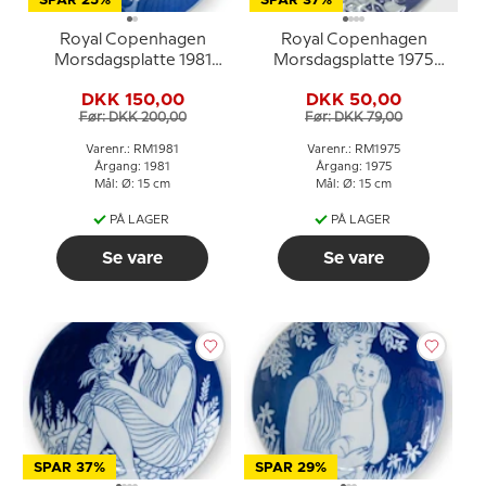
SPAR 25%
SPAR 37%
Royal Copenhagen
Royal Copenhagen
Morsdagsplatte 1981
Morsdagsplatte 1975
Moderrollen
Fugl i rede med unger
DKK 150,00
DKK 50,00
Før: DKK 200,00
Før: DKK 79,00
Varenr.: RM1981
Varenr.: RM1975
Årgang: 1981
Årgang: 1975
Mål: Ø: 15 cm
Mål: Ø: 15 cm
PÅ LAGER
PÅ LAGER
Se vare
Se vare
SPAR 37%
SPAR 29%