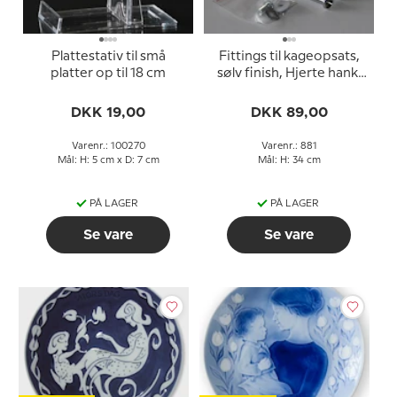
Plattestativ til små
Fittings til kageopsats,
platter op til 18 cm
sølv finish, Hjerte hank,
2-3 lag
DKK 19,00
DKK 89,00
Varenr.: 100270
Varenr.: 881
Mål: H: 5 cm x D: 7 cm
Mål: H: 34 cm
PÅ LAGER
PÅ LAGER
Se vare
Se vare