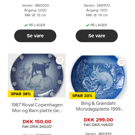
Varenr.: BM2020
Varenr.: DM1972
Årgang: 2020
Årgang: 1972
Mål: Ø: 15 cm
Mål: Ø: 19 cm
PÅ LAGER
PÅ LAGER
Se vare
Se vare
SPAR 38%
SPAR 33%
Bing & Grøndahl
1987 Royal Copenhagen
Morsdagsplatte 1999
Mor og Barn platte Ged
Kanin med unger
med kid
DKK 299,00
DKK 150,00
Før: DKK 449,00
Før: DKK 240,00
Varenr.: BM1999