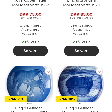
Royal Copenhagen
Bing & Grøndahl
Morsdagsplatte 1982
Morsdagsplatte 1970
Moderrollen
Spurv med unger
DKK 75,00
DKK 35,00
Før: DKK 125,00
Før: DKK 49,00
Varenr.: RM1982
Varenr.: BM1970
Årgang: 1982
Årgang: 1970
Mål: Ø: 15 cm
Mål: Ø: 15 cm
PÅ LAGER
PÅ LAGER
Se vare
Se vare
SPAR 29%
SPAR 10%
Bing & Grøndahl
Bing & Grøndahl