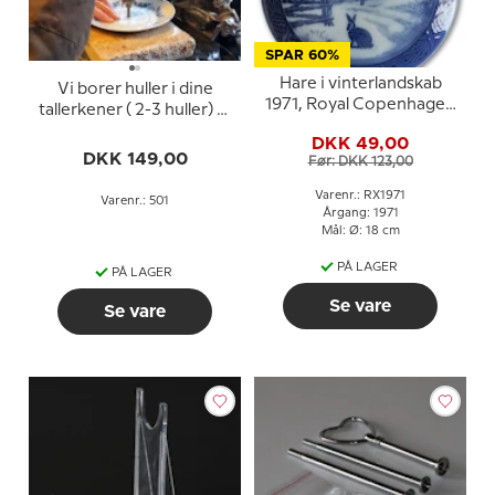
SPAR 60%
Hare i vinterlandskab
Vi borer huller i dine
1971, Royal Copenhagen
tallerkener ( 2-3 huller) til
Juleplatte
din egen opsats
DKK 49,00
DKK 149,00
Før: DKK 123,00
Varenr.: RX1971
Varenr.: 501
Årgang: 1971
Mål: Ø: 18 cm
PÅ LAGER
PÅ LAGER
Se vare
Se vare