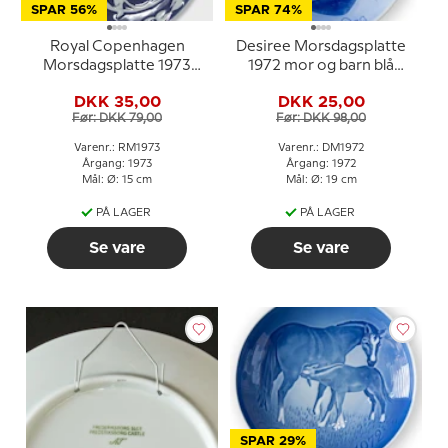
SPAR 56%
SPAR 74%
Royal Copenhagen
Desiree Morsdagsplatte
Morsdagsplatte 1973
1972 mor og barn blå
Dansk mor
hvid porcelæn
DKK 35,00
DKK 25,00
Før: DKK 79,00
Før: DKK 98,00
Varenr.: RM1973
Varenr.: DM1972
Årgang: 1973
Årgang: 1972
Mål: Ø: 15 cm
Mål: Ø: 19 cm
PÅ LAGER
PÅ LAGER
Se vare
Se vare
SPAR 29%