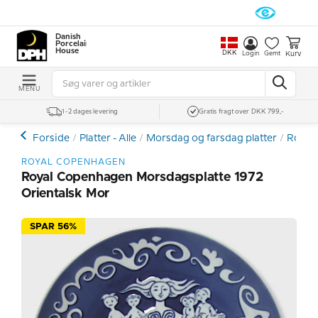
Danish
Porcelain
House
DKK
Kurv
Login
Gemt
MENU
1-2 dages levering
Gratis fragt over DKK 799,-
Forside
Platter - Alle
Morsdag og farsdag platter
Royal
ROYAL COPENHAGEN
Royal Copenhagen Morsdagsplatte 1972
Orientalsk Mor
SPAR 56%