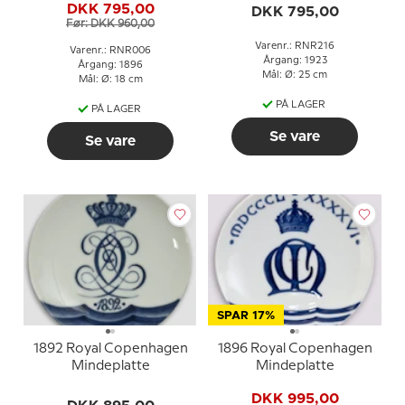
X.s og dronning
DKK 795,00
DKK 795,00
Alexandrines sølvbryllup
Før: DKK 960,00
Varenr.: RNR216
Varenr.: RNR006
Årgang: 1923
Årgang: 1896
Mål: Ø: 25 cm
Mål: Ø: 18 cm
PÅ LAGER
PÅ LAGER
Se vare
Se vare
SPAR 17%
1892 Royal Copenhagen
1896 Royal Copenhagen
Mindeplatte
Mindeplatte
DKK 995,00