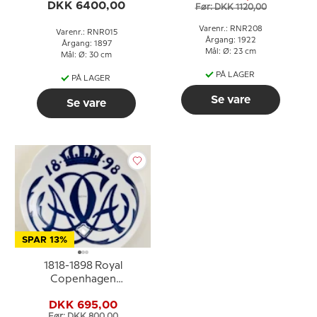
DKK 6400,00
Før: DKK 1120,00
ISLAND 1922.
CONCORDIA PARVÆ
Varenr.: RNR208
Varenr.: RNR015
RES CRESCUNT
Årgang: 1922
Årgang: 1897
Mål: Ø: 23 cm
Mål: Ø: 30 cm
PÅ LAGER
PÅ LAGER
Se vare
Se vare
SPAR 13%
1818-1898 Royal
Copenhagen
Mindeplatte
DKK 695,00
Før: DKK 800,00