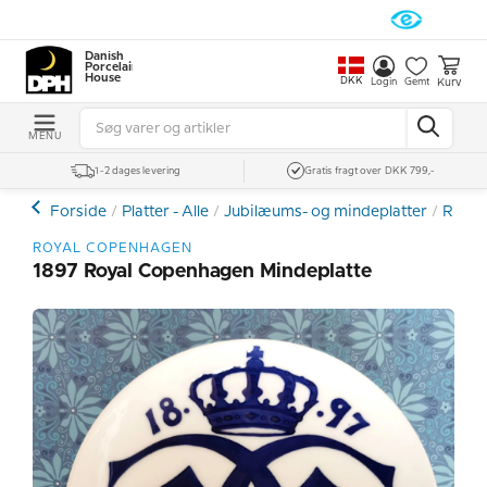
Danish
Porcelain
House
DKK
Kurv
Login
Gemt
MENU
1-2 dages levering
Gratis fragt over DKK 799,-
Forside
Platter - Alle
Jubilæums- og mindeplatter
Royal
ROYAL COPENHAGEN
1897 Royal Copenhagen Mindeplatte