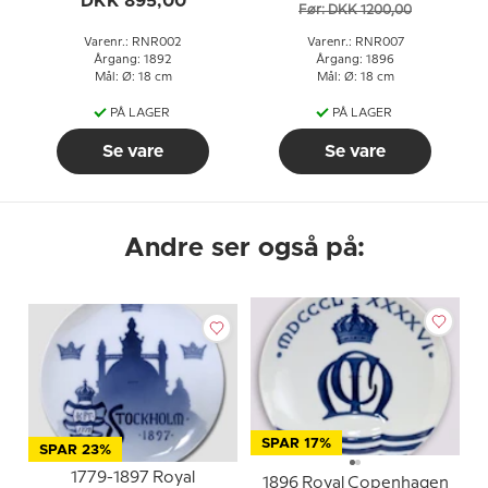
DKK 895,00
Før: DKK 1200,00
Varenr.: RNR002
Varenr.: RNR007
Årgang: 1892
Årgang: 1896
Mål: Ø: 18 cm
Mål: Ø: 18 cm
PÅ LAGER
PÅ LAGER
Se vare
Se vare
Andre ser også på:
SPAR 17%
SPAR 23%
1779-1897 Royal
1896 Royal Copenhagen