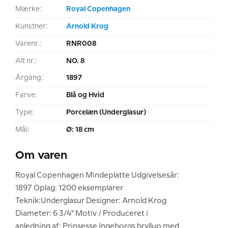
Mærke:
Royal Copenhagen
Kunstner:
Arnold Krog
Varenr.:
RNR008
Alt nr.:
NO. 8
Årgang:
1897
Farve:
Blå og Hvid
Type:
Porcelæn (Underglasur)
Mål:
Ø: 18 cm
Om varen
Royal Copenhagen Mindeplatte Udgivelsesår:
1897 Oplag: 1200 eksemplarer
Teknik:Underglasur Designer: Arnold Krog
Diameter: 6 3/4" Motiv / Produceret i
anledning af: Prinsesse Ingeborgs bryllup med