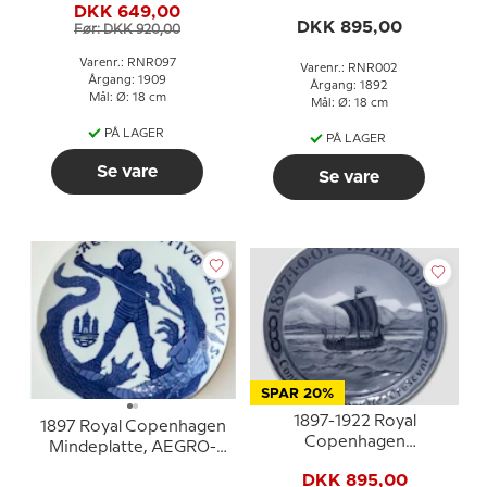
DKK 649,00
DKK 895,00
Før: DKK 920,00
Varenr.: RNR097
Varenr.: RNR002
Årgang: 1909
Årgang: 1892
Mål: Ø: 18 cm
Mål: Ø: 18 cm
PÅ LAGER
PÅ LAGER
Se vare
Se vare
SPAR 20%
1897-1922 Royal
1897 Royal Copenhagen
Copenhagen
Mindeplatte, AEGRO-
Mindeplatte, Odd Fellow
TANTIUM MEDICUS
DKK 895,00
platte, 1897 I.O.O.F. -