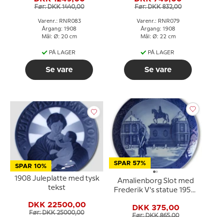
Før: DKK 1440,00
Før: DKK 832,00
Varenr.: RNR083
Varenr.: RNR079
Årgang: 1908
Årgang: 1908
Mål: Ø: 20 cm
Mål: Ø: 22 cm
PÅ LAGER
PÅ LAGER
Se vare
Se vare
SPAR 57%
SPAR 10%
1908 Juleplatte med tysk
Amalienborg Slot med
tekst
Frederik V's statue 1954,
Royal Copenhagen
DKK 22500,00
DKK 375,00
Juleplatte
Før: DKK 25000,00
Før: DKK 865,00