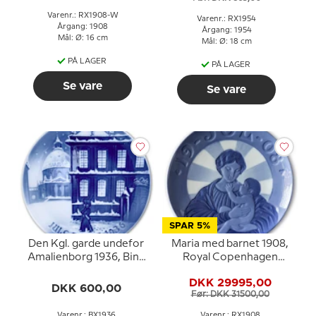
Varenr.: RX1908-W
Varenr.: RX1954
Årgang: 1908
Årgang: 1954
Mål: Ø: 16 cm
Mål: Ø: 18 cm
PÅ LAGER
PÅ LAGER
Se vare
Se vare
SPAR 5%
Den Kgl. garde undefor
Maria med barnet 1908,
Amalienborg 1936, Bing
Royal Copenhagen
& Grøndahl Juleplatte
Juleplatte.
DKK 29995,00
DKK 600,00
Før: DKK 31500,00
Varenr.: BX1936
Varenr.: RX1908