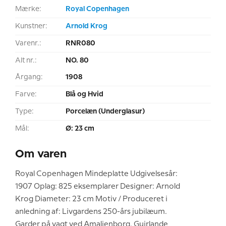
Mærke:
Royal Copenhagen
Kunstner:
Arnold Krog
Varenr.:
RNR080
Alt nr.:
NO. 80
Årgang:
1908
Farve:
Blå og Hvid
Type:
Porcelæn (Underglasur)
Mål:
Ø: 23 cm
Om varen
Royal Copenhagen Mindeplatte Udgivelsesår:
1907 Oplag: 825 eksemplarer Designer: Arnold
Krog Diameter: 23 cm Motiv / Produceret i
anledning af: Livgardens 250-års jubilæum.
Garder på vagt ved Amalienborg. Guirlande