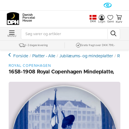
Danish
Porcelain
House
DKK
Kurv
Login
Gemt
MENU
1-2 dages levering
Gratis fragt over DKK 799,-
Forside
Platter - Alle
Jubilæums- og mindeplatter
Royal
ROYAL COPENHAGEN
1658-1908 Royal Copenhagen Mindeplatte,