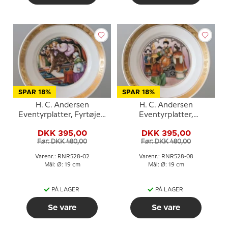
SPAR 18%
SPAR 18%
H. C. Andersen
H. C. Andersen
Eventyrplatter, Fyrtøjet,
Eventyrplatter,
Royal Copenhagen
Nattergalen, Royal
DKK 395,00
DKK 395,00
Copenhagen
Før: DKK 480,00
Før: DKK 480,00
Varenr.: RNR528-02
Varenr.: RNR528-08
Mål: Ø: 19 cm
Mål: Ø: 19 cm
PÅ LAGER
PÅ LAGER
Se vare
Se vare