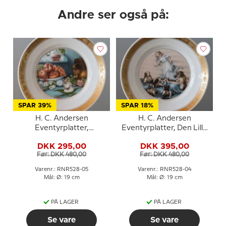
Andre ser også på:
SPAR 39%
SPAR 18%
H. C. Andersen
H. C. Andersen
Eventyrplatter,
Eventyrplatter, Den Lille
Tommelise, produceret
Havfrue, Royal
DKK 295,00
DKK 395,00
af Royal Copenhagen
Copenhagen
Før: DKK 480,00
Før: DKK 480,00
Varenr.: RNR528-05
Varenr.: RNR528-04
Mål: Ø: 19 cm
Mål: Ø: 19 cm
PÅ LAGER
PÅ LAGER
Se vare
Se vare