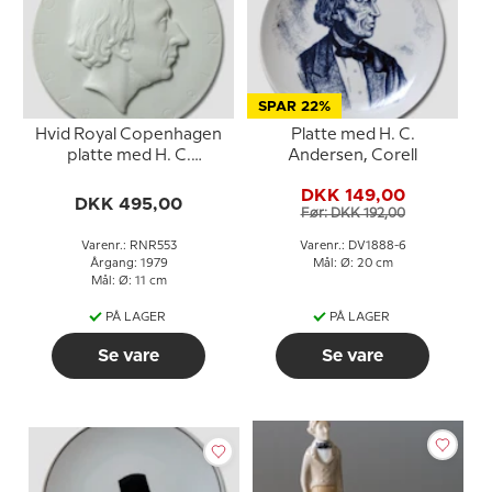
SPAR 22%
Hvid Royal Copenhagen
Platte med H. C.
platte med H. C.
Andersen, Corell
Andersen Silhuet,
DKK 149,00
DKK 495,00
Før: DKK 192,00
Varenr.: RNR553
Varenr.: DV1888-6
Årgang: 1979
Mål: Ø: 20 cm
Mål: Ø: 11 cm
PÅ LAGER
PÅ LAGER
Se vare
Se vare