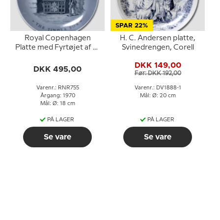
SPAR 22%
Royal Copenhagen
H. C. Andersen platte,
Platte med Fyrtøjet af H.
Svinedrengen, Corell
C. Andersen
DKK 149,00
DKK 495,00
Før: DKK 192,00
Varenr.: RNR755
Varenr.: DV1888-1
Årgang: 1970
Mål: Ø: 20 cm
Mål: Ø: 18 cm
PÅ LAGER
PÅ LAGER
Se vare
Se vare