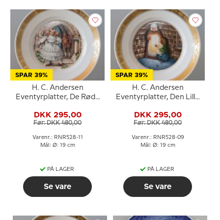
SPAR 39%
SPAR 39%
H. C. Andersen
H. C. Andersen
Eventyrplatter, De Røde
Eventyrplatter, Den Lille
Sko, Royal Copenhagen
Pige med
DKK 295,00
DKK 295,00
Svovlstikkerne, Royal
Før: DKK 480,00
Før: DKK 480,00
Copenhagen
Varenr.: RNR528-11
Varenr.: RNR528-09
Mål: Ø: 19 cm
Mål: Ø: 19 cm
PÅ LAGER
PÅ LAGER
Se vare
Se vare