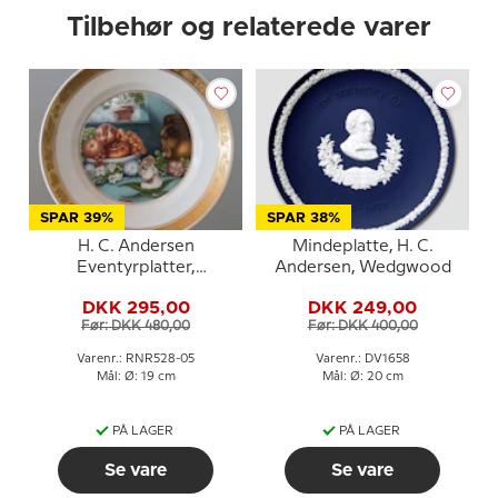
Tilbehør og relaterede varer
SPAR 39%
SPAR 38%
H. C. Andersen
Mindeplatte, H. C.
Eventyrplatter,
Andersen, Wedgwood
Tommelise, produceret
DKK 295,00
DKK 249,00
af Royal Copenhagen
Før: DKK 480,00
Før: DKK 400,00
Varenr.: RNR528-05
Varenr.: DV1658
Mål: Ø: 19 cm
Mål: Ø: 20 cm
PÅ LAGER
PÅ LAGER
Se vare
Se vare