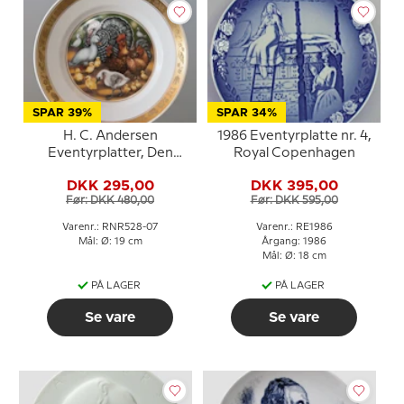
SPAR 39%
SPAR 34%
H. C. Andersen
1986 Eventyrplatte nr. 4,
Eventyrplatter, Den
Royal Copenhagen
Grimme Ælling, Royal
DKK 295,00
DKK 395,00
Copenhagen
Før: DKK 480,00
Før: DKK 595,00
Varenr.: RNR528-07
Varenr.: RE1986
Mål: Ø: 19 cm
Årgang: 1986
Mål: Ø: 18 cm
PÅ LAGER
PÅ LAGER
Se vare
Se vare