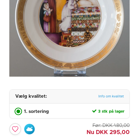
Vælg kvalitet:
Info om kvalitet
1. sortering
3 stk på lager
Før:
DKK
480,00
Nu
DKK
295,00