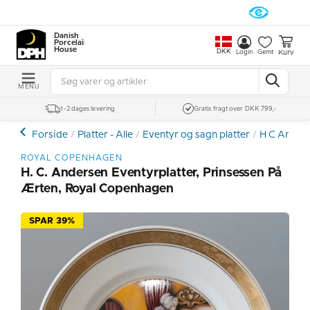
Danish
Porcelain
House
DKK
Kurv
Login
Gemt
MENU
1-2 dages levering
Gratis fragt over DKK 799,-
Forside
Platter - Alle
Eventyr og sagn platter
H C Anders
ROYAL COPENHAGEN
H. C. Andersen Eventyrplatter, Prinsessen På
Ærten, Royal Copenhagen
SPAR 39%