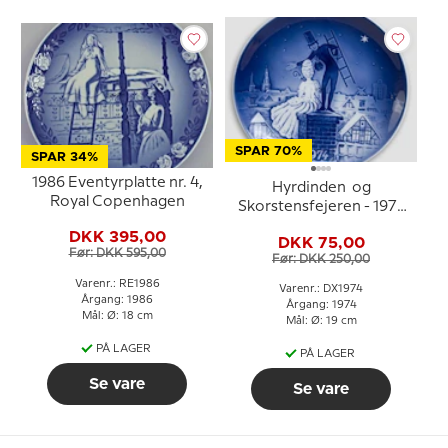
SPAR 70%
SPAR 34%
1986 Eventyrplatte nr. 4,
Hyrdinden og
Royal Copenhagen
Skorstensfejeren - 1974
Desiree H. C. Andersen
DKK 395,00
DKK 75,00
Juleplatte
Før: DKK 595,00
Før: DKK 250,00
Varenr.: RE1986
Varenr.: DX1974
Årgang: 1986
Årgang: 1974
Mål: Ø: 18 cm
Mål: Ø: 19 cm
PÅ LAGER
PÅ LAGER
Se vare
Se vare