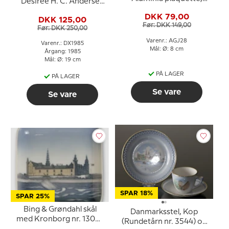
Desiree H. C. Andersen
Glædelig Jul
Juleplatte, kage tallerken
DKK 79,00
DKK 125,00
Før: DKK 149,00
Før: DKK 250,00
Varenr.: AGJ28
Varenr.: DX1985
Mål: Ø: 8 cm
Årgang: 1985
Mål: Ø: 19 cm
PÅ LAGER
PÅ LAGER
Se vare
Se vare
SPAR 18%
SPAR 25%
Bing & Grøndahl skål
Danmarksstel, Kop
med Kronborg nr. 1300-
(Rundetårn nr. 3544) og
6538