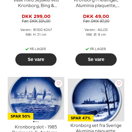
Vase med Sejlskib ved
Kronborg i Helsingør,
Kronborg, Bing &
Aluminia plaquette,
Grøndahl nr. 1302-6247
Glædelig Jul
DKK 299,00
DKK 49,00
Før: DKK 334,00
Før: DKK 97,00
Varenr.: B1302-6247
Varenr.: AGJ33
Mål: H: 21 cm
Mål: Ø: 8 cm
PÅ LAGER
PÅ LAGER
Se vare
Se vare
SPAR 50%
SPAR 47%
Kronborg set fra Sverige
Kronborg slot - 1985
Aluminia plaquette,