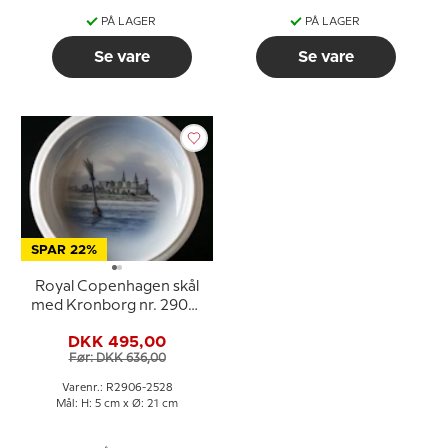
PÅ LAGER
PÅ LAGER
Se vare
Se vare
SPAR 22%
Royal Copenhagen skål
med Kronborg nr. 2906-
2528
DKK 495,00
Før: DKK 636,00
Varenr.: R2906-2528
Mål: H: 5 cm x Ø: 21 cm