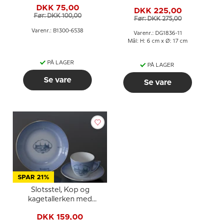
tallerken (Kronborg nr.
DKK 75,00
DKK 225,00
3562), Bing & Grøndahl
Før: DKK 100,00
Før: DKK 275,00
Varenr.: B1300-6538
Varenr.: DG1836-11
Mål: H: 6 cm x Ø: 17 cm
PÅ LAGER
PÅ LAGER
Se vare
Se vare
SPAR 21%
Slotsstel, Kop og
kagetallerken med
Kronborg, Bing &
DKK 159,00
Grøndahl