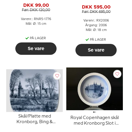
blå/hvid
Juleplatte
DKK 99,00
DKK 595,00
Før: DKK 120,00
Før: DKK 695,00
Varenr.: RNR5-1776
Varenr.: RX2006
Mål: Ø: 15 cm
Årgang: 2006
Mål: Ø: 18 cm
PÅ LAGER
PÅ LAGER
Se vare
Se vare
Skål/Platte med
Royal Copenhagen skål
Kronborg, Bing &
med Kronborg Slot i
Grøndahl
blåhvidt porcelæn