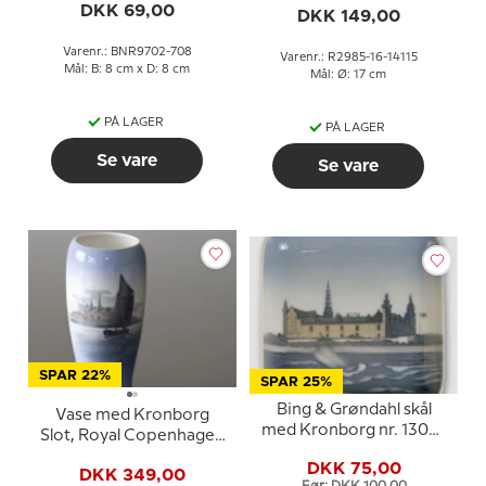
DKK 69,00
DKK 149,00
Varenr.: BNR9702-708
Varenr.: R2985-16-14115
Mål: B: 8 cm x D: 8 cm
Mål: Ø: 17 cm
PÅ LAGER
PÅ LAGER
Se vare
Se vare
SPAR 22%
SPAR 25%
Bing & Grøndahl skål
Vase med Kronborg
med Kronborg nr. 1300-
Slot, Royal Copenhagen
6538
nr. 3430
DKK 75,00
DKK 349,00