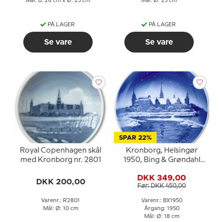
Mål: B: 26 cm x Ø: 25 cm
Mål: Ø: 25 cm
PÅ LAGER
PÅ LAGER
Se vare
Se vare
SPAR 22%
Royal Copenhagen skål
Kronborg, Helsingør
med Kronborg nr. 2801
1950, Bing & Grøndahl
Juleplatte
DKK 349,00
DKK 200,00
Før: DKK 450,00
Varenr.: R2801
Varenr.: BX1950
Mål: Ø: 10 cm
Årgang: 1950
Mål: Ø: 18 cm