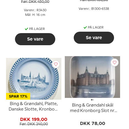
Før: DKK 100,00
Før: DKK 450,00
Varenr.: B1300-6538
Varenr.: R3430
Mål: H: 16 cm
PÅ LAGER
PÅ LAGER
Se vare
Se vare
SPAR 17%
Bing & Grøndahl, Platte,
Bing & Grøndahl skål
Danske Slotte, Kronborg
med Kronborg Slot nr.
Slot
537-455
DKK 199,00
DKK 78,00
Før: DKK 240,00