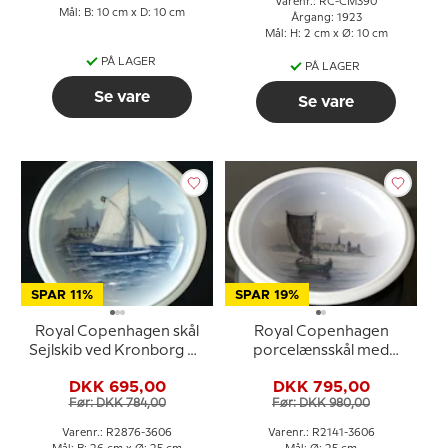
Varenr.: RC-CM390
Mål: B: 10 cm x D: 10 cm
Årgang: 1923
Mål: H: 2 cm x Ø: 10 cm
PÅ LAGER
PÅ LAGER
Se vare
Se vare
SPAR 11%
SPAR 19%
Royal Copenhagen skål
Royal Copenhagen
Sejlskib ved Kronborg nr.
porcelænsskål med
2876/3606
Kronborg nr. 2141-3606
DKK 695,00
DKK 795,00
Før: DKK 784,00
Før: DKK 980,00
Varenr.: R2876-3606
Varenr.: R2141-3606