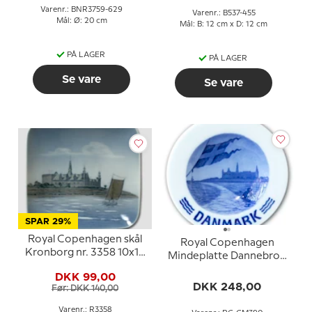
Varenr.: BNR3759-629
Varenr.: B537-455
Mål: Ø: 20 cm
Mål: B: 12 cm x D: 12 cm
PÅ LAGER
PÅ LAGER
Se vare
Se vare
SPAR 29%
Royal Copenhagen skål
Royal Copenhagen
Kronborg nr. 3358 10x10
Mindeplatte Dannebrog
cm
og Kronborg
DKK 99,00
DKK 248,00
Før: DKK 140,00
Varenr.: R3358