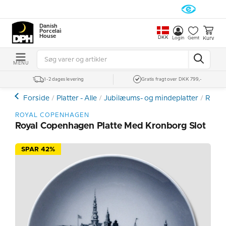
Danish
Porcelain
House
DKK
Kurv
Login
Gemt
MENU
1-2 dages levering
Gratis fragt over DKK 799,-
Forside
Platter - Alle
Jubilæums- og mindeplatter
Royal
ROYAL COPENHAGEN
Royal Copenhagen Platte Med Kronborg Slot
SPAR 42%