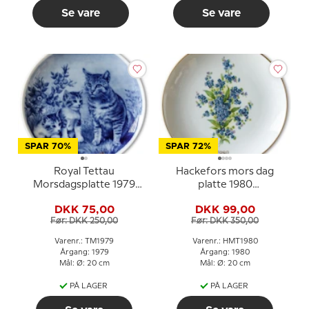
Se vare
Se vare
SPAR 70%
SPAR 72%
Royal Tettau
Hackefors mors dag
Morsdagsplatte 1979
platte 1980
Mors Dag kat med
Forglemmigej med
DKK 75,00
DKK 99,00
killinger
guldkant
Før: DKK 250,00
Før: DKK 350,00
Varenr.: TM1979
Varenr.: HMT1980
Årgang: 1979
Årgang: 1980
Mål: Ø: 20 cm
Mål: Ø: 20 cm
PÅ LAGER
PÅ LAGER