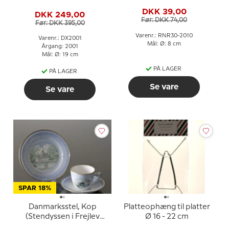
Fredensborg Slot
Juleplatte, kagetallerken
DKK 39,00
DKK 249,00
Før: DKK 74,00
Før: DKK 395,00
Varenr.: RNR30-2010
Varenr.: DX2001
Mål: Ø: 8 cm
Årgang: 2001
Mål: Ø: 19 cm
PÅ LAGER
PÅ LAGER
Se vare
Se vare
SPAR 18%
Danmarksstel, Kop
Platteophæng til platter
(Stendyssen i Frejlev
Ø 16 - 22 cm
Skov nr, 3546) og