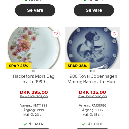
PÅ LAGER
PÅ LAGER
Se vare
Se vare
SPAR 25%
SPAR 38%
Hackefors Mors Dag
1986 Royal Copenhagen
platte 1999
Mor og Barn platte Hund
blomsterbuket med
med hvalpe
DKK 295,00
DKK 125,00
guldkant
Før: DKK 395,00
Før: DKK 200,00
Varenr.: HMT1999
Varenr.: RMB1986
Årgang: 1999
Årgang: 1986
Mål: Ø: 20 cm
Mål: Ø: 15 cm
PÅ LAGER
PÅ LAGER