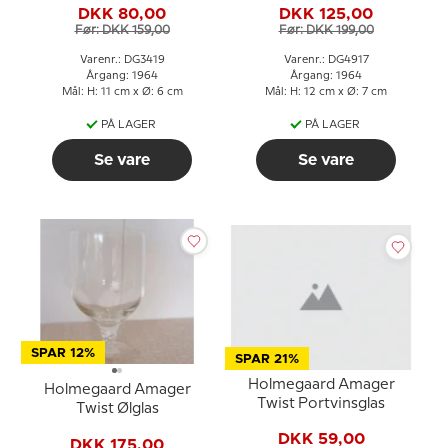
DKK 80,00
DKK 125,00
Før: DKK 159,00
Før: DKK 199,00
Varenr.: DG3419
Varenr.: DG4917
Årgang: 1964
Årgang: 1964
Mål: H: 11 cm x Ø: 6 cm
Mål: H: 12 cm x Ø: 7 cm
PÅ LAGER
PÅ LAGER
Se vare
Se vare
SPAR 12%
SPAR 21%
Holmegaard Amager
Holmegaard Amager
Twist Portvinsglas
Twist Ølglas
DKK 59,00
DKK 175,00