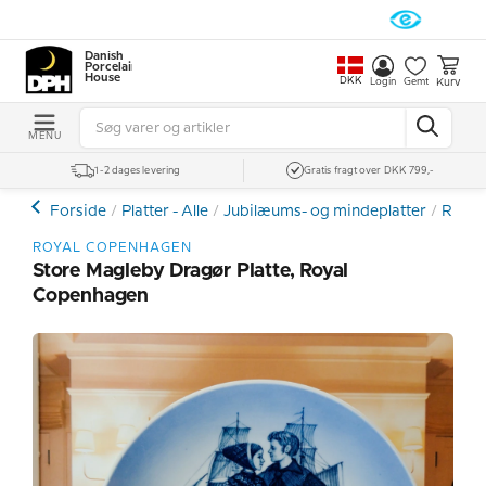
Danish
Porcelain
House
DKK
Kurv
Login
Gemt
MENU
1-2 dages levering
Gratis fragt over DKK 799,-
Forside
Platter - Alle
Jubilæums- og mindeplatter
Royal
ROYAL COPENHAGEN
Store Magleby Dragør Platte, Royal
Copenhagen