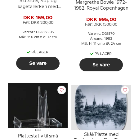
Slotsstel, Kop og
Margrethe Bowle 1972-
kagetallerken med
1982, Royal Copenhagen
Fredensborg, Bing &
DKK 159,00
Grøndahl
DKK 995,00
Før: DKK 200,00
Før: DKK 1500,00
Varenr.: DG1835-05
Varenr.: DG1870
Mål: H: 6 cm x Ø: 17 cm
Årgang: 1982
Mål: H: 11 cm x Ø: 24 cm
PÅ LAGER
PÅ LAGER
Se vare
Se vare
Skål/Platte med
Plattestativ til små