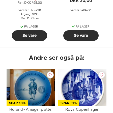
DKK 30,00
Før: DKK 495,00
Varenr.: BNR490
Varenr.: 404221
Årgang: 1898
Mål: Ø: 21 cm
PÅ LAGER
PÅ LAGER
Se vare
Se vare
Andre ser også på:
SPAR 10%
SPAR 51%
Holland - Amager platte,
Royal Copenhagen