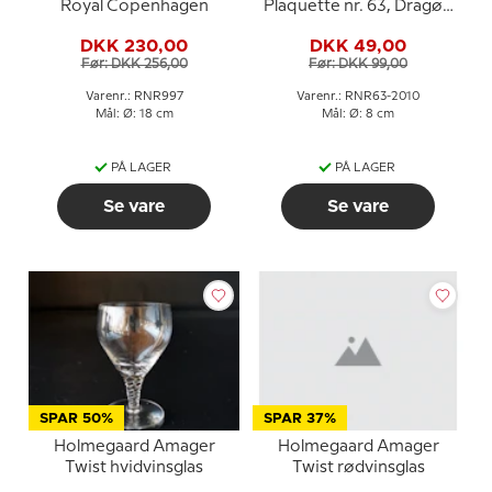
Royal Copenhagen
Plaquette nr. 63, Dragør,
Amager
DKK 230,00
DKK 49,00
Før: DKK 256,00
Før: DKK 99,00
Varenr.: RNR997
Varenr.: RNR63-2010
Mål: Ø: 18 cm
Mål: Ø: 8 cm
PÅ LAGER
PÅ LAGER
Se vare
Se vare
SPAR 50%
SPAR 37%
Holmegaard Amager
Holmegaard Amager
Twist hvidvinsglas
Twist rødvinsglas