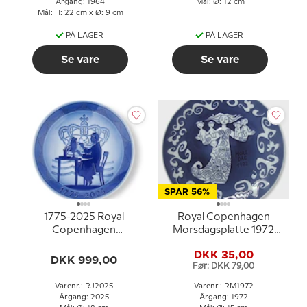
Årgang: 1964
Mål: Ø: 12 cm
Mål: H: 22 cm x Ø: 9 cm
PÅ LAGER
PÅ LAGER
Se vare
Se vare
SPAR 56%
1775-2025 Royal
Royal Copenhagen
Copenhagen
Morsdagsplatte 1972
Jubilæumsplatte, Royal
Orientalsk mor
DKK 35,00
Copenhagens 250-års
DKK 999,00
Før: DKK 79,00
jubilæum
Varenr.: RJ2025
Varenr.: RM1972
Årgang: 2025
Årgang: 1972