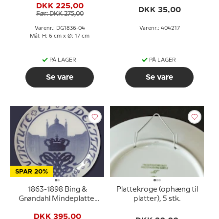
DKK 225,00
tallerken (Fredensborg
DKK 35,00
Før: DKK 275,00
Slot nr. 3560), Bing &
Grøndahl
Varenr.: DG1836-04
Varenr.: 404217
Mål: H: 6 cm x Ø: 17 cm
PÅ LAGER
PÅ LAGER
Se vare
Se vare
SPAR 20%
1863-1898 Bing &
Plattekroge (ophæng til
Grøndahl Mindeplatte,
platter), 5 stk.
Virtute et Fidelitate,
DKK 395,00