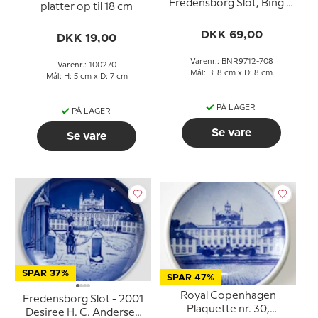
Fredensborg Slot, Bing &
platter op til 18 cm
Grøndahl
DKK 69,00
DKK 19,00
Varenr.: BNR9712-708
Varenr.: 100270
Mål: B: 8 cm x D: 8 cm
Mål: H: 5 cm x D: 7 cm
PÅ LAGER
PÅ LAGER
Se vare
Se vare
SPAR 37%
SPAR 47%
Royal Copenhagen
Fredensborg Slot - 2001
Plaquette nr. 30,
Desiree H. C. Andersen