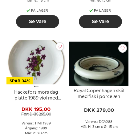
Mål: Ø: 18 cm
Mål: Ø: 15 cm
PÅ LAGER
PÅ LAGER
Se vare
Se vare
SPAR 34%
Royal Copenhagen skål
Hackefors mors dag
med fisk i porcelæn
platte 1989 viol med
guldkant
DKK 195,00
DKK 279,00
Før: DKK 295,00
Varenr.: DG4288
Varenr.: HMT1989
Mål: H: 3 cm x Ø: 15 cm
Årgang: 1989
Mål: Ø: 20 cm