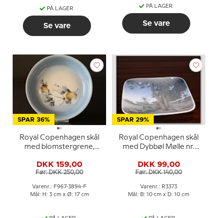
PÅ LAGER
PÅ LAGER
Se vare
Se vare
SPAR 36%
SPAR 29%
Royal Copenhagen skål
Royal Copenhagen skål
med blomstergrene,
med Dybbøl Mølle nr.
Ellen Malmer
373/3373
DKK 159,00
DKK 99,00
Før: DKK 250,00
Før: DKK 140,00
Varenr.: F967-3894-F
Varenr.: R3373
Mål: H: 3 cm x Ø: 17 cm
Mål: B: 10 cm x D: 10 cm