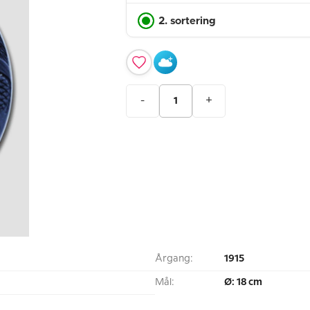
2. sortering
-
+
Årgang:
1915
Mål:
Ø: 18 cm