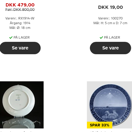
DKK 479,00
DKK 19,00
Før: DKK 800,00
Varenr.: RX1914-W
Varenr.: 100270
Årgang: 1914
Mål: H: 5 cm x D: 7 cm
Mål: Ø: 18 cm
PÅ LAGER
PÅ LAGER
Se vare
Se vare
SPAR 33%