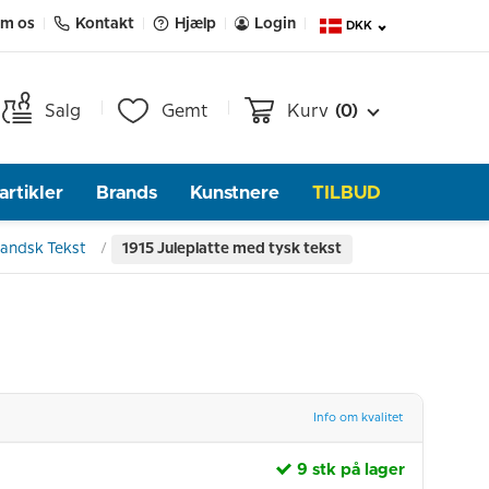
m os
Kontakt
Hjælp
Login
DKK
Salg
Gemt
Kurv
(0)
rtikler
Brands
Kunstnere
TILBUD
andsk Tekst
1915 Juleplatte med tysk tekst
Info om kvalitet
9 stk på lager