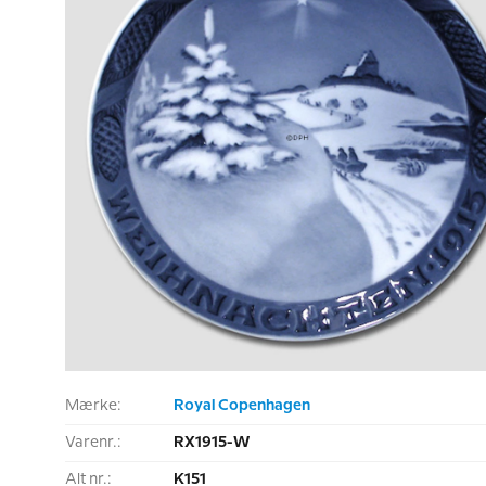
Mærke:
Royal Copenhagen
Varenr.:
RX1915-W
Alt nr.:
K151