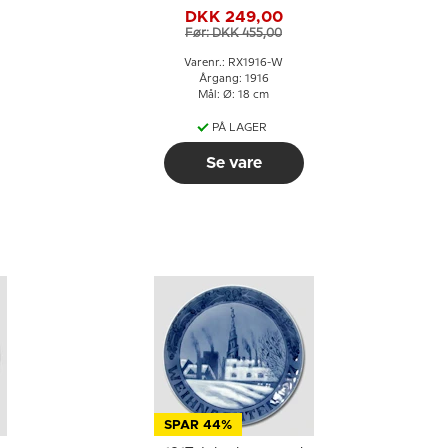
DKK 249,00
Før: DKK 455,00
Varenr.: RX1916-W
Årgang: 1916
Mål: Ø: 18 cm
PÅ LAGER
Se vare
SPAR 44%