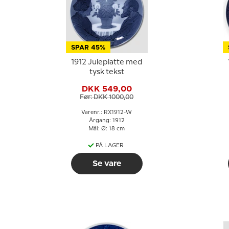
SPAR 45%
1912 Juleplatte med
tysk tekst
DKK 549,00
Før: DKK 1000,00
Varenr.: RX1912-W
Årgang: 1912
Mål: Ø: 18 cm
PÅ LAGER
Se vare