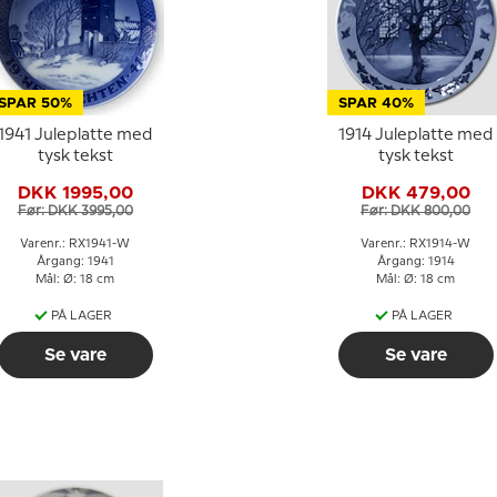
SPAR 50%
SPAR 40%
1941 Juleplatte med
1914 Juleplatte med
tysk tekst
tysk tekst
DKK 1995,00
DKK 479,00
Før: DKK 3995,00
Før: DKK 800,00
Varenr.: RX1941-W
Varenr.: RX1914-W
Årgang: 1941
Årgang: 1914
Mål: Ø: 18 cm
Mål: Ø: 18 cm
PÅ LAGER
PÅ LAGER
Se vare
Se vare