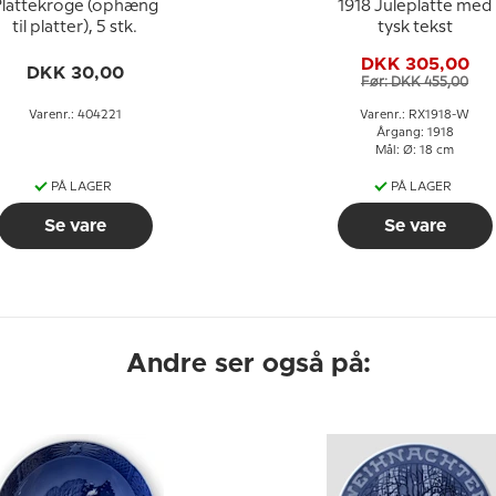
lattekroge (ophæng
1918 Juleplatte med
til platter), 5 stk.
tysk tekst
DKK 305,00
DKK 30,00
Før: DKK 455,00
Varenr.: 404221
Varenr.: RX1918-W
Årgang: 1918
Mål: Ø: 18 cm
PÅ LAGER
PÅ LAGER
Se vare
Se vare
Andre ser også på: