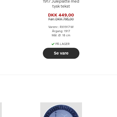
1917 Juleplatte med
tysk tekst
DKK 449,00
Før: DKK 795,00
Varenr.: RX1917-W
Årgang: 1917
Mål: Ø: 18 cm
PÅ LAGER
Se vare