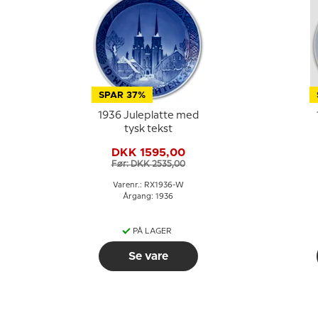
SPAR 37%
1936 Juleplatte med
tysk tekst
DKK 1595,00
Før: DKK 2535,00
Varenr.: RX1936-W
Årgang: 1936
PÅ LAGER
Se vare