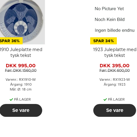
SPAR 36%
SPAR 34%
1910 Juleplatte med
1923 Juleplatte med
tysk tekst
tysk tekst
DKK 995,00
DKK 395,00
Før: DKK 1560,00
Før: DKK 600,00
Varenr.: RX1910-W
Varenr.: RX1923-W
Årgang: 1910
Årgang: 1923
Mål: Ø: 18 cm
PÅ LAGER
PÅ LAGER
Se vare
Se vare