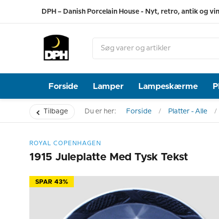
DPH – Danish Porcelain House - Nyt, retro, antik og vi
Forside
Lamper
Lampeskærme
P
Tilbage
Du er her:
Forside
Platter - Alle
ROYAL COPENHAGEN
1915 Juleplatte Med Tysk Tekst
SPAR 43%