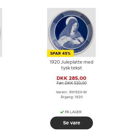
SPAR 45%
1920 Juleplatte med
tysk tekst
DKK 285,00
Før: DKK 520,00
Varenr.: RX1920-W
Årgang: 1920
PÅ LAGER
Se vare