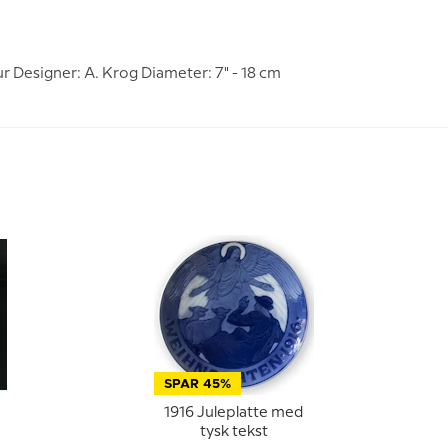
r Designer: A. Krog Diameter: 7" - 18 cm
SPAR 45%
1916 Juleplatte med
tysk tekst