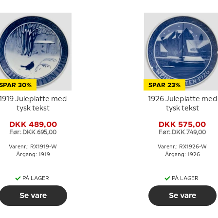
SPAR 30%
SPAR 23%
1919 Juleplatte med
1926 Juleplatte med
tysk tekst
tysk tekst
DKK 489,00
DKK 575,00
Før: DKK 695,00
Før: DKK 749,00
Varenr.: RX1919-W
Varenr.: RX1926-W
Årgang: 1919
Årgang: 1926
PÅ LAGER
PÅ LAGER
Se vare
Se vare