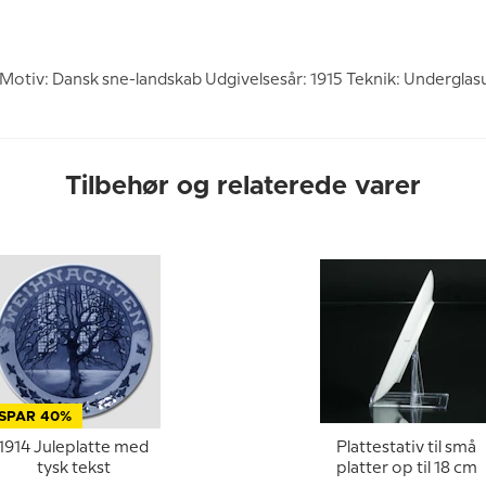
 Motiv: Dansk sne-landskab Udgivelsesår: 1915 Teknik: Underglasu
Tilbehør og relaterede varer
SPAR 40%
1914 Juleplatte med
Plattestativ til små
tysk tekst
platter op til 18 cm