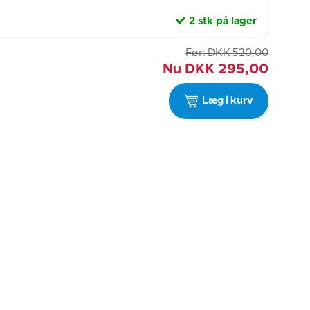
2 stk på lager
Før:
DKK
520,00
Nu
DKK
295,00
Læg i kurv