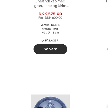
Snelandskab med
P
gran, kane og kirke
1915, Royal
DKK 575,00
Copenhagen
Før: DKK 800,00
Juleplatte
Varenr.: RX1915
Årgang: 1915
Mål: Ø: 18 cm
PÅ LAGER
Se vare