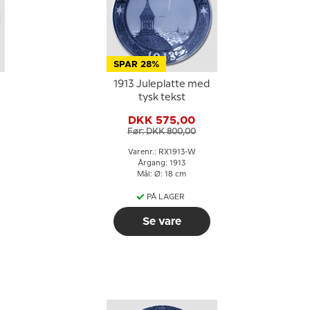
SPAR 28%
1913 Juleplatte med
tysk tekst
DKK 575,00
Før: DKK 800,00
Varenr.: RX1913-W
Årgang: 1913
Mål: Ø: 18 cm
PÅ LAGER
Se vare