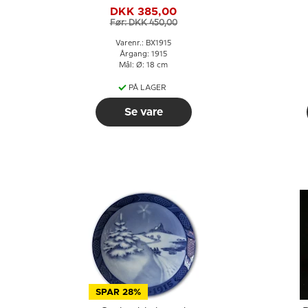
& Grøndahl Juleplatte
DKK 385,00
Før: DKK 450,00
Varenr.: BX1915
Årgang: 1915
Mål: Ø: 18 cm
PÅ LAGER
Se vare
SPAR 28%