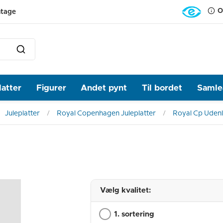
O
ntage
latter
Figurer
Andet pynt
Til bordet
Samlea
Juleplatter
Royal Copenhagen Juleplatter
Royal Cp Udenl
Vælg kvalitet:
1. sortering