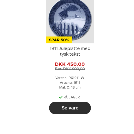
SPAR 50%
1911 Juleplatte med
tysk tekst
DKK 450,00
Før: DKK 900,00
Varenr.: RX1911-W
Årgang: 1911
Mål: Ø: 18 cm
PÅ LAGER
Se vare