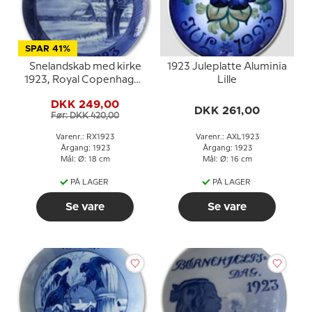
SPAR 41%
Snelandskab med kirke
1923 Juleplatte Aluminia
1923, Royal Copenhagen
Lille
Juleplatte
DKK 249,00
DKK 261,00
Før: DKK 420,00
Varenr.: RX1923
Varenr.: AXL1923
Årgang: 1923
Årgang: 1923
Mål: Ø: 18 cm
Mål: Ø: 16 cm
PÅ LAGER
PÅ LAGER
Se vare
Se vare