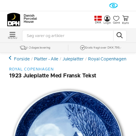
Danish
Porcelain
House
DKK
Kurv
Login
Gemt
MENU
1-2 dages levering
Gratis fragt over DKK 799,-
Forside
Platter - Alle
Juleplatter
Royal Copenhagen Julep
ROYAL COPENHAGEN
1923 Juleplatte Med Fransk Tekst