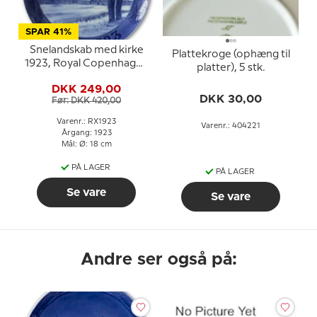
SPAR 41%
Snelandskab med kirke
Plattekroge (ophæng til
1923, Royal Copenhagen
platter), 5 stk.
Juleplatte
DKK 249,00
DKK 30,00
Før: DKK 420,00
Varenr.: RX1923
Varenr.: 404221
Årgang: 1923
Mål: Ø: 18 cm
PÅ LAGER
PÅ LAGER
Se vare
Se vare
Andre ser også på: