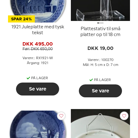
SPAR 24%
1921 Juleplatte med tysk
Plattestativ til små
tekst
platter op til 18 cm
DKK 495,00
DKK 19,00
Før: DKK 650,00
Varenr.: RX1921-W
Varenr.: 100270
Årgang: 1921
Mål: H: 5 cm x D: 7 cm
PÅ LAGER
PÅ LAGER
Se vare
Se vare