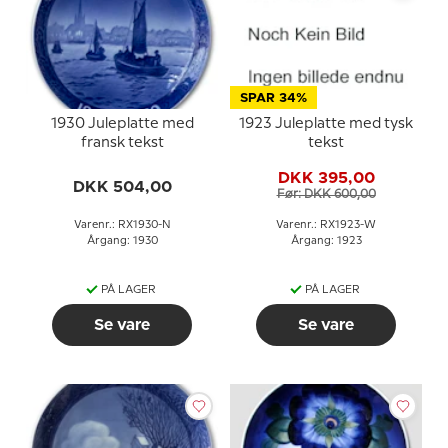
SPAR 34%
1930 Juleplatte med
1923 Juleplatte med tysk
fransk tekst
tekst
DKK 395,00
DKK 504,00
Før: DKK 600,00
Varenr.: RX1930-N
Varenr.: RX1923-W
Årgang: 1930
Årgang: 1923
PÅ LAGER
PÅ LAGER
Se vare
Se vare