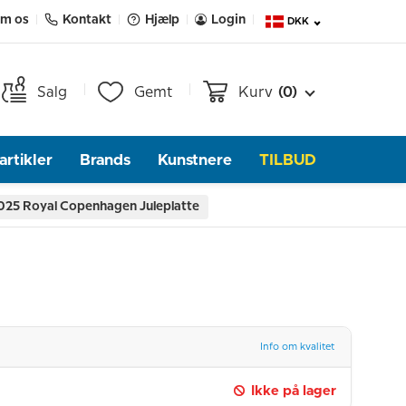
m os
Kontakt
Hjælp
Login
DKK
Salg
Gemt
Kurv
(0)
rtikler
Brands
Kunstnere
TILBUD
2025 Royal Copenhagen Juleplatte
Info om kvalitet
Ikke på lager