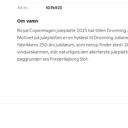
Alt nr.:
1074923
Om varen
Royal Copenhagen juleplatte 2025 har titlen Dronning J
Motivet på juleplatten er en hyldest til Dronning Julian
fabrikkens 250-års jubilæum, som netop finder sted i 20
vindueskarmen, står naturligvis den allerførste julepla
baggrunden ses Frederiksborg Slot.