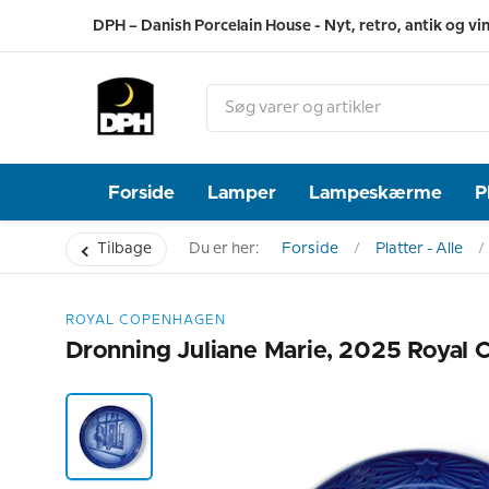
DPH – Danish Porcelain House - Nyt, retro, antik og vi
Forside
Lamper
Lampeskærme
P
Tilbage
Du er her:
Forside
Platter - Alle
ROYAL COPENHAGEN
Dronning Juliane Marie, 2025 Royal 