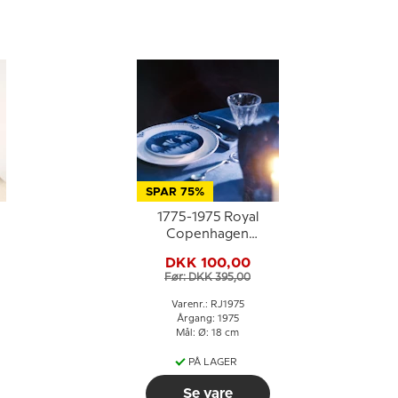
SPAR 75%
1775-1975 Royal
Copenhagen
Jubilæumsplatte,
DKK 100,00
Royal Copenhagens
Før: DKK 395,00
200-års jubilæum.
Varenr.: RJ1975
Årgang: 1975
Mål: Ø: 18 cm
PÅ LAGER
Se vare