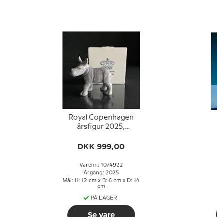
Royal Copenhagen
årsfigur 2025,
Babynæsehorn
T
DKK 999,00
Varenr.: 1074922
Årgang: 2025
Mål: H: 12 cm x B: 6 cm x D: 14
cm
PÅ LAGER
Se vare