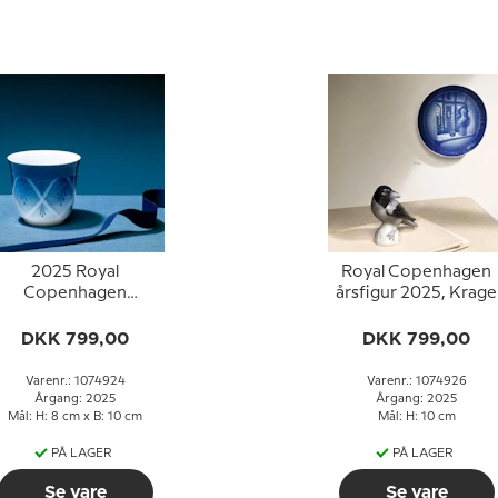
2025 Royal
Royal Copenhagen
Copenhagen
årsfigur 2025, Krage
ermokop/termokrus
med underkop 26cl.
DKK 799,00
DKK 799,00
Varenr.: 1074924
Varenr.: 1074926
Årgang: 2025
Årgang: 2025
Mål: H: 8 cm x B: 10 cm
Mål: H: 10 cm
PÅ LAGER
PÅ LAGER
Se vare
Se vare