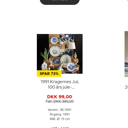
SPAR 73%
1991 Kragernes Jul,
100 års jule-
2
jubilæumsplatte Bing
DKK 99,00
& Grøndahl
Før: DKK 360,00
Varenr.: BC1991
Årgang: 1991
Mål: Ø: 15 cm