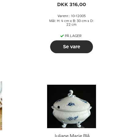
Copenhagen
DKK 316,00
Varenr.: 10-12005
Mål: H: 4 cm x B: 30 cm x D:
22 cm
PÅ LAGER
Se vare
Juliane Marie Blå