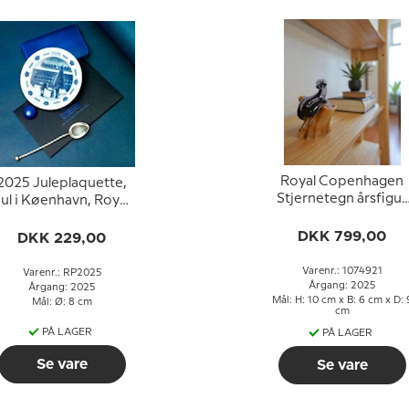
Royal Copenhagen
2025 Juleplaquette,
Stjernetegn årsfigur
Jul i Køenhavn, Royal
2025, Slange
Copenhagen
DKK 799,00
DKK 229,00
Varenr.: 1074921
Varenr.: RP2025
Årgang: 2025
Årgang: 2025
Mål: H: 10 cm x B: 6 cm x D: 
Mål: Ø: 8 cm
cm
PÅ LAGER
PÅ LAGER
Se vare
Se vare