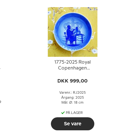
1775-2025 Royal
Copenhagen
Jubilæumsplatte,
Royal Copenhagens
DKK 999,00
250-års jubilæum
Varenr.: RJ2025
Årgang: 2025
9
Mål: Ø: 18 cm
PÅ LAGER
Se vare