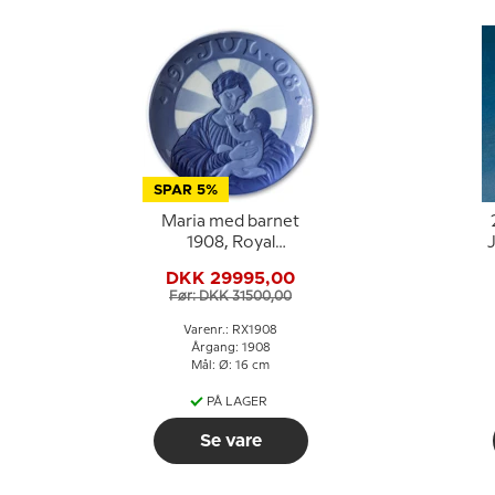
SPAR 5%
Maria med barnet
1908, Royal
Copenhagen
DKK 29995,00
Juleplatte.
Før: DKK 31500,00
Varenr.: RX1908
Årgang: 1908
Mål: Ø: 16 cm
PÅ LAGER
Se vare