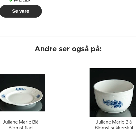
PÅ LAGER
Se vare
Andre ser også på:
Juliane Marie Blå
Juliane Marie Blå
Blomst flad
Blomst sukkerskål
rokosttallerken, Royal
UDEN låg, Royal