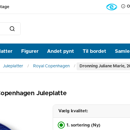
O
ntage
latter
Figurer
Andet pynt
Til bordet
Samlea
Juleplatter
Royal Copenhagen
Dronning Juliane Marie, 
Copenhagen Juleplatte
Vælg kvalitet:
1. sortering (Ny)