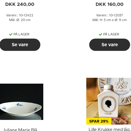
Copenhagen
Copenhagen
DKK 240,00
DKK 160,00
Varenr.: 10-12422
Varenr.: 10-12037
Mål: Ø: 20 cm
Mål: H: 5 cm x Ø: 9 cm
PÅ LAGER
PÅ LAGER
Se vare
Se vare
SPAR 29%
Lille Krukke med låg,
Juliane Marie Blå