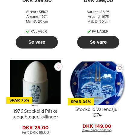
DKK 295,00
DKK 295,00
Varenr.: SBI02
Varenr.: SBI03
Årgang: 1974
Årgang: 1975
Mål: Ø: 20 cm
Mål: Ø: 20 cm
PÅ LAGER
PÅ LAGER
Se vare
Se vare
SPAR 75%
SPAR 34%
Stockbild Värendsjul
1976 Stockbild Påske
1974
æggebæger, kyllinger
DKK 149,00
DKK 25,00
Før: DKK 225,00
Før: DKK 99,00