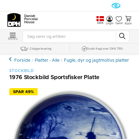
Danish
Porcelain
House
DKK
Kurv
Login
Gemt
MENU
1-2 dages levering
Gratis fragt over DKK 799,-
Forside
Platter - Alle
Fugle, dyr og jagtmotivs platter
Øv
STOCKBILD
1976 Stockbild Sportsfisker Platte
SPAR 49%