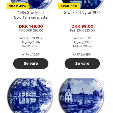
SPAR 49%
SPAR 56%
1984 Stockbild
Stockbild Nytår 1976
Sportsfisker platte
DKK 149,00
DKK 99,00
Før: DKK 295,00
Før: DKK 225,00
Varenr.: SSF1984
Varenr.: ST10
Årgang: 1984
Årgang: 1976
Mål: Ø: 20 cm
Mål: Ø: 20 cm
PÅ LAGER
PÅ LAGER
Se vare
Se vare