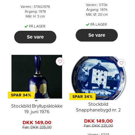
Varenr.: ST04
Varenr.: STAG1976
Årgang: 1974
Årgang: 1976
Mål: Ø: 20 cm
Mål: H: 5 cm
PÅ LAGER
PÅ LAGER
Se vare
Se vare
SPAR 34%
SPAR 34%
Stockbild
Stockbild Bryllupsklokke
Snapphanebygd nr. 2
19. juni 1976
DKK 149,00
DKK 149,00
Før: DKK 225,00
Før: DKK 225,00