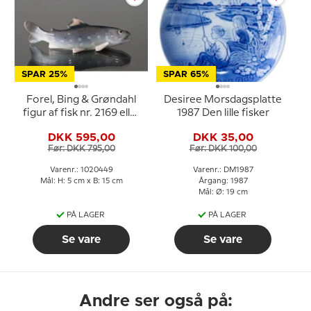
SPAR 25%
SPAR 65%
Forel, Bing & Grøndahl
Desiree Morsdagsplatte
figur af fisk nr. 2169 eller
1987 Den lille fisker
449
DKK 595,00
DKK 35,00
Før: DKK 795,00
Før: DKK 100,00
Varenr.: 1020449
Varenr.: DM1987
Mål: H: 5 cm x B: 15 cm
Årgang: 1987
Mål: Ø: 19 cm
PÅ LAGER
PÅ LAGER
Se vare
Se vare
Andre ser også på: