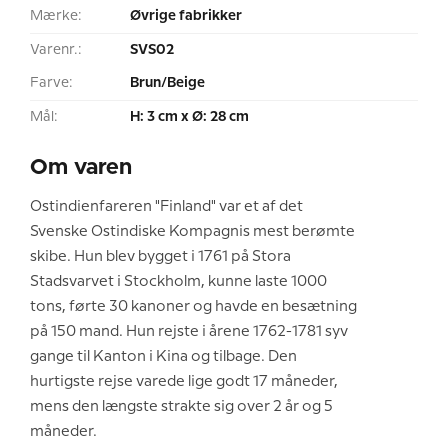
Mærke:
Øvrige fabrikker
Varenr.:
SVS02
Farve:
Brun/Beige
Mål:
H: 3 cm x Ø: 28 cm
Om varen
Ostindienfareren "Finland" var et af det
Svenske Ostindiske Kompagnis mest berømte
skibe. Hun blev bygget i 1761 på Stora
Stadsvarvet i Stockholm, kunne laste 1000
tons, førte 30 kanoner og havde en besætning
på 150 mand. Hun rejste i årene 1762-1781 syv
gange til Kanton i Kina og tilbage. Den
hurtigste rejse varede lige godt 17 måneder,
mens den længste strakte sig over 2 år og 5
måneder.