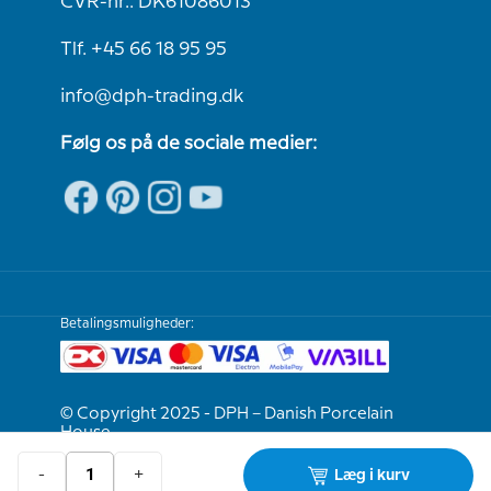
CVR-nr.: DK61086013
Tlf. +45 66 18 95 95
info@dph-trading.dk
Følg os på de sociale medier:
Betalingsmuligheder:
© Copyright 2025 - DPH – Danish Porcelain
House
-
+
Læg i kurv