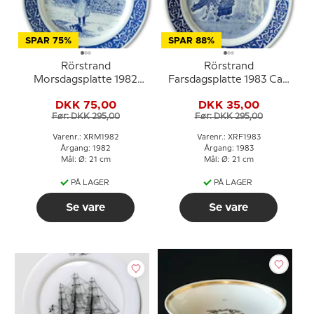
SPAR 75%
SPAR 88%
Rörstrand
Rörstrand
Morsdagsplatte 1982
Farsdagsplatte 1983 Carl
Carl Larsson
Larsson motiv
DKK 75,00
DKK 35,00
Før: DKK 295,00
Før: DKK 295,00
Varenr.: XRM1982
Varenr.: XRF1983
Årgang: 1982
Årgang: 1983
Mål: Ø: 21 cm
Mål: Ø: 21 cm
PÅ LAGER
PÅ LAGER
Se vare
Se vare