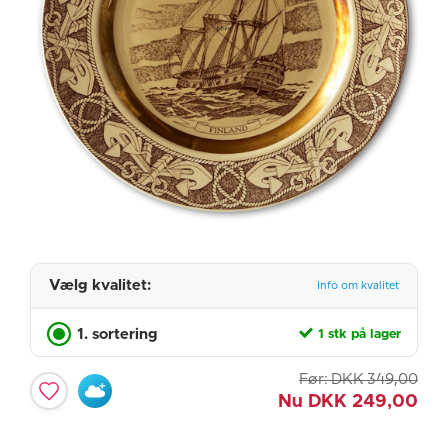
Vælg kvalitet:
Info om kvalitet
1. sortering
1 stk på lager
Før:
DKK
349,00
Nu
DKK
249,00