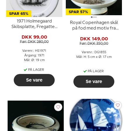
SPAR 57%
SPAR 65%
1971 Holmegaard
Royal Copenhagen skål
Skibsplatte, Fregatten
på fod med motiv fra
Frederik
H.C. Andersens
DKK 99,00
DKK 149,00
Svinedrengen
Før: DKK 280,00
Før: DKK 350,00
Varenr.: HS1971
Varenr.: DG1855
Årgang: 1971
Mål: H: 5 cm x Ø: 17 cm
Mål: Ø: 19 cm
PÅ LAGER
PÅ LAGER
Se vare
Se vare