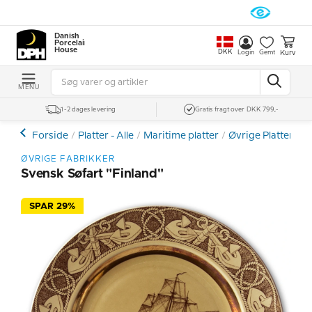
Danish
Porcelain
House
DKK
Kurv
Login
Gemt
MENU
1-2 dages levering
Gratis fragt over DKK 799,-
Forside
Platter - Alle
Maritime platter
Øvrige Platter Me
ØVRIGE FABRIKKER
Svensk Søfart "Finland"
SPAR 29%