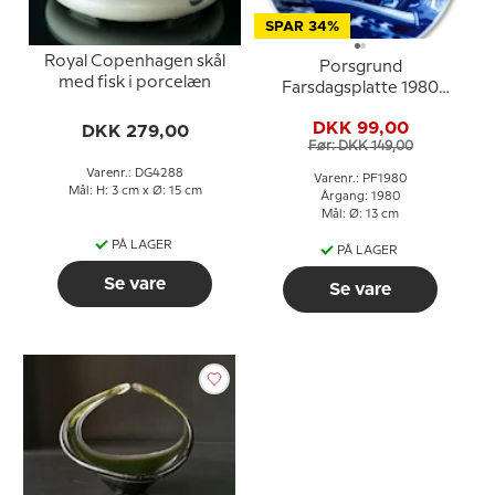
SPAR 34%
Royal Copenhagen skål
Porsgrund
med fisk i porcelæn
Farsdagsplatte 1980
med sejlbåd motiv
DKK 99,00
DKK 279,00
Før: DKK 149,00
Varenr.: DG4288
Varenr.: PF1980
Mål: H: 3 cm x Ø: 15 cm
Årgang: 1980
Mål: Ø: 13 cm
PÅ LAGER
PÅ LAGER
Se vare
Se vare