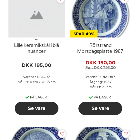
SPAR 49%
Lille keramikskål i blå
Rörstrand
nuancer
Morsdagsplatte 1987
Carl Larsson Emma
DKK 150,00
fødselsdag
DKK 195,00
Før: DKK 295,00
Varenr.: DG1492
Varenr.: XRM1987
Mål: H: 4 cm x Ø: 15 cm
Årgang: 1987
Mål: Ø: 21 cm
PÅ LAGER
PÅ LAGER
Se vare
Se vare