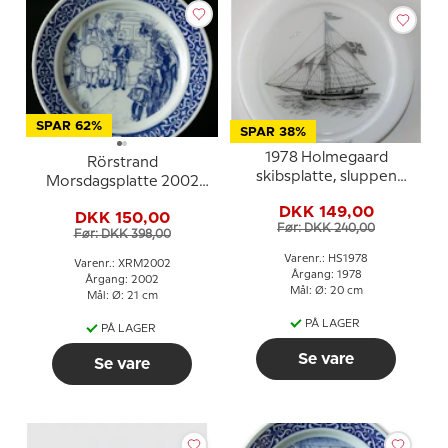
SPAR 62%
SPAR 38%
1978 Holmegaard
Rörstrand
skibsplatte, sluppen
Morsdagsplatte 2002
Elisabeth af Løkken
Stjärngossar Carl
DKK 149,00
DKK 150,00
Larsson
Før: DKK 240,00
Før: DKK 398,00
Varenr.: HS1978
Varenr.: XRM2002
Årgang: 1978
Årgang: 2002
Mål: Ø: 20 cm
Mål: Ø: 21 cm
PÅ LAGER
PÅ LAGER
Se vare
Se vare