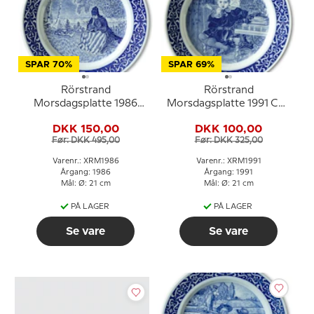
SPAR 70%
SPAR 69%
Rörstrand
Rörstrand
Morsdagsplatte 1986
Morsdagsplatte 1991 Carl
Carl Larsson
Larsson
DKK 150,00
DKK 100,00
Før: DKK 495,00
Før: DKK 325,00
Varenr.: XRM1986
Varenr.: XRM1991
Årgang: 1986
Årgang: 1991
Mål: Ø: 21 cm
Mål: Ø: 21 cm
PÅ LAGER
PÅ LAGER
Se vare
Se vare