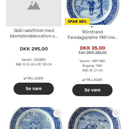
SPAR 88%
Skål i sølvfinish med
Rörstrand
blomsterdekoration og
Farsdagsplatte 1981 med
brugsspor
Carl Larsson motiv
DKK 35,00
DKK 295,00
Før: DKK 295,00
Varenr.: DG3861
Varenr.: XRF1981
Mål: H: 6 cm x Ø: 26 cm
Årgang: 1981
Mål: Ø: 21 cm
PÅ LAGER
PÅ LAGER
Se vare
Se vare