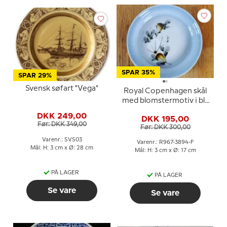
SPAR 35%
SPAR 29%
Svensk søfart "Vega"
Royal Copenhagen skål
med blomstermotiv i blå
glasur
DKK 249,00
DKK 195,00
Før: DKK 349,00
Før: DKK 300,00
Varenr.: SVS03
Varenr.: R967-3894-F
Mål: H: 3 cm x Ø: 28 cm
Mål: H: 3 cm x Ø: 17 cm
PÅ LAGER
PÅ LAGER
Se vare
Se vare