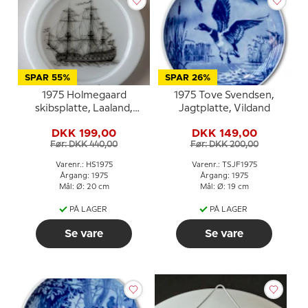
SPAR 55%
SPAR 26%
1975 Holmegaard
1975 Tove Svendsen,
skibsplatte, Laaland,
Jagtplatte, Vildand
Tordenskjolds flagskib
DKK 199,00
DKK 149,00
Før: DKK 440,00
Før: DKK 200,00
Varenr.: HS1975
Varenr.: TSJF1975
Årgang: 1975
Årgang: 1975
Mål: Ø: 20 cm
Mål: Ø: 19 cm
PÅ LAGER
PÅ LAGER
Se vare
Se vare