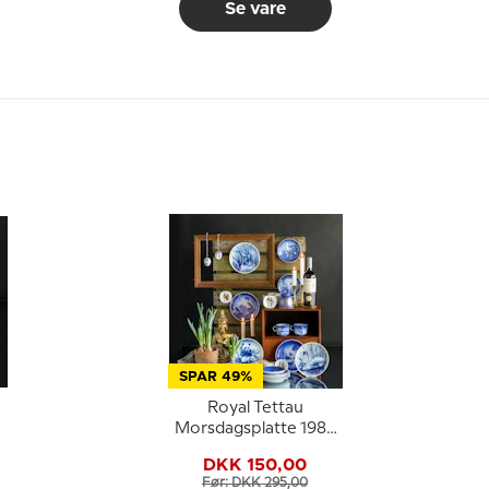
Se vare
SPAR 49%
Royal Tettau
,
Morsdagsplatte 1986
Mors Dag panda
DKK 150,00
Før: DKK 295,00