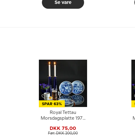
Se vare
SPAR 63%
Royal Tettau
Morsdagsplatte 1977
M
Mors Dag med svaner
DKK 75,00
Før: DKK 200,00