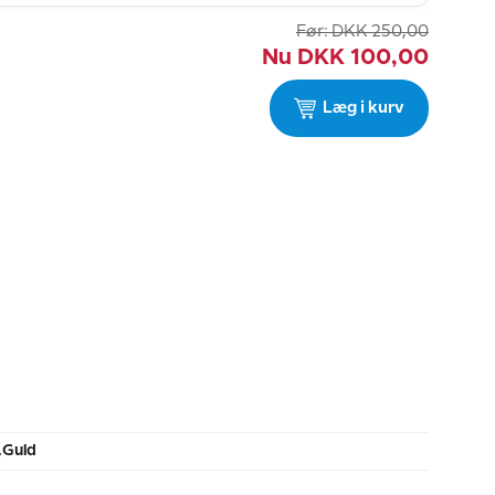
Før:
DKK
250,00
Nu
DKK
100,00
Læg i kurv
,Guld