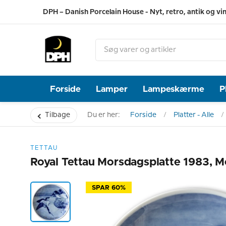
DPH – Danish Porcelain House - Nyt, retro, antik og vi
Forside
Lamper
Lampeskærme
P
Tilbage
Du er her:
Forside
Platter - Alle
TETTAU
Royal Tettau Morsdagsplatte 1983, 
SPAR 60%