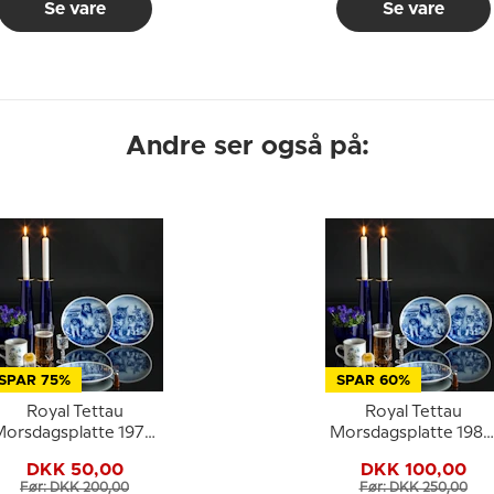
Se vare
Se vare
Andre ser også på:
SPAR 75%
SPAR 60%
Royal Tettau
Royal Tettau
orsdagsplatte 1978,
Morsdagsplatte 1984
Mors Dag
Mors Dag med
DKK 50,00
DKK 100,00
kaninunger
Før: DKK 200,00
Før: DKK 250,00