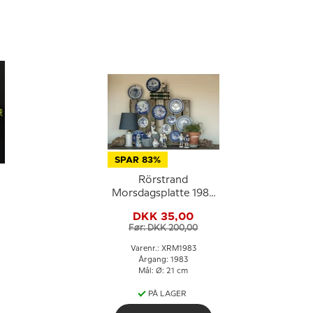
SPAR 83%
Rörstrand
Morsdagsplatte 1983
Carl Larsson
DKK 35,00
Før: DKK 200,00
Varenr.: XRM1983
Årgang: 1983
Mål: Ø: 21 cm
PÅ LAGER