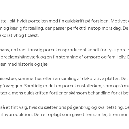
te i blå-hvidt porcelæn med fin guldskrift på forsiden. Motivet 
 kærlig fortælling, der passer perfekt til netop mors dag. Den 
korativt og tidløst.
any, en traditionsrig porcelænsproducent kendt for tysk porcel
porcelænshåndværk og en fin stemning af omsorg og familieliv. De
læn med historie og sjæl.
isestue, sommerhus eller i en samling af dekorative platter. D
ds på væggen. Samtidig er det en porcelænstallerken, som også m
stærk, mens guldskriften fortjener skånsom behandling for at be
t fint valg, hvis du sætter pris på genbrug og kvalitetsting, der
 nyproduktion. Den er oplagt som gave til en samler, til en mor m