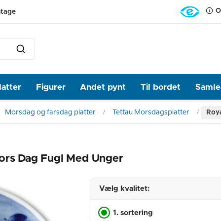
O
ntage
latter
Figurer
Andet pynt
Til bordet
Samlea
Morsdag og farsdag platter
Tettau Morsdagsplatter
Roya
Mors Dag Fugl Med Unger
Vælg kvalitet:
1. sortering