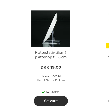
Plattestativ til små
platter op til 18 cm
DKK 19,00
Varenr.: 100270
Mål: H: 5 cm x D: 7 cm
PÅ LAGER
Se vare