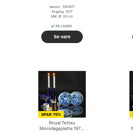
Varenr.: TM1977
Årgang: 1977
Mål: Ø: 20 cm
PÅ LAGER
Se vare
SPAR 75%
Royal Tettau
Morsdagsplatte 1973,