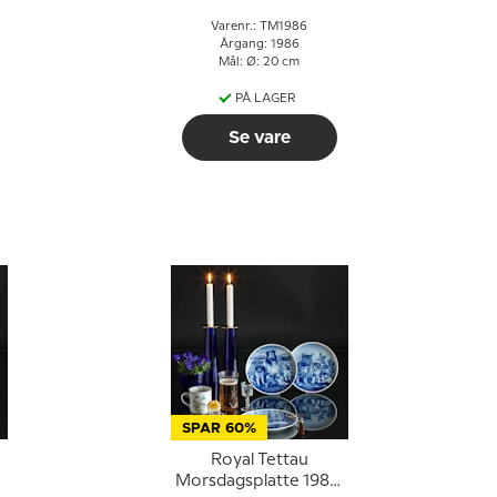
Varenr.: TM1986
Årgang: 1986
Mål: Ø: 20 cm
PÅ LAGER
Se vare
SPAR 60%
Royal Tettau
0
Morsdagsplatte 1985,