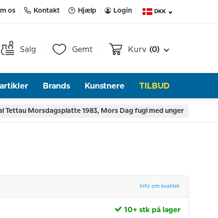
m os
Kontakt
Hjælp
Login
DKK
Salg
Gemt
Kurv
(0)
rtikler
Brands
Kunstnere
TILBUD
l Tettau Morsdagsplatte 1983, Mors Dag fugl med unger
Info om kvalitet
10+ stk på lager