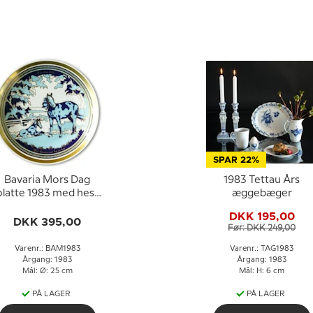
SPAR 22%
Bavaria Mors Dag
1983 Tettau Års
platte 1983 med hest
æggebæger
og føl
DKK 195,00
DKK 395,00
Før: DKK 249,00
Varenr.: BAM1983
Varenr.: TAG1983
Årgang: 1983
Årgang: 1983
Mål: Ø: 25 cm
Mål: H: 6 cm
PÅ LAGER
PÅ LAGER