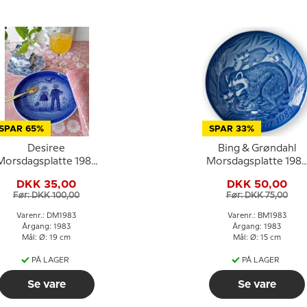
SPAR 65%
SPAR 33%
Desiree
Bing & Grøndahl
Morsdagsplatte 1983
Morsdagsplatte 198
Uventet møde Mads
Vaskebjørn med unge
DKK 35,00
DKK 50,00
Stage
Før: DKK 100,00
Før: DKK 75,00
Varenr.: DM1983
Varenr.: BM1983
Årgang: 1983
Årgang: 1983
Mål: Ø: 19 cm
Mål: Ø: 15 cm
PÅ LAGER
PÅ LAGER
Se vare
Se vare