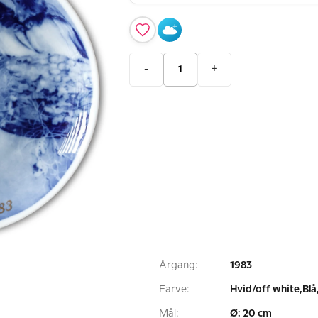
-
+
Årgang:
1983
Farve:
Hvid/off white,Blå
Mål:
Ø: 20 cm