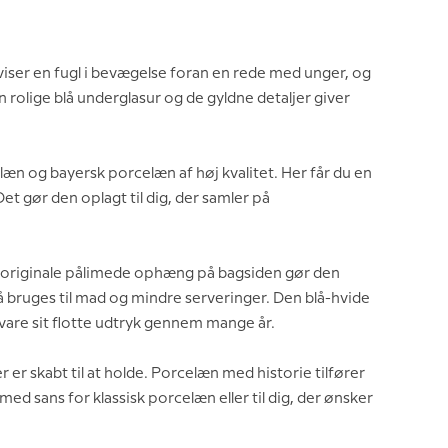
viser en fugl i bevægelse foran en rede med unger, og
rolige blå underglasur og de gyldne detaljer giver
æn og bayersk porcelæn af høj kvalitet. Her får du en
t gør den oplagt til dig, der samler på
et originale pålimede ophæng på bagsiden gør den
å bruges til mad og mindre serveringer. Den blå-hvide
vare sit flotte udtryk gennem mange år.
 er skabt til at holde. Porcelæn med historie tilfører
ed sans for klassisk porcelæn eller til dig, der ønsker