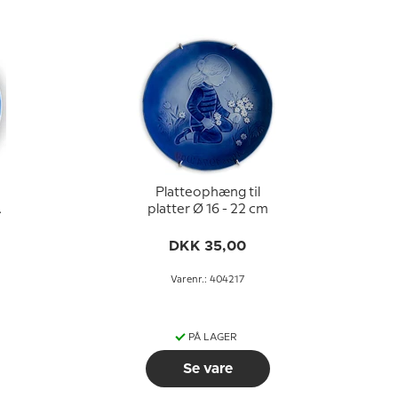
Platteophæng til
3
platter Ø 16 - 22 cm
r
DKK 35,00
Varenr.: 404217
PÅ LAGER
Se vare