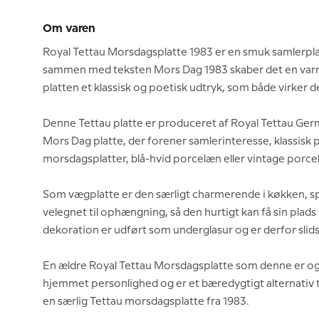
Om varen
Royal Tettau Morsdagsplatte 1983 er en smuk samlerplat
sammen med teksten Mors Dag 1983 skaber det en varm og
platten et klassisk og poetisk udtryk, som både virker de
Denne Tettau platte er produceret af Royal Tettau Germ
Mors Dag platte, der forener samlerinteresse, klassisk 
morsdagsplatter, blå-hvid porcelæn eller vintage porce
Som vægplatte er den særligt charmerende i køkken, sp
velegnet til ophængning, så den hurtigt kan få sin pla
dekoration er udført som underglasur og er derfor slid
En ældre Royal Tettau Morsdagsplatte som denne er også e
hjemmet personlighed og er et bæredygtigt alternativ til
en særlig Tettau morsdagsplatte fra 1983.