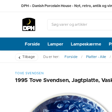
DPH – Danish Porcelain House - Nyt, retro, antik og vi
Forside
Lamper
Lampeskærme
P
Tilbage
Du er her:
Forside
Platter - Alle
TOVE SVENDSEN
1995 Tove Svendsen, Jagtplatte, Vas