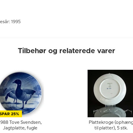
esår: 1995
Tilbehør og relaterede varer
SPAR 25%
1988 Tove Svendsen,
Plattekroge (ophæn
Jagtplatte, fugle
til platter), 5 stk.