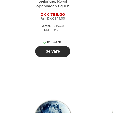
Sælunger, Royal
Copenhagen figur nr.
328
DKK 795,00
Før: DKK 849,00
Varenr.: 1249328
Mål: H: 11 cm
PÅ LAGER
Se vare