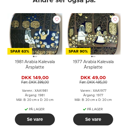
Andre ser også på:
SPAR 63%
SPAR 90%
1981 Arabia Kalevala
1977 Arabia Kalevala
Årsplatte
Årsplatte
DKK 149,00
DKK 49,00
Før: DKK 399,00
Før: DKK 495,00
Varenr.: XAA1981
Varenr.: XAA1977
Årgang: 1981
Årgang: 1977
Mål: B: 20 cm x D: 20 cm
Mål: B: 20 cm x D: 20 cm
PÅ LAGER
PÅ LAGER
Se vare
Se vare