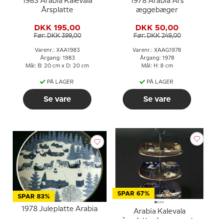
1983 Arabia Kalevala
1978 Arabia Års
Årsplatte
æggebæger
DKK 195,00
DKK 50,00
Før: DKK 399,00
Før: DKK 249,00
Varenr.: XAA1983
Varenr.: XAAG1978
Årgang: 1983
Årgang: 1978
Mål: B: 20 cm x D: 20 cm
Mål: H: 8 cm
PÅ LAGER
PÅ LAGER
Se vare
Se vare
SPAR 67%
SPAR 83%
1978 Juleplatte Arabia
Arabia Kalevala