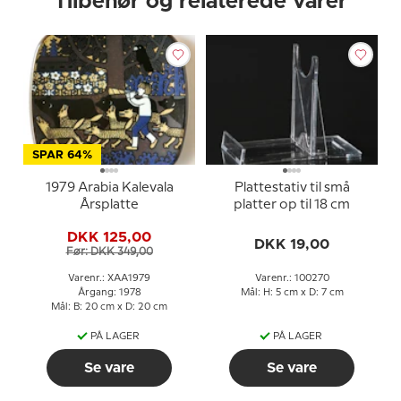
Tilbehør og relaterede varer
SPAR 64%
1979 Arabia Kalevala
Plattestativ til små
Årsplatte
platter op til 18 cm
DKK 125,00
DKK 19,00
Før: DKK 349,00
Varenr.: XAA1979
Varenr.: 100270
Årgang: 1978
Mål: H: 5 cm x D: 7 cm
Mål: B: 20 cm x D: 20 cm
PÅ LAGER
PÅ LAGER
Se vare
Se vare