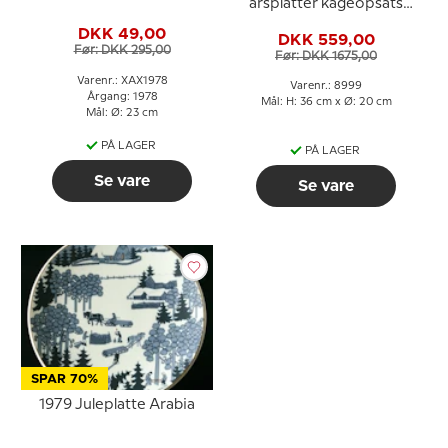
årsplatter kageopsats
1977 1978 1980
DKK 49,00
DKK 559,00
Før: DKK 295,00
Før: DKK 1675,00
Varenr.: XAX1978
Varenr.: 8999
Årgang: 1978
Mål: H: 36 cm x Ø: 20 cm
Mål: Ø: 23 cm
PÅ LAGER
PÅ LAGER
Se vare
Se vare
SPAR 70%
1979 Juleplatte Arabia