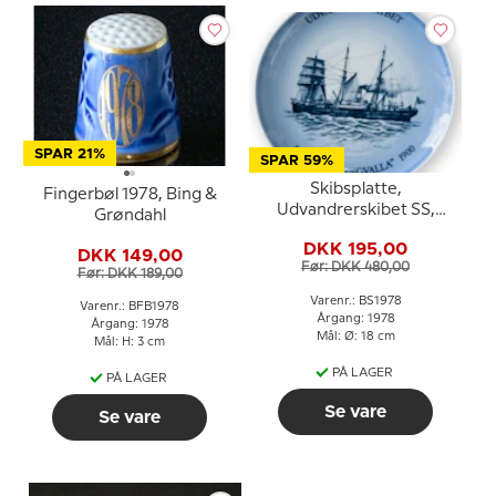
SPAR 21%
SPAR 59%
Skibsplatte,
Fingerbøl 1978, Bing &
Udvandrerskibet SS,
Grøndahl
Thingvalla, 1978, Bing &
DKK 195,00
Grøndahl
DKK 149,00
Før: DKK 480,00
Før: DKK 189,00
Varenr.: BS1978
Varenr.: BFB1978
Årgang: 1978
Årgang: 1978
Mål: Ø: 18 cm
Mål: H: 3 cm
PÅ LAGER
PÅ LAGER
Se vare
Se vare