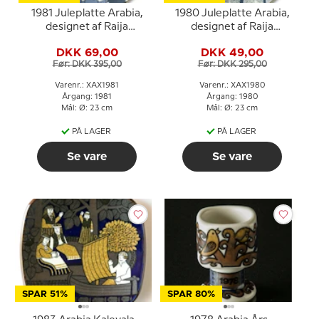
1981 Juleplatte Arabia,
1980 Juleplatte Arabia,
designet af Raija
designet af Raija
Uosikkinon
Uosikkinon
DKK 69,00
DKK 49,00
Før: DKK 395,00
Før: DKK 295,00
Varenr.: XAX1981
Varenr.: XAX1980
Årgang: 1981
Årgang: 1980
Mål: Ø: 23 cm
Mål: Ø: 23 cm
PÅ LAGER
PÅ LAGER
Se vare
Se vare
SPAR 51%
SPAR 80%