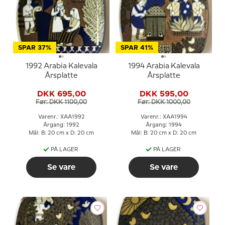
SPAR 37%
SPAR 41%
1992 Arabia Kalevala
1994 Arabia Kalevala
Årsplatte
Årsplatte
DKK 695,00
DKK 595,00
Før: DKK 1100,00
Før: DKK 1000,00
Varenr.: XAA1992
Varenr.: XAA1994
Årgang: 1992
Årgang: 1994
Mål: B: 20 cm x D: 20 cm
Mål: B: 20 cm x D: 20 cm
PÅ LAGER
PÅ LAGER
Se vare
Se vare