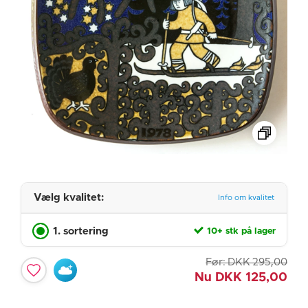
Vælg kvalitet:
Info om kvalitet
1. sortering
10+ stk på lager
Før:
DKK
295,00
Nu
DKK
125,00