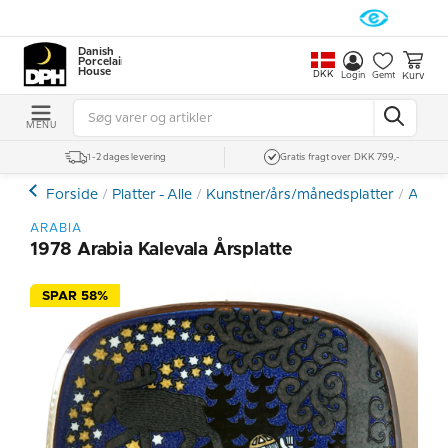
Danish
Porcelain
House
DKK
Kurv
Login
Gemt
MENU
1-2 dages levering
Gratis fragt over DKK 799,-
Forside
Platter - Alle
Kunstner/års/månedsplatter
Arabi
ARABIA
1978 Arabia Kalevala Årsplatte
SPAR 58%