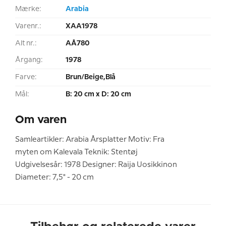
Mærke:
Arabia
Varenr.:
XAA1978
Alt nr.:
AÅ780
Årgang:
1978
Farve:
Brun/Beige,Blå
Mål:
B: 20 cm x D: 20 cm
Om varen
Samleartikler: Arabia Årsplatter Motiv: Fra
myten om Kalevala Teknik: Stentøj
Udgivelsesår: 1978 Designer: Raija Uosikkinon
Diameter: 7,5" - 20 cm