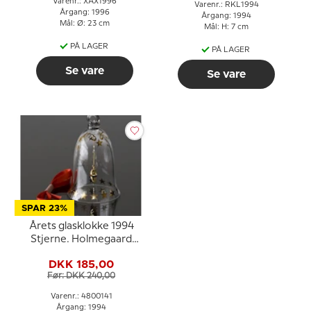
Varenr.: XAX1996
Varenr.: RKL1994
Årgang: 1996
Årgang: 1994
Mål: Ø: 23 cm
Mål: H: 7 cm
PÅ LAGER
PÅ LAGER
Se vare
Se vare
SPAR 23%
Årets glasklokke 1994
Stjerne. Holmegaard
Christmas
DKK 185,00
Før: DKK 240,00
Varenr.: 4800141
Årgang: 1994