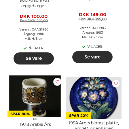
1980 Arabia Års
æggebæger
DKK 149,00
DKK 100,00
Før: DKK 395,00
Før: DKK 249,00
Varenr.: XAX1983
Varenr.: XAAG1980
Årgang: 1983
Årgang: 1980
Mål: Ø: 23 cm
Mål: H: 8 cm
PÅ LAGER
PÅ LAGER
Se vare
Se vare
SPAR 80%
SPAR 22%
1994 Årets blomst platte,
1978 Arabia Års
Royal Copenhagen