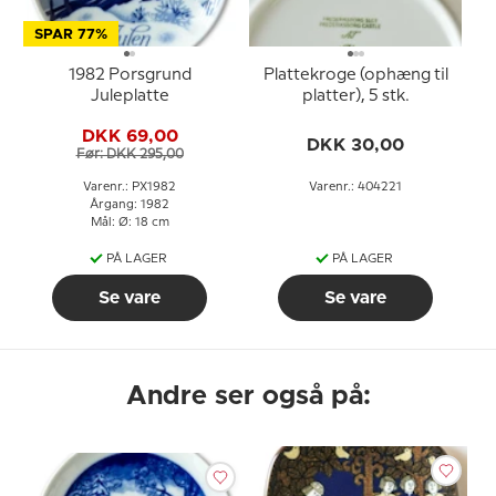
SPAR 77%
1982 Porsgrund
Plattekroge (ophæng til
Juleplatte
platter), 5 stk.
DKK 69,00
DKK 30,00
Før: DKK 295,00
Varenr.: PX1982
Varenr.: 404221
Årgang: 1982
Mål: Ø: 18 cm
PÅ LAGER
PÅ LAGER
Se vare
Se vare
Andre ser også på: