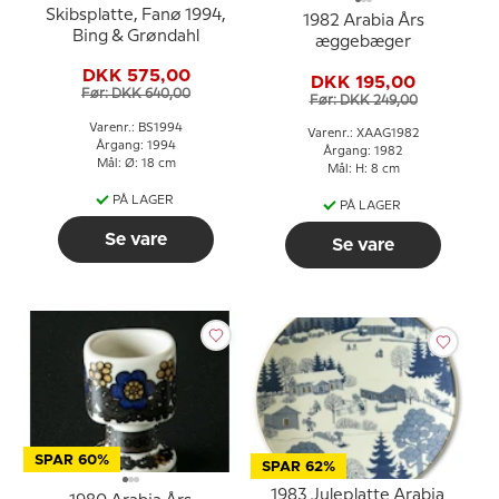
Skibsplatte, Fanø 1994,
1982 Arabia Års
Bing & Grøndahl
æggebæger
DKK 575,00
DKK 195,00
Før: DKK 640,00
Før: DKK 249,00
Varenr.: BS1994
Varenr.: XAAG1982
Årgang: 1994
Årgang: 1982
Mål: Ø: 18 cm
Mål: H: 8 cm
PÅ LAGER
PÅ LAGER
Se vare
Se vare
SPAR 60%
SPAR 62%
1983 Juleplatte Arabia