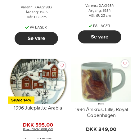
Varenr.: XAX1984
Varenr.: XAAG1983
Årgang: 1984
Årgang: 1983
Mål: Ø: 23 cm
Mål: H: 8 cm
PÅ LAGER
PÅ LAGER
Se vare
Se vare
SPAR 14%
1996 Juleplatte Arabia
1994 Årskrus, Lille, Royal
Copenhagen
DKK 595,00
DKK 349,00
Før: DKK 695,00