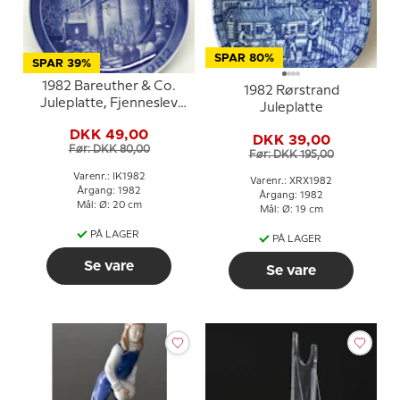
SPAR 80%
SPAR 39%
1982 Bareuther & Co.
1982 Rørstrand
Juleplatte, Fjenneslev
Juleplatte
Kirke
DKK 49,00
DKK 39,00
Før: DKK 80,00
Før: DKK 195,00
Varenr.: IK1982
Varenr.: XRX1982
Årgang: 1982
Årgang: 1982
Mål: Ø: 20 cm
Mål: Ø: 19 cm
PÅ LAGER
PÅ LAGER
Se vare
Se vare