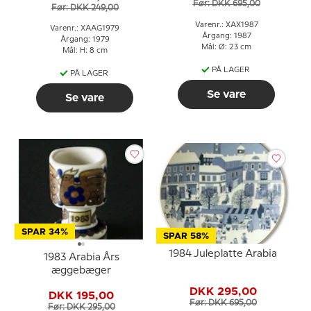
Før: DKK 695,00
Før: DKK 249,00
Varenr.: XAX1987
Varenr.: XAAG1979
Årgang: 1987
Årgang: 1979
Mål: Ø: 23 cm
Mål: H: 8 cm
PÅ LAGER
PÅ LAGER
Se vare
Se vare
SPAR 34%
SPAR 58%
1984 Juleplatte Arabia
1983 Arabia Års
æggebæger
DKK 295,00
DKK 195,00
Før: DKK 695,00
Før: DKK 295,00