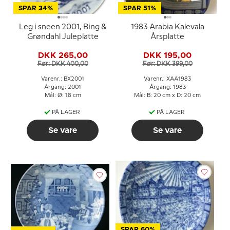
SPAR 34%
SPAR 51%
Leg i sneen 2001, Bing &
1983 Arabia Kalevala
Grøndahl Juleplatte
Årsplatte
DKK 265,00
DKK 195,00
Før: DKK 400,00
Før: DKK 399,00
Varenr.: BX2001
Varenr.: XAA1983
Årgang: 2001
Årgang: 1983
Mål: Ø: 18 cm
Mål: B: 20 cm x D: 20 cm
PÅ LAGER
PÅ LAGER
Se vare
Se vare
SPAR 60%