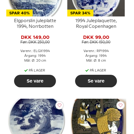
SPAR 40%
SPAR 34%
Elgporslin juleplatte
1994 Juleplaquette,
1994, Norrbotten
Royal Copenhagen
DKK 149,00
DKK 99,00
Før: DKK 250,00
Før: DKK 150,00
Varenr.: ELGX1994
Varenr.: RP1994
Årgang: 1994
Årgang: 1994
Mål: Ø: 20 cm
Mål: Ø: 8 cm
PÅ LAGER
PÅ LAGER
Se vare
Se vare