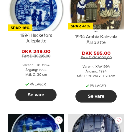
SPAR 41%
SPAR 16%
1994 Hackefors
1994 Arabia Kalevala
Juleplatte
Årsplatte
DKK 249,00
DKK 595,00
Før: DKK 295,00
Før: DKK 1000,00
Varenr.: HXT1994
Varenr.: XAA1994
Årgang: 1994
Årgang: 1994
Mål: Ø: 20 cm
Mål: B: 20 cm x D: 20 cm
PÅ LAGER
PÅ LAGER
Se vare
Se vare