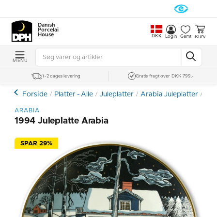
Danish
Porcelain
House
DKK
Kurv
Login
Gemt
MENU
1-2 dages levering
Gratis fragt over DKK 799,-
Forside
Platter - Alle
Juleplatter
Arabia Juleplatter
199
ARABIA
1994 Juleplatte Arabia
SPAR 29%