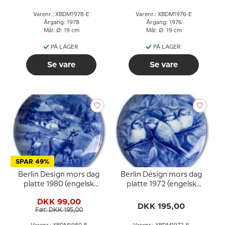
Varenr.: XBDM1978-E
Varenr.: XBDM1976-E
Årgang: 1978
Årgang: 1976
Mål: Ø: 19 cm
Mål: Ø: 19 cm
PÅ LAGER
PÅ LAGER
Se vare
Se vare
SPAR 49%
Berlin Design mors dag
Berlin Design mors dag
platte 1980 (engelsk
platte 1972 (engelsk
tekst)
tekst)
DKK 99,00
DKK 195,00
Før: DKK 195,00