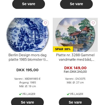
Se vare
Se vare
SPAR 38%
Berlin Design mors dag
Platte nr. 3288 Gammel
platte 1985 blomster til
vandmølle med båd,
mor (engelsk tekst)
Villeroy & Boch
DKK 149,00
DKK 195,00
Før: DKK 240,00
Varenr.: XBDM1985-E
Varenr.: DV2075
Årgang: 1985
Mål: Ø: 27 cm
Mål: Ø: 19 cm
PÅ LAGER
PÅ LAGER
Se vare
Se vare