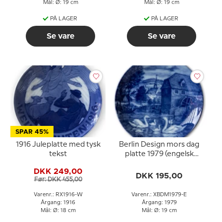
Mål: Ø: 19 cm
Mål: Ø: 19 cm
PÅ LAGER
PÅ LAGER
Se vare
Se vare
SPAR 45%
1916 Juleplatte med tysk
Berlin Design mors dag
tekst
platte 1979 (engelsk
tekst)
DKK 249,00
DKK 195,00
Før: DKK 455,00
Varenr.: RX1916-W
Varenr.: XBDM1979-E
Årgang: 1916
Årgang: 1979
Mål: Ø: 18 cm
Mål: Ø: 19 cm