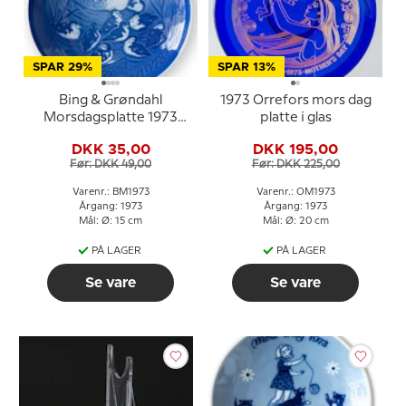
SPAR 29%
SPAR 13%
Bing & Grøndahl
1973 Orrefors mors dag
Morsdagsplatte 1973
platte i glas
And med ællinger
DKK 35,00
DKK 195,00
Før: DKK 49,00
Før: DKK 225,00
Varenr.: BM1973
Varenr.: OM1973
Årgang: 1973
Årgang: 1973
Mål: Ø: 15 cm
Mål: Ø: 20 cm
PÅ LAGER
PÅ LAGER
Se vare
Se vare