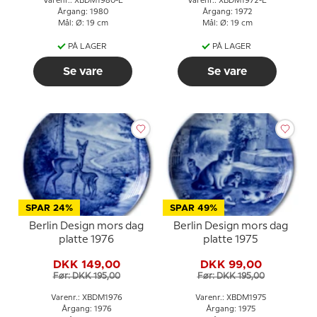
Varenr.: XBDM1980-E
Varenr.: XBDM1972-E
Årgang: 1980
Årgang: 1972
Mål: Ø: 19 cm
Mål: Ø: 19 cm
PÅ LAGER
PÅ LAGER
Se vare
Se vare
SPAR 24%
SPAR 49%
Berlin Design mors dag
Berlin Design mors dag
platte 1976
platte 1975
DKK 149,00
DKK 99,00
Før: DKK 195,00
Før: DKK 195,00
Varenr.: XBDM1976
Varenr.: XBDM1975
Årgang: 1976
Årgang: 1975