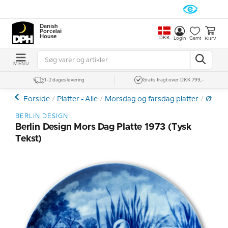
Danish
Porcelain
House
DKK
Kurv
Login
Gemt
MENU
1-2 dages levering
Gratis fragt over DKK 799,-
Forside
Platter - Alle
Morsdag og farsdag platter
Øvrige
BERLIN DESIGN
Berlin Design Mors Dag Platte 1973 (tysk
Tekst)