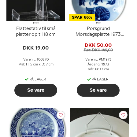
SPAR 66%
Plattestativ til små
Porsgrund
platter op til 18 cm
Morsdagsplatte 1973
med pige og katte
DKK 50,00
DKK 19,00
Før: DKK 149,00
Varenr.: 100270
Varenr.: PM1973
Mål: H: 5 cm x D: 7 cm
Årgang: 1973
Mål: Ø: 13 cm
PÅ LAGER
PÅ LAGER
Se vare
Se vare