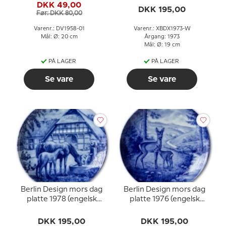
DKK 49,00
DKK 195,00
Før: DKK 80,00
Varenr.: DV1958-01
Varenr.: XBDX1973-W
Mål: Ø: 20 cm
Årgang: 1973
Mål: Ø: 19 cm
PÅ LAGER
PÅ LAGER
Se vare
Se vare
Berlin Design mors dag
Berlin Design mors dag
platte 1978 (engelsk
platte 1976 (engelsk
tekst)
tekst)
DKK 195,00
DKK 195,00