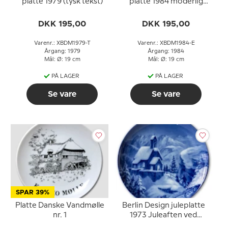
platte 1979 (tysk tekst)
platte 1984 moderlig
omsorg (engelsk tekst)
DKK 195,00
DKK 195,00
Varenr.: XBDM1979-T
Varenr.: XBDM1984-E
Årgang: 1979
Årgang: 1984
Mål: Ø: 19 cm
Mål: Ø: 19 cm
PÅ LAGER
PÅ LAGER
Se vare
Se vare
SPAR 39%
Platte Danske Vandmølle
Berlin Design juleplatte
nr. 1
1973 Juleaften ved
Wendelstein (tysk tekst)