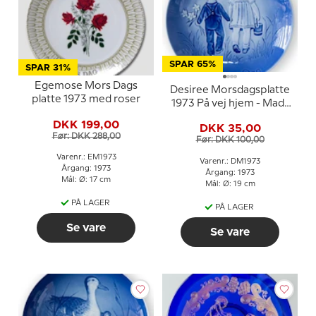
SPAR 65%
SPAR 31%
Egemose Mors Dags
Desiree Morsdagsplatte
platte 1973 med roser
1973 På vej hjem - Mads
Stage
DKK 199,00
DKK 35,00
Før: DKK 288,00
Før: DKK 100,00
Varenr.: EM1973
Varenr.: DM1973
Årgang: 1973
Årgang: 1973
Mål: Ø: 17 cm
Mål: Ø: 19 cm
PÅ LAGER
PÅ LAGER
Se vare
Se vare