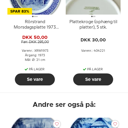
SPAR 83%
Rörstrand
Plattekroge (ophæng til
Morsdagsplatte 1973
platter), 5 stk.
Carl Larsson
DKK 50,00
DKK 30,00
Før: DKK 295,00
Varenr.: XRM1973
Varenr.: 404221
Årgang: 1973
Mål: Ø: 21 cm
PÅ LAGER
PÅ LAGER
Se vare
Se vare
Andre ser også på: