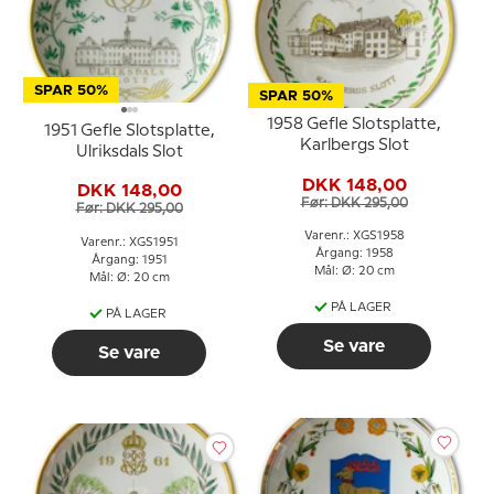
SPAR 50%
SPAR 50%
1958 Gefle Slotsplatte,
1951 Gefle Slotsplatte,
Karlbergs Slot
Ulriksdals Slot
DKK 148,00
DKK 148,00
Før: DKK 295,00
Før: DKK 295,00
Varenr.: XGS1958
Varenr.: XGS1951
Årgang: 1958
Årgang: 1951
Mål: Ø: 20 cm
Mål: Ø: 20 cm
PÅ LAGER
PÅ LAGER
Se vare
Se vare