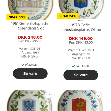
SPAR 24%
SPAR 50%
1961 Gefle Slotsplatte,
1978 Gefle
Rosendahls Slot
Landskabsplatte, Öland
DKK 248,00
DKK 149,00
Før: DKK 495,00
Før: DKK 195,00
Varenr.: XGS1961
Varenr.: XGV1978-O
Årgang: 1961
Årgang: 1978
Mål: Ø: 20 cm
Mål: Ø: 20 cm
PÅ LAGER
PÅ LAGER
Se vare
Se vare