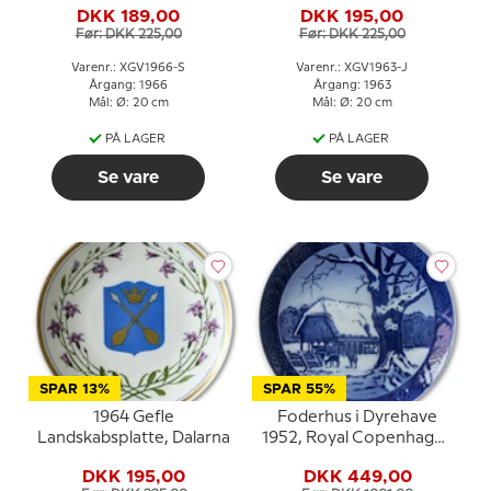
DKK 189,00
DKK 195,00
Før: DKK 225,00
Før: DKK 225,00
Varenr.: XGV1966-S
Varenr.: XGV1963-J
Årgang: 1966
Årgang: 1963
Mål: Ø: 20 cm
Mål: Ø: 20 cm
PÅ LAGER
PÅ LAGER
Se vare
Se vare
SPAR 13%
SPAR 55%
1964 Gefle
Foderhus i Dyrehave
Landskabsplatte, Dalarna
1952, Royal Copenhagen
Juleplatte
DKK 195,00
DKK 449,00