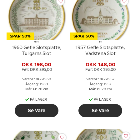
SPAR 50%
SPAR 50%
1960 Gefle Slotsplatte,
1957 Gefle Slotsplatte,
Tullgarns Slot
Vadstena Slot
DKK 198,00
DKK 148,00
Før: DKK 395,00
Før: DKK 295,00
Varenr.: XGS1960
Varenr.: XGS1957
Årgang: 1960
Årgang: 1957
Mål: Ø: 20 cm
Mål: Ø: 20 cm
PÅ LAGER
PÅ LAGER
Se vare
Se vare