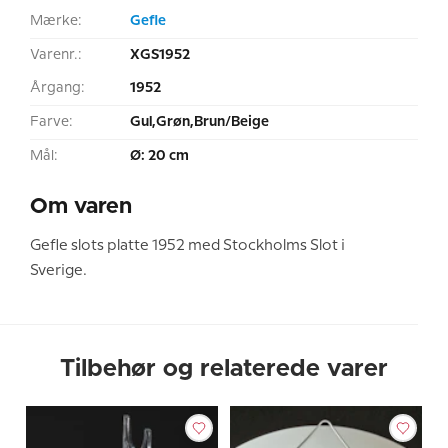
Mærke:
Gefle
Varenr.:
XGS1952
Årgang:
1952
Farve:
Gul,Grøn,Brun/Beige
Mål:
Ø: 20 cm
Om varen
Gefle slots platte 1952 med Stockholms Slot i
Sverige.
Tilbehør og relaterede varer