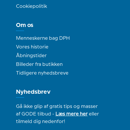
Cookiepolitik
Om os
Menneskerne bag DPH
Vores historie
Åbningstider
Billeder fra butikken
Tidligere nyhedsbreve
Nyhedsbrev
Gå ikke glip af gratis tips og masser
af GODE tilbud -
Læs mere her
eller
tilmeld dig nedenfor!