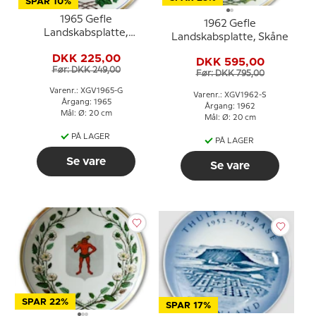
SPAR 10%
1965 Gefle
1962 Gefle
Landskabsplatte,
Landskabsplatte, Skåne
Gotland
DKK 225,00
DKK 595,00
Før: DKK 249,00
Før: DKK 795,00
Varenr.: XGV1965-G
Varenr.: XGV1962-S
Årgang: 1965
Årgang: 1962
Mål: Ø: 20 cm
Mål: Ø: 20 cm
PÅ LAGER
PÅ LAGER
Se vare
Se vare
SPAR 22%
SPAR 17%