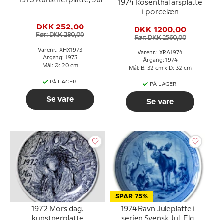
1973 Kunstnerplatte, Jul
1974 Rosenthal årsplatte
i porcelæn
DKK 252,00
DKK 1200,00
Før: DKK 280,00
Før: DKK 2560,00
Varenr.: XHX1973
Varenr.: XRA1974
Årgang: 1973
Årgang: 1974
Mål: Ø: 20 cm
Mål: B: 32 cm x D: 32 cm
PÅ LAGER
PÅ LAGER
Se vare
Se vare
SPAR 75%
1972 Mors dag,
1974 Ravn Juleplatte i
kunstnerplatte
serien Svensk Jul, Elg