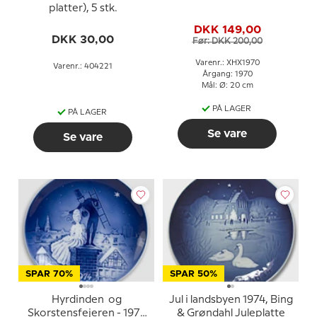
platter), 5 stk.
DKK 149,00
DKK 30,00
Før: DKK 200,00
Varenr.: XHX1970
Varenr.: 404221
Årgang: 1970
Mål: Ø: 20 cm
PÅ LAGER
PÅ LAGER
Se vare
Se vare
SPAR 70%
SPAR 50%
Hyrdinden og
Jul i landsbyen 1974, Bing
Skorstensfejeren - 1974
& Grøndahl Juleplatte