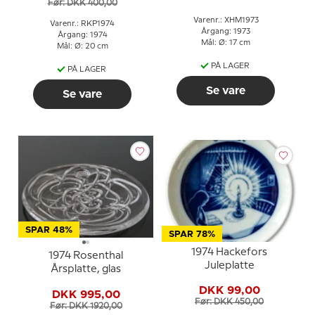
Før: DKK 400,00
Varenr.: XHM1973
Varenr.: RKP1974
Årgang: 1973
Årgang: 1974
Mål: Ø: 17 cm
Mål: Ø: 20 cm
PÅ LAGER
PÅ LAGER
Se vare
Se vare
SPAR 48%
SPAR 78%
1974 Hackefors
1974 Rosenthal
Juleplatte
Årsplatte, glas
DKK 99,00
DKK 995,00
Før: DKK 450,00
Før: DKK 1920,00