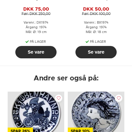
Desiree H. C. Andersen
DKK 75,00
DKK 50,00
Juleplatte
Før: DKK 250,00
Før: DKK 100,00
Varenr.: DX1974
Varenr.: BX1974
Årgang: 1974
Årgang: 1974
Mål: Ø: 19 cm
Mål: Ø: 18 cm
PÅ LAGER
PÅ LAGER
Se vare
Se vare
Andre ser også på:
SPAR 26%
SPAR 10%