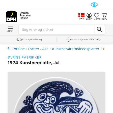
Danish
Porcelain
House
DKK
Kurv
Login
Gemt
MENU
1-2 dages levering
Gratis fragt over DKK 799,-
Forside
Platter - Alle
Kunstner/års/månedsplatter
Famou
ØVRIGE FABRIKKER
1974 Kunstnerplatte, Jul