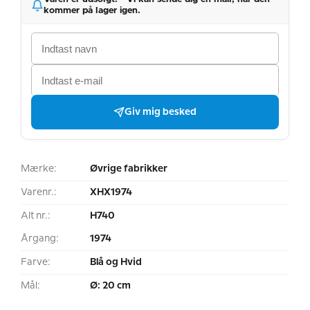
kommer på lager igen.
Giv mig besked
Mærke:
Øvrige fabrikker
Varenr.:
XHX1974
Alt nr.:
H740
Årgang:
1974
Farve:
Blå og Hvid
Mål:
Ø: 20 cm