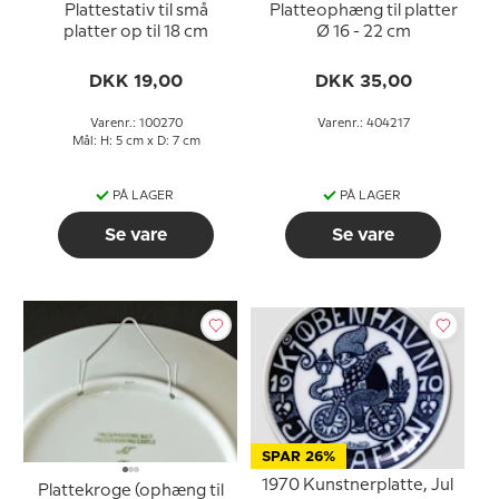
Plattestativ til små
Platteophæng til platter
platter op til 18 cm
Ø 16 - 22 cm
DKK 19,00
DKK 35,00
Varenr.: 100270
Varenr.: 404217
Mål: H: 5 cm x D: 7 cm
PÅ LAGER
PÅ LAGER
Se vare
Se vare
SPAR 26%
1970 Kunstnerplatte, Jul
Plattekroge (ophæng til