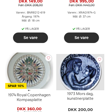
DKK 149,00
DKK 995,00
Før: DKK 208,00
Før: DKK 1440,00
Varenr.: BNR8212-619
Varenr.: XRAG1974-G
Årgang: 1974
Mål: Ø: 37 cm
Mål: Ø: 18 cm
PÅ LAGER
PÅ LAGER
Se vare
Se vare
SPAR 10%
1973 Mors dag,
1974 Royal Copenhagen
kunstnerplatte
Kompasplatte
DKK 360,00
DKK 200,00