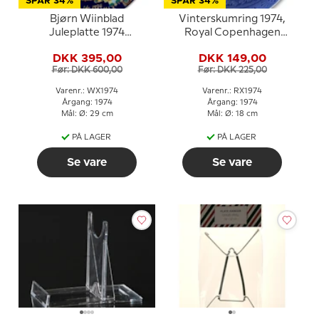
SPAR 34%
SPAR 34%
Bjørn Wiinblad
Vinterskumring 1974,
Juleplatte 1974
Royal Copenhagen
"Balthasar"
Juleplatte
DKK 395,00
DKK 149,00
Før: DKK 600,00
Før: DKK 225,00
Varenr.: WX1974
Varenr.: RX1974
Årgang: 1974
Årgang: 1974
Mål: Ø: 29 cm
Mål: Ø: 18 cm
PÅ LAGER
PÅ LAGER
Se vare
Se vare