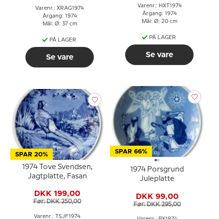
Varenr.: HXT1974
Varenr.: XRAG1974
Årgang: 1974
Årgang: 1974
Mål: Ø: 20 cm
Mål: Ø: 37 cm
PÅ LAGER
PÅ LAGER
Se vare
Se vare
SPAR 66%
SPAR 20%
1974 Tove Svendsen,
1974 Porsgrund
Jagtplatte, Fasan
Juleplatte
DKK 199,00
DKK 99,00
Før: DKK 250,00
Før: DKK 295,00
Varenr.: TSJF1974