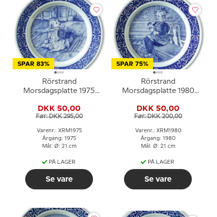
SPAR 83%
SPAR 75%
Rörstrand
Rörstrand
Morsdagsplatte 1975
Morsdagsplatte 1980
Pontus på gulvet Carl
Carl Larsson
DKK 50,00
DKK 50,00
Larsson
Før: DKK 295,00
Før: DKK 200,00
Varenr.: XRM1975
Varenr.: XRM1980
Årgang: 1975
Årgang: 1980
Mål: Ø: 21 cm
Mål: Ø: 21 cm
PÅ LAGER
PÅ LAGER
Se vare
Se vare