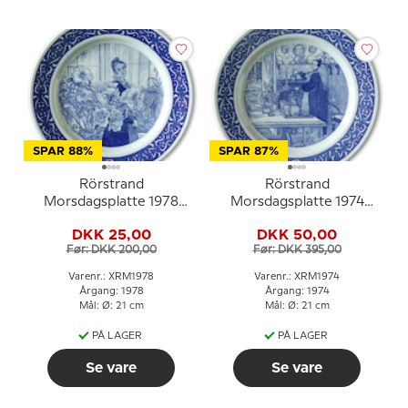
SPAR 88%
SPAR 87%
Rörstrand
Rörstrand
Morsdagsplatte 1978
Morsdagsplatte 1974
Carl Larsson
Carl Larsson
DKK 25,00
DKK 50,00
Før: DKK 200,00
Før: DKK 395,00
Varenr.: XRM1978
Varenr.: XRM1974
Årgang: 1978
Årgang: 1974
Mål: Ø: 21 cm
Mål: Ø: 21 cm
PÅ LAGER
PÅ LAGER
Se vare
Se vare