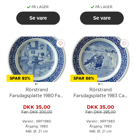
PÅ LAGER
PÅ LAGER
Se vare
Se vare
SPAR 83%
SPAR 88%
Rörstrand
Rörstrand
Farsdagsplatte 1980 Fars
Farsdagsplatte 1983 Carl
Dag tallerken
Larsson motiv
DKK 35,00
DKK 35,00
Før: DKK 200,00
Før: DKK 295,00
Varenr.: XRF1980
Varenr.: XRF1983
Årgang: 1980
Årgang: 1983
Mål: Ø: 21 cm
Mål: Ø: 21 cm