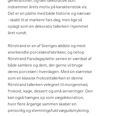
generationer, og den dekorative bort
indrammer årets motiv på karakteristisk vis.
Det er en platte med både historie og nærvær
- skabt til at markere fars dag, men lige så
oplagt som en dekorativ tallerken i hjemmet
året rundt.
Rörstrand er en af Sveriges ældste og mest
anerkendte porcelænsfabrikker, og netop
Rörstrand Farsdagsplatte-serien er værdsat af
både samlere og dem, der gerne vil bruge
deres porcelæn i hverdagen. Med sin størrelse
som en klassisk frokosttallerken er denne
Rörstrand tallerken velegnet til morgenmad,
frokost, kage, dessert og små serveringer. Den
kan også hænges op som vægdekoration,
hvor flere årgange sammen skaber en
personlig og stemningsfuld vægudsmykning.