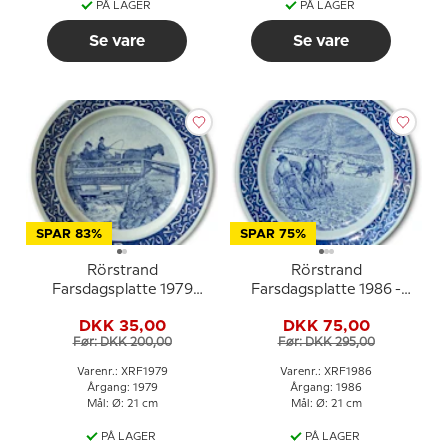
PÅ LAGER
PÅ LAGER
Se vare
Se vare
SPAR 83%
SPAR 75%
Rörstrand
Rörstrand
Farsdagsplatte 1979
Farsdagsplatte 1986 -
Broen Carl Larsson
Carl Larsson motiv
DKK 35,00
DKK 75,00
Før: DKK 200,00
Før: DKK 295,00
Varenr.: XRF1979
Varenr.: XRF1986
Årgang: 1979
Årgang: 1986
Mål: Ø: 21 cm
Mål: Ø: 21 cm
PÅ LAGER
PÅ LAGER