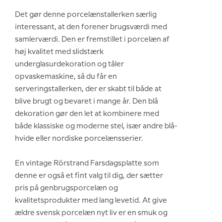
Det gør denne porcelænstallerken særlig
interessant, at den forener brugsværdi med
samlerværdi. Den er fremstillet i porcelæn af
høj kvalitet med slidstærk
underglasurdekoration og tåler
opvaskemaskine, så du får en
serveringstallerken, der er skabt til både at
blive brugt og bevaret i mange år. Den blå
dekoration gør den let at kombinere med
både klassiske og moderne stel, især andre blå-
hvide eller nordiske porcelænsserier.
En vintage Rörstrand Farsdagsplatte som
denne er også et fint valg til dig, der sætter
pris på genbrugsporcelæn og
kvalitetsprodukter med lang levetid. At give
ældre svensk porcelæn nyt liv er en smuk og