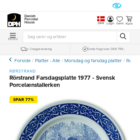
Danish
Porcelain
House
DKK
Kurv
Login
Gemt
MENU
1-2 dages levering
Gratis fragt over DKK 799,-
Forside
Platter - Alle
Morsdag og farsdag platter
Rørstr
RØRSTRAND
Rörstrand Farsdagsplatte 1977 - Svensk
Porcelænstallerken
SPAR 77%