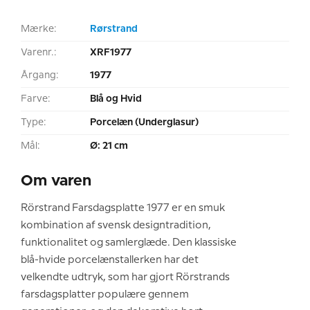
Mærke:
Rørstrand
Varenr.:
XRF1977
Årgang:
1977
Farve:
Blå og Hvid
Type:
Porcelæn (Underglasur)
Mål:
Ø: 21 cm
Om varen
Rörstrand Farsdagsplatte 1977 er en smuk
kombination af svensk designtradition,
funktionalitet og samlerglæde. Den klassiske
blå-hvide porcelænstallerken har det
velkendte udtryk, som har gjort Rörstrands
farsdagsplatter populære gennem