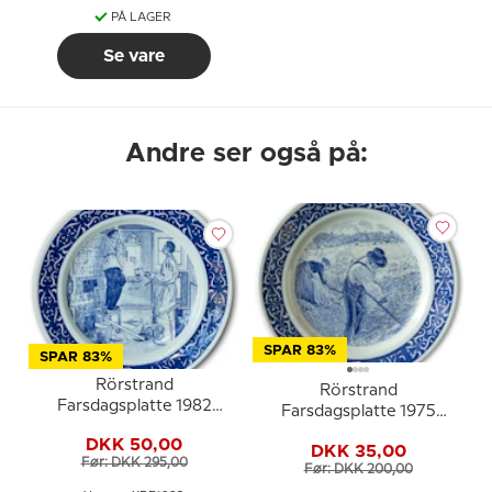
PÅ LAGER
Se vare
Andre ser også på:
SPAR 83%
SPAR 83%
Rörstrand
Rörstrand
Farsdagsplatte 1982
Farsdagsplatte 1975
porcelænstallerken 21
porcelænstallerken 21
DKK 50,00
cm
DKK 35,00
cm
Før: DKK 295,00
Før: DKK 200,00