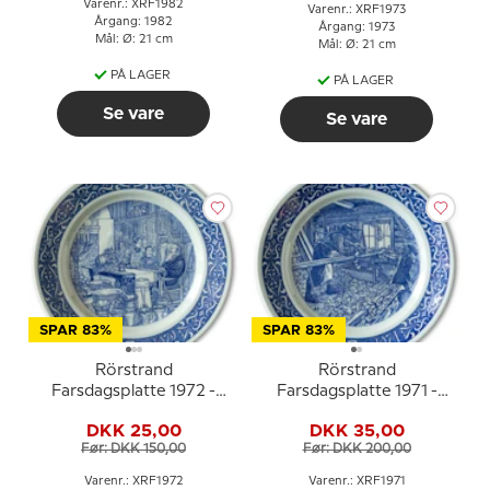
Varenr.: XRF1982
Varenr.: XRF1973
Årgang: 1982
Årgang: 1973
Mål: Ø: 21 cm
Mål: Ø: 21 cm
PÅ LAGER
PÅ LAGER
Se vare
Se vare
SPAR 83%
SPAR 83%
Rörstrand
Rörstrand
Farsdagsplatte 1972 -
Farsdagsplatte 1971 -
svensk
svensk
DKK 25,00
DKK 35,00
porcelænstallerken
porcelænstallerken
Før: DKK 150,00
Før: DKK 200,00
Varenr.: XRF1972
Varenr.: XRF1971