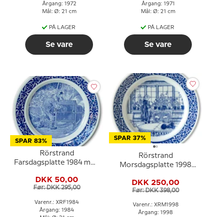
Årgang: 1972
Årgang: 1971
Mål: Ø: 21 cm
Mål: Ø: 21 cm
PÅ LAGER
PÅ LAGER
Se vare
Se vare
SPAR 37%
SPAR 83%
Rörstrand
Rörstrand
Farsdagsplatte 1984 med
Morsdagsplatte 1998
Carl Larsson motiv
Carl Larsson
DKK 50,00
DKK 250,00
Før: DKK 295,00
Før: DKK 398,00
Varenr.: XRF1984
Varenr.: XRM1998
Årgang: 1984
Årgang: 1998