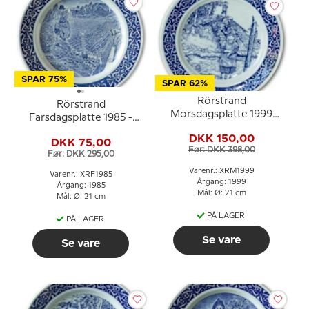
SPAR 75%
SPAR 62%
Rörstrand
Rörstrand
Morsdagsplatte 1999
Farsdagsplatte 1985 -
Carl Larsson
motiv efter Carl Larsson
DKK 150,00
DKK 75,00
Før: DKK 398,00
Før: DKK 295,00
Varenr.: XRM1999
Varenr.: XRF1985
Årgang: 1999
Årgang: 1985
Mål: Ø: 21 cm
Mål: Ø: 21 cm
PÅ LAGER
PÅ LAGER
Se vare
Se vare