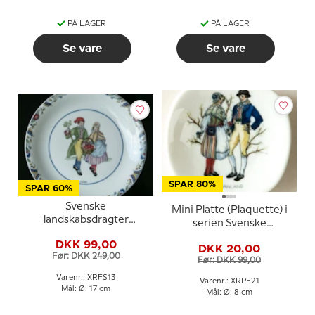
PÅ LAGER
PÅ LAGER
Se vare
Se vare
SPAR 80%
SPAR 60%
Svenske
Mini Platte (Plaquette) i
landskabsdragter
serien Svenske
sidetallerken nr. 13 Närke
landskabsdragter nr. 21
DKK 99,00
DKK 20,00
Ångermanland
Før: DKK 249,00
Før: DKK 99,00
Varenr.: XRFS13
Varenr.: XRPF21
Mål: Ø: 17 cm
Mål: Ø: 8 cm