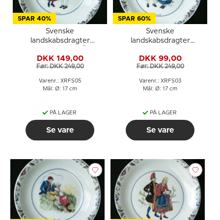
SPAR 40%
SPAR 60%
Svenske
Svenske
landskabsdragter
landskabsdragter
sidetallerken nr. 5 Öland
sidetallerken nr. 3
DKK 149,00
DKK 99,00
Dalsland
Før: DKK 249,00
Før: DKK 249,00
Varenr.: XRFS05
Varenr.: XRFS03
Mål: Ø: 17 cm
Mål: Ø: 17 cm
PÅ LAGER
PÅ LAGER
Se vare
Se vare