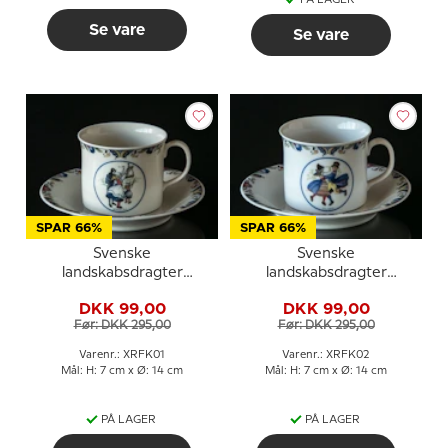
PÅ LAGER
Se vare
Se vare
SPAR 66%
SPAR 66%
Svenske
Svenske
landskabsdragter
landskabsdragter
kaffekop nr. 1 Bohuslän
kaffekop nr. 2 Dalarna
DKK 99,00
DKK 99,00
Før: DKK 295,00
Før: DKK 295,00
Varenr.: XRFK01
Varenr.: XRFK02
Mål: H: 7 cm x Ø: 14 cm
Mål: H: 7 cm x Ø: 14 cm
PÅ LAGER
PÅ LAGER