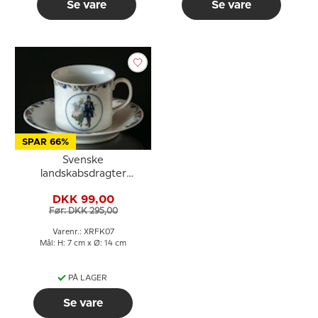
Se vare
Se vare
SPAR 66%
Svenske
landskabsdragter
kaffekop nr. 7 Halland
DKK 99,00
Før: DKK 295,00
Varenr.: XRFK07
Mål: H: 7 cm x Ø: 14 cm
PÅ LAGER
Se vare