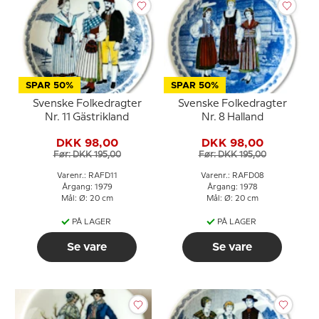
SPAR 50%
SPAR 50%
Svenske Folkedragter
Svenske Folkedragter
Nr. 11 Gästrikland
Nr. 8 Halland
DKK 98,00
DKK 98,00
Før: DKK 195,00
Før: DKK 195,00
Varenr.: RAFD11
Varenr.: RAFD08
Årgang: 1979
Årgang: 1978
Mål: Ø: 20 cm
Mål: Ø: 20 cm
PÅ LAGER
PÅ LAGER
Se vare
Se vare