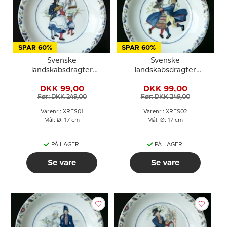
SPAR 60%
SPAR 60%
Svenske
Svenske
landskabsdragter
landskabsdragter
sidetallerken nr. 1
sidetallerken nr. 2
DKK 99,00
DKK 99,00
Bohuslän
Dalarna
Før: DKK 249,00
Før: DKK 249,00
Varenr.: XRFS01
Varenr.: XRFS02
Mål: Ø: 17 cm
Mål: Ø: 17 cm
PÅ LAGER
PÅ LAGER
Se vare
Se vare