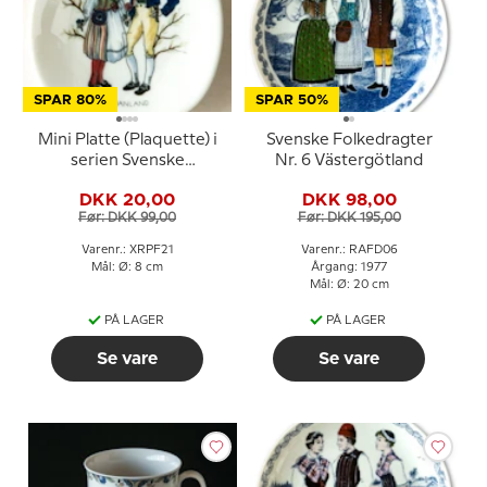
SPAR 80%
SPAR 50%
Mini Platte (Plaquette) i
Svenske Folkedragter
serien Svenske
Nr. 6 Västergötland
landskabsdragter nr. 21
DKK 20,00
DKK 98,00
Ångermanland
Før: DKK 99,00
Før: DKK 195,00
Varenr.: XRPF21
Varenr.: RAFD06
Mål: Ø: 8 cm
Årgang: 1977
Mål: Ø: 20 cm
PÅ LAGER
PÅ LAGER
Se vare
Se vare