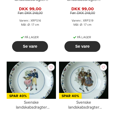
sidetallerken nr. 16
sidetallerken nr. 19
DKK 99,00
DKK 99,00
Uppland
Västmanland
Før: DKK 249,00
Før: DKK 249,00
Varenr.: XRFS16
Varenr.: XRFS19
Mål: Ø: 17 cm
Mål: Ø: 17 cm
PÅ LAGER
PÅ LAGER
Se vare
Se vare
SPAR 40%
SPAR 40%
Svenske
Svenske
landskabsdragter
landskabsdragter
sidetallerken nr. 6
sidetallerken nr. 17