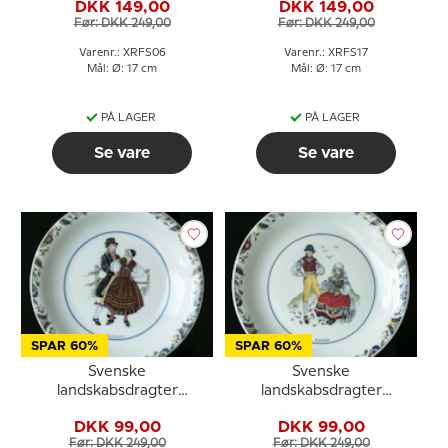
DKK 149,00
DKK 149,00
Gästrikland
Jämtland
Før: DKK 249,00
Før: DKK 249,00
Varenr.: XRFS06
Varenr.: XRFS17
Mål: Ø: 17 cm
Mål: Ø: 17 cm
PÅ LAGER
PÅ LAGER
Se vare
Se vare
SPAR 60%
SPAR 60%
Svenske
Svenske
landskabsdragter
landskabsdragter
sidetallerken nr. 8
sidetallerken nr. 23
DKK 99,00
DKK 99,00
Härjedalen
Blekinge
Før: DKK 249,00
Før: DKK 249,00