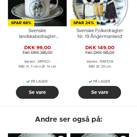
SPAR 66%
SPAR 24%
Svenske
Svenske Folkedragter
landskabsdragter
Nr. 19 Ångermanland
kaffekop nr. 21
DKK 99,00
DKK 149,00
Ångermanland
Før: DKK 295,00
Før: DKK 195,00
Varenr.: XRFK21
Varenr.: RAFD19
Mål: H: 7 cm x Ø: 14 cm
Mål: Ø: 20 cm
PÅ LAGER
PÅ LAGER
Se vare
Se vare
Andre ser også på: