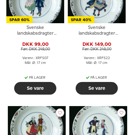
SPAR 60%
SPAR 40%
Svenske
Svenske
landskabsdragter
landskabsdragter
sidetallerken nr. 7
sidetallerken nr. 22
DKK 99,00
DKK 149,00
Halland
Småland
Før: DKK 249,00
Før: DKK 249,00
Varenr.: XRFS07
Varenr.: XRFS22
Mål: Ø: 17 cm
Mål: Ø: 17 cm
PÅ LAGER
PÅ LAGER
Se vare
Se vare