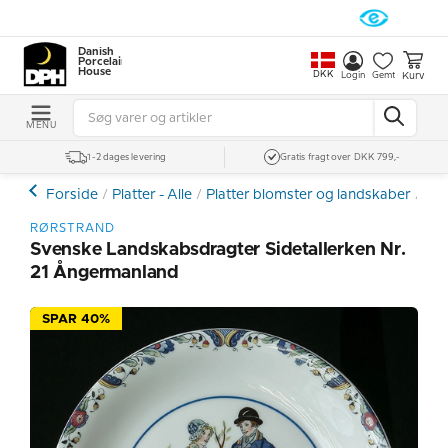
Danish
Porcelain
House
DKK
Kurv
Login
Gemt
MENU
1-2 dages levering
Gratis fragt over DKK 799,-
Forside
Platter - Alle
Platter blomster og landskaber
Rør
RØRSTRAND
Svenske Landskabsdragter Sidetallerken Nr.
21 Ångermanland
SPAR 40%