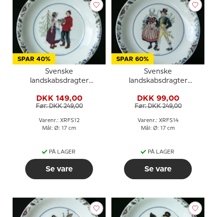
SPAR 40%
SPAR 60%
Svenske
Svenske
landskabsdragter
landskabsdragter
sidetallerken nr. 12
sidetallerken nr. 14 Skåne
DKK 149,00
DKK 99,00
Norrbotten
Før: DKK 249,00
Før: DKK 249,00
Varenr.: XRFS12
Varenr.: XRFS14
Mål: Ø: 17 cm
Mål: Ø: 17 cm
PÅ LAGER
PÅ LAGER
Se vare
Se vare