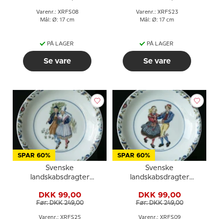
Varenr.: XRFS08
Varenr.: XRFS23
Mål: Ø: 17 cm
Mål: Ø: 17 cm
PÅ LAGER
PÅ LAGER
Se vare
Se vare
SPAR 60%
SPAR 60%
Svenske
Svenske
landskabsdragter
landskabsdragter
sidetallerken nr. 25
sidetallerken nr. 9
DKK 99,00
DKK 99,00
Östergötland
Hälsingland
Før: DKK 249,00
Før: DKK 249,00
Varenr.: XRFS25
Varenr.: XRFS09