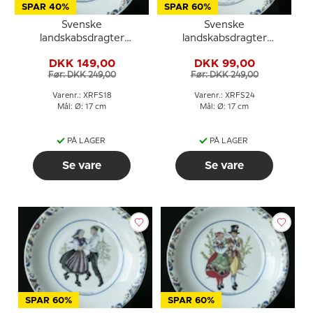
SPAR 40%
SPAR 60%
Svenske
Svenske
landskabsdragter
landskabsdragter
sidetallerken nr. 18
sidetallerken nr. 24
DKK 149,00
DKK 99,00
Värmland
Västergötland
Før: DKK 249,00
Før: DKK 249,00
Varenr.: XRFS18
Varenr.: XRFS24
Mål: Ø: 17 cm
Mål: Ø: 17 cm
PÅ LAGER
PÅ LAGER
Se vare
Se vare
SPAR 60%
SPAR 60%