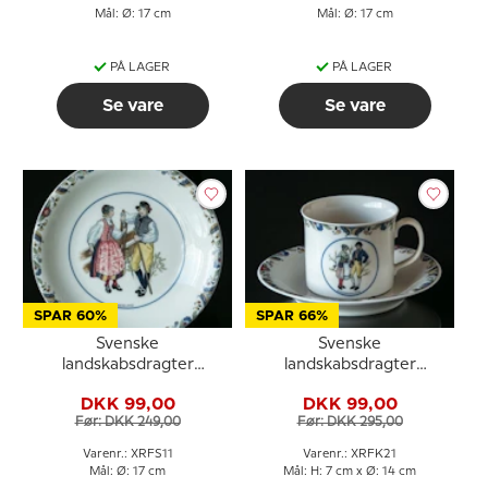
Mål: Ø: 17 cm
Mål: Ø: 17 cm
PÅ LAGER
PÅ LAGER
Se vare
Se vare
SPAR 60%
SPAR 66%
Svenske
Svenske
landskabsdragter
landskabsdragter
sidetallerken nr. 11
kaffekop nr. 21
DKK 99,00
DKK 99,00
Medelpad
Ångermanland
Før: DKK 249,00
Før: DKK 295,00
Varenr.: XRFS11
Varenr.: XRFK21
Mål: Ø: 17 cm
Mål: H: 7 cm x Ø: 14 cm