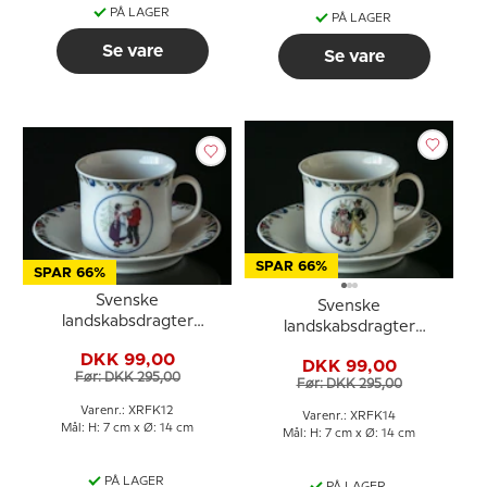
PÅ LAGER
PÅ LAGER
Se vare
Se vare
SPAR 66%
SPAR 66%
Svenske
Svenske
landskabsdragter
landskabsdragter
kaffekop nr. 12
kaffekop nr. 14 Skåne
DKK 99,00
Norrbotten
DKK 99,00
Før: DKK 295,00
Før: DKK 295,00
Varenr.: XRFK12
Varenr.: XRFK14
Mål: H: 7 cm x Ø: 14 cm
Mål: H: 7 cm x Ø: 14 cm
PÅ LAGER