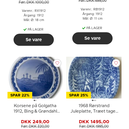
Før: DKK 699,00
Før: DKK 1000,00
Varenr.: RB1912
Varenr.: RX1912
Årgang: 1912
Årgang: 1912
Mål: Ø: 11 cm
Mål: Ø: 18 cm
PÅ LAGER
PÅ LAGER
Se vare
Se vare
SPAR 22%
SPAR 25%
Korsene på Golgatha
1968 Rørstrand
1912, Bing & Grøndahl
Juleplatte, Træet tages
Påskeplatte
hjem
DKK 249,00
DKK 1495,00
Før: DKK 320,00
Før: DKK 1995,00