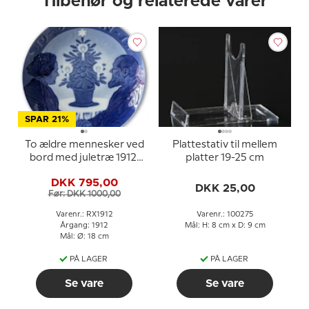
Tilbehør og relaterede varer
SPAR 21%
To ældre mennesker ved
Plattestativ til mellem
bord med juletræ 1912,
platter 19-25 cm
Royal Copenhagen
DKK 795,00
Juleplatte
DKK 25,00
Før: DKK 1000,00
Varenr.: RX1912
Varenr.: 100275
Årgang: 1912
Mål: H: 8 cm x D: 9 cm
Mål: Ø: 18 cm
PÅ LAGER
PÅ LAGER
Se vare
Se vare