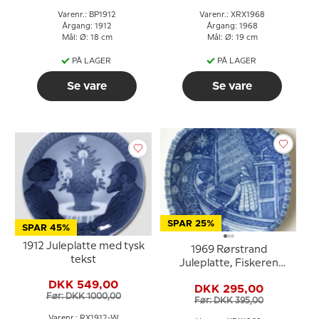
Varenr.: BP1912
Varenr.: XRX1968
Årgang: 1912
Årgang: 1968
Mål: Ø: 18 cm
Mål: Ø: 19 cm
PÅ LAGER
PÅ LAGER
Se vare
Se vare
SPAR 25%
SPAR 45%
1912 Juleplatte med tysk
1969 Rørstrand
tekst
Juleplatte, Fiskeren
sejler hjem
DKK 549,00
DKK 295,00
Før: DKK 1000,00
Før: DKK 395,00
Varenr.: RX1912-W