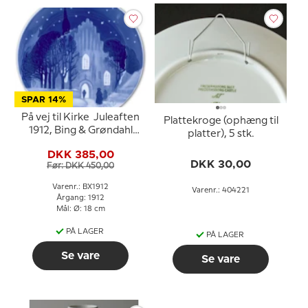
SPAR 14%
På vej til Kirke Juleaften
Plattekroge (ophæng til
1912, Bing & Grøndahl
platter), 5 stk.
Juleplatte
DKK 385,00
DKK 30,00
Før: DKK 450,00
Varenr.: BX1912
Varenr.: 404221
Årgang: 1912
Mål: Ø: 18 cm
PÅ LAGER
PÅ LAGER
Se vare
Se vare