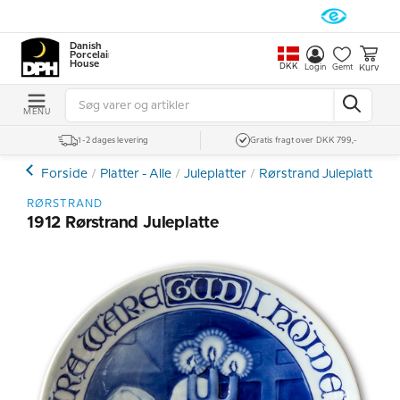
Danish
Porcelain
House
DKK
Kurv
Login
Gemt
MENU
1-2 dages levering
Gratis fragt over DKK 799,-
Forside
Platter - Alle
Juleplatter
Rørstrand Juleplatter
RØRSTRAND
1912 Rørstrand Juleplatte