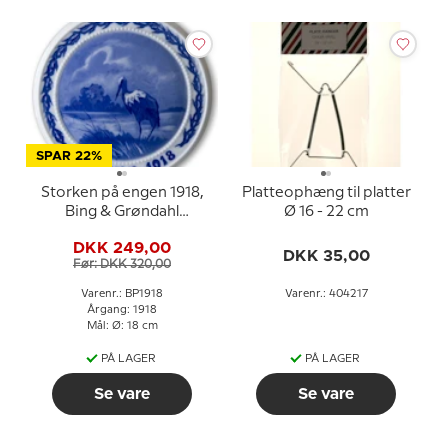
SPAR 22%
Storken på engen 1918,
Platteophæng til platter
Bing & Grøndahl
Ø 16 - 22 cm
Påskeplatte
DKK 249,00
DKK 35,00
Før: DKK 320,00
Varenr.: BP1918
Varenr.: 404217
Årgang: 1918
Mål: Ø: 18 cm
PÅ LAGER
PÅ LAGER
Se vare
Se vare