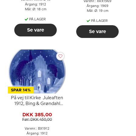
Varenr.: XRX1969
Årgang: 1912
Årgang: 1969
Mål: Ø: 18 cm
Mål: Ø: 19 cm
PÅ LAGER
PÅ LAGER
Se vare
Se vare
SPAR 14%
På vej til Kirke Juleaften
1912, Bing & Grøndahl
Juleplatte
DKK 385,00
Før: DKK 450,00
Varenr.: BX1912
Årgang: 1912