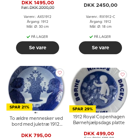
DKK 1495,00
DKK 2450,00
Før: DKK 2000,00
Varenr.: AXS1912
Varenr.: RX1912-C
Årgang: 1912
Årgang: 1912
Mål: Ø: 30 cm
Mål: Ø: 18 cm
PÅ LAGER
PÅ LAGER
Se vare
Se vare
SPAR 21%
SPAR 29%
1912 Royal Copenhagen
To ældre mennesker ved
Børnehjælpsdags platte
bord med juletræ 1912,
Royal Copenhagen
DKK 499,00
DKK 795,00
Juleplatte