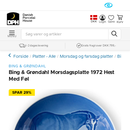
Danish
Porcelain
House
DKK
Kurv
Login
Gemt
MENU
1-2 dages levering
Gratis fragt over DKK 799,-
Forside
Platter - Alle
Morsdag og farsdag platter
Bing &
BING & GRØNDAHL
Bing & Grøndahl Morsdagsplatte 1972 Hest
Med Føl
SPAR 29%