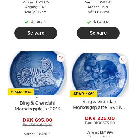
Varenr.: BM1976
Varenr.: BM1970
Årgang: 1976
Årgang: 1970
Mål: Ø: 15 cm
Mål: Ø: 15 cm
PÅ LAGER
PÅ LAGER
Se vare
Se vare
SPAR 18%
SPAR 40%
Bing & Grøndahl
Bing & Grøndahl
Morsdagsplatte 1994 Kat
Morsdagsplatte 2013
med killinger
Zebra med føl
DKK 225,00
DKK 695,00
Før: DKK 375,00
Før: DKK 849,00
Varenr.: BM1994
Varenr.: BM2013