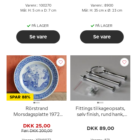
Varenr.: 100270
Varenr.: 8900
Mål: H: 5 cm x D: 7 cm
Mål: H: 35 cm x Ø: 23 cm
PÅ LAGER
PÅ LAGER
Se vare
Se vare
SPAR 88%
Rörstrand
Fittings til kageopsats,
Morsdagsplatte 1972
sølv finish, rund hank,
Carl Larsson De sidder
buet rør, 2-3 lag
DKK 25,00
der og bæller ærter
DKK 89,00
Før: DKK 200,00