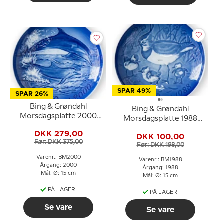
SPAR 49%
SPAR 26%
Bing & Grøndahl
Bing & Grøndahl
Morsdagsplatte 2000
Morsdagsplatte 1988
Delfin med unge
Vibe med unger
DKK 279,00
DKK 100,00
Før: DKK 375,00
Før: DKK 198,00
Varenr.: BM2000
Varenr.: BM1988
Årgang: 2000
Årgang: 1988
Mål: Ø: 15 cm
Mål: Ø: 15 cm
PÅ LAGER
PÅ LAGER
Se vare
Se vare