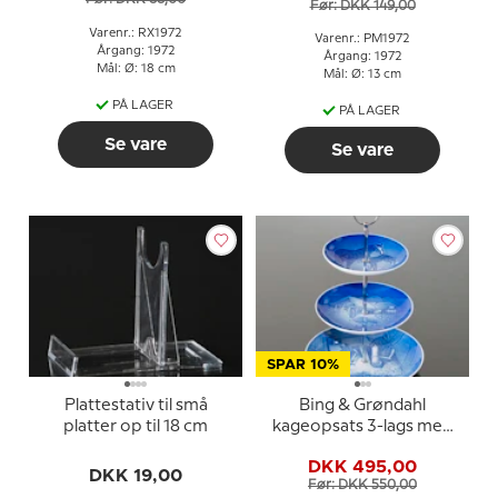
Før: DKK 149,00
Varenr.: RX1972
Varenr.: PM1972
Årgang: 1972
Årgang: 1972
Mål: Ø: 18 cm
Mål: Ø: 13 cm
PÅ LAGER
PÅ LAGER
Se vare
Se vare
SPAR 10%
Plattestativ til små
Bing & Grøndahl
platter op til 18 cm
kageopsats 3-lags med
hestemotiv
DKK 495,00
DKK 19,00
Før: DKK 550,00