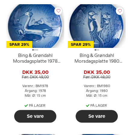
SPAR 29%
SPAR 29%
Bing & Grøndahl
Bing & Grøndahl
Morsdagsplatte 1978
Morsdagsplatte 1980
Lappedykker med unger
Flagspætte med unger
DKK 35,00
DKK 35,00
Før: DKK 49,00
Før: DKK 49,00
Varenr.: BM1978
Varenr.: BM1980
Årgang: 1978
Årgang: 1980
Mål: Ø: 15 cm
Mål: Ø: 15 cm
PÅ LAGER
PÅ LAGER
Se vare
Se vare