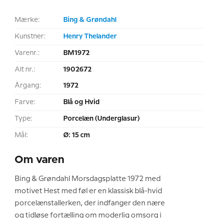
Mærke:
Bing & Grøndahl
Kunstner:
Henry Thelander
Varenr.:
BM1972
Alt nr.:
1902672
Årgang:
1972
Farve:
Blå og Hvid
Type:
Porcelæn (Underglasur)
Mål:
Ø: 15 cm
Om varen
Bing & Grøndahl Morsdagsplatte 1972 med
motivet Hest med føl er en klassisk blå-hvid
porcelænstallerken, der indfanger den nære
og tidløse fortælling om moderlig omsorg i