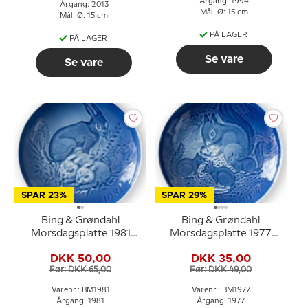
Årgang: 1994
Årgang: 2013
Mål: Ø: 15 cm
Mål: Ø: 15 cm
PÅ LAGER
PÅ LAGER
Se vare
Se vare
SPAR 23%
SPAR 29%
Bing & Grøndahl
Bing & Grøndahl
Morsdagsplatte 1981
Morsdagsplatte 1977
Hare med killinger
Egern med unger
DKK 50,00
DKK 35,00
Før: DKK 65,00
Før: DKK 49,00
Varenr.: BM1981
Varenr.: BM1977
Årgang: 1981
Årgang: 1977