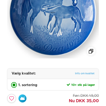
Vælg kvalitet:
Info om kvalitet
1. sortering
10+ stk på lager
Før:
DKK
49,00
Nu
DKK
35,00