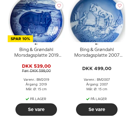
SPAR 10%
Bing & Grøndahl
Bing & Grøndahl
Morsdagsplatte 2019
Morsdagsplatte 2007
Flodhest med unge
Polarulv med unger
DKK 539,00
DKK 499,00
Før: DKK 599,00
Varenr.: BM2019
Varenr.: BM2007
Årgang: 2019
Årgang: 2007
Mål: Ø: 15 cm
Mål: Ø: 15 cm
PÅ LAGER
PÅ LAGER
Se vare
Se vare