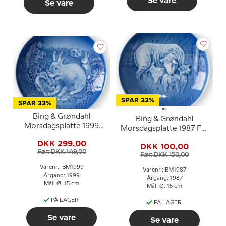
Se vare
Se vare
SPAR 33%
SPAR 33%
Bing & Grøndahl
Bing & Grøndahl
Morsdagsplatte 1999
Morsdagsplatte 1987 Får
Kanin med unger
med lam
DKK 299,00
DKK 100,00
Før: DKK 449,00
Før: DKK 150,00
Varenr.: BM1999
Varenr.: BM1987
Årgang: 1999
Årgang: 1987
Mål: Ø: 15 cm
Mål: Ø: 15 cm
PÅ LAGER
PÅ LAGER
Se vare
Se vare