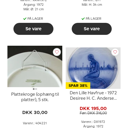
Varenr.: XRM1972
Varenr.: 871
Årgang: 1972
Mål: H: 34 cm
Mål: Ø: 21 cm
PÅ LAGER
PÅ LAGER
Se vare
Se vare
SPAR 38%
Den Lille Havfrue - 1972
Plattekroge (ophæng til
Desiree H. C. Andersen
platter), 5 stk.
Juleplatte
DKK 195,00
DKK 30,00
Før: DKK 316,00
Varenr.: DX1972
Varenr.: 404221
Årgang: 1972