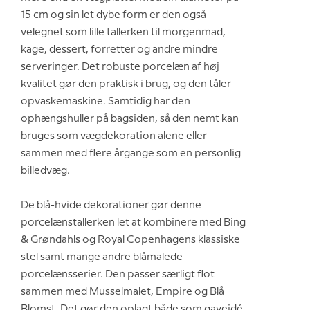
15 cm og sin let dybe form er den også
velegnet som lille tallerken til morgenmad,
kage, dessert, forretter og andre mindre
serveringer. Det robuste porcelæn af høj
kvalitet gør den praktisk i brug, og den tåler
opvaskemaskine. Samtidig har den
ophængshuller på bagsiden, så den nemt kan
bruges som vægdekoration alene eller
sammen med flere årgange som en personlig
billedvæg.
De blå-hvide dekorationer gør denne
porcelænstallerken let at kombinere med Bing
& Grøndahls og Royal Copenhagens klassiske
stel samt mange andre blåmalede
porcelænsserier. Den passer særligt flot
sammen med Musselmalet, Empire og Blå
Blomst. Det gør den oplagt både som gaveidé