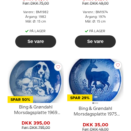
Før: DKK 75,00
Før: DKK 49,00
Varenr.: BM1982
Varenr.: BM1974
Årgang: 1982
Årgang: 1974
Mål: Ø: 15 cm
Mål: Ø: 15 cm
PÅ LAGER
PÅ LAGER
Se vare
Se vare
SPAR 29%
SPAR 50%
Bing & Grøndahl
Bing & Grøndahl
Morsdagsplatte 1969
Morsdagsplatte 1975
Cockerspaniel med
Hjort med kid
DKK 395,00
hvalpe
DKK 35,00
Før: DKK 795,00
Før: DKK 49,00