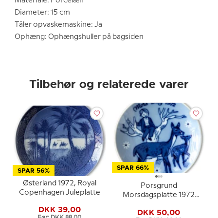
Materiale: Porcelæn
Diameter: 15 cm
Tåler opvaskemaskine: Ja
Ophæng: Ophængshuller på bagsiden
Tilbehør og relaterede varer
SPAR 66%
SPAR 56%
Østerland 1972, Royal
Porsgrund
Copenhagen Juleplatte
Morsdagsplatte 1972
med rådyr og barn
DKK 39,00
DKK 50,00
Før: DKK 88,00