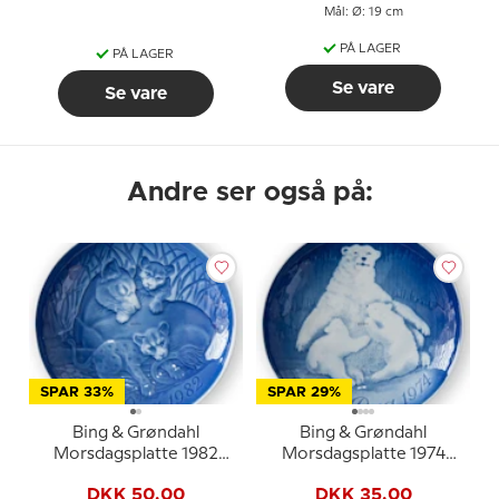
Mål: Ø: 19 cm
PÅ LAGER
PÅ LAGER
Se vare
Se vare
Andre ser også på:
SPAR 33%
SPAR 29%
Bing & Grøndahl
Bing & Grøndahl
Morsdagsplatte 1982
Morsdagsplatte 1974
Løve med unger
Isbjørn med unger
DKK 50,00
DKK 35,00