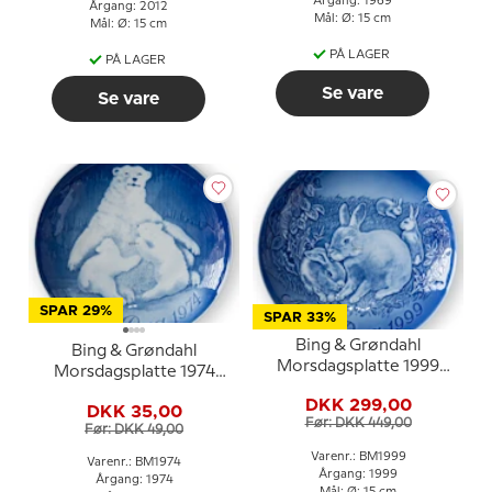
Årgang: 1969
Årgang: 2012
Mål: Ø: 15 cm
Mål: Ø: 15 cm
PÅ LAGER
PÅ LAGER
Se vare
Se vare
SPAR 29%
SPAR 33%
Bing & Grøndahl
Bing & Grøndahl
Morsdagsplatte 1999
Morsdagsplatte 1974
Kanin med unger
Isbjørn med unger
DKK 299,00
DKK 35,00
Før: DKK 449,00
Før: DKK 49,00
Varenr.: BM1999
Varenr.: BM1974
Årgang: 1999
Årgang: 1974
Mål: Ø: 15 cm