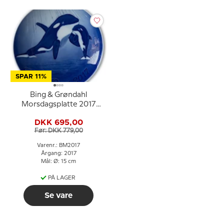
SPAR 11%
Bing & Grøndahl
Morsdagsplatte 2017
Spækhugger med unge
DKK 695,00
Før: DKK 779,00
Varenr.: BM2017
Årgang: 2017
Mål: Ø: 15 cm
PÅ LAGER
Se vare