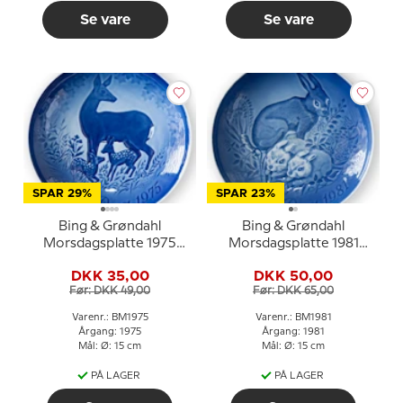
Se vare
Se vare
SPAR 29%
SPAR 23%
Bing & Grøndahl
Bing & Grøndahl
Morsdagsplatte 1975
Morsdagsplatte 1981
Hjort med kid
Hare med killinger
DKK 35,00
DKK 50,00
Før: DKK 49,00
Før: DKK 65,00
Varenr.: BM1975
Varenr.: BM1981
Årgang: 1975
Årgang: 1981
Mål: Ø: 15 cm
Mål: Ø: 15 cm
PÅ LAGER
PÅ LAGER