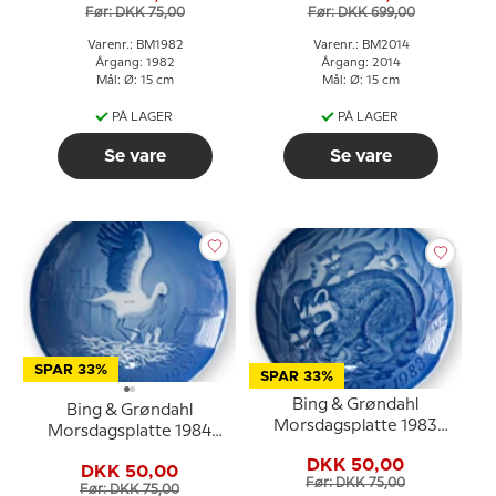
Før: DKK 75,00
Før: DKK 699,00
Varenr.: BM1982
Varenr.: BM2014
Årgang: 1982
Årgang: 2014
Mål: Ø: 15 cm
Mål: Ø: 15 cm
PÅ LAGER
PÅ LAGER
Se vare
Se vare
SPAR 33%
SPAR 33%
Bing & Grøndahl
Bing & Grøndahl
Morsdagsplatte 1983
Morsdagsplatte 1984
Vaskebjørn med unger
Stork med unger
DKK 50,00
DKK 50,00
Før: DKK 75,00
Før: DKK 75,00