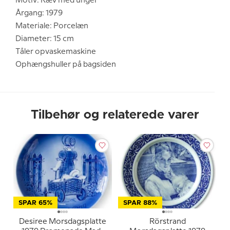
Motiv: Ræv med unger
Årgang: 1979
Materiale: Porcelæn
Diameter: 15 cm
Tåler opvaskemaskine
Ophængshuller på bagsiden
Tilbehør og relaterede varer
SPAR 65%
SPAR 88%
Desiree Morsdagsplatte
Rörstrand