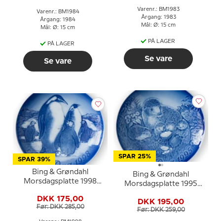
Varenr.: BM1983
Varenr.: BM1984
Årgang: 1983
Årgang: 1984
Mål: Ø: 15 cm
Mål: Ø: 15 cm
PÅ LAGER
PÅ LAGER
Se vare
Se vare
SPAR 25%
SPAR 39%
Bing & Grøndahl
Bing & Grøndahl
Morsdagsplatte 1998
Morsdagsplatte 1995
Pingvin med unger
Pindsvin med unger
DKK 175,00
DKK 195,00
Før: DKK 285,00
Før: DKK 259,00