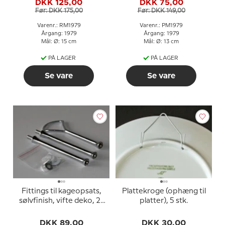
DKK 125,00
DKK 75,00
Olsen
Før: DKK 175,00
Før: DKK 149,00
Varenr.: RM1979
Varenr.: PM1979
Årgang: 1979
Årgang: 1979
Mål: Ø: 15 cm
Mål: Ø: 13 cm
PÅ LAGER
PÅ LAGER
Se vare
Se vare
Fittings til kageopsats,
Plattekroge (ophæng til
sølvfinish, vifte deko, 2-
platter), 5 stk.
3 lag
DKK 89,00
DKK 30,00