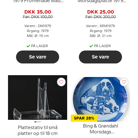
1979 Promenade Mads
Morsdagsplatte 1979
Stage
Atelier idyl Carl Larsson
DKK 35,00
DKK 25,00
Før: DKK 100,00
Før: DKK 200,00
Varenr.: DM1979
Varenr.: XRM1979
Årgang: 1979
Årgang: 1979
Mål: Ø: 19 cm
Mål: Ø: 21 cm
PÅ LAGER
PÅ LAGER
Se vare
Se vare
SPAR 28%
Bing & Grøndahl
Plattestativ til små
Morsdags
platter op til 18 cm
Jubilæumsplatte 1979 23