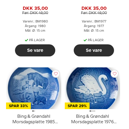
Flagspætte med unger
Egern med unger
DKK 35,00
DKK 35,00
Før: DKK 49,00
Før: DKK 49,00
Varenr.: BM1980
Varenr.: BM1977
Årgang: 1980
Årgang: 1977
Mål: Ø: 15 cm
Mål: Ø: 15 cm
PÅ LAGER
PÅ LAGER
Se vare
Se vare
SPAR 33%
SPAR 29%
Bing & Grøndahl
Bing & Grøndahl
Morsdagsplatte 1985
Morsdagsplatte 1976
Bjørn med unger
Svane med unger