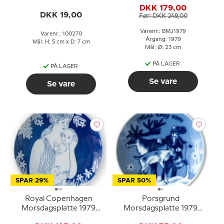
DKK 179,00
cm
DKK 19,00
Før: DKK 249,00
Varenr.: BMJ1979
Varenr.: 100270
Årgang: 1979
Mål: H: 5 cm x D: 7 cm
Mål: Ø: 23 cm
PÅ LAGER
PÅ LAGER
Se vare
Se vare
SPAR 29%
SPAR 50%
Royal Copenhagen
Porsgrund
Morsdagsplatte 1979
Morsdagsplatte 1979
Moderrollen Ib Spang
med barn og rensdyr