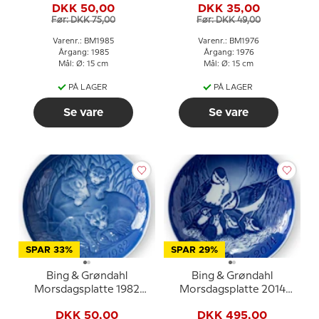
DKK 50,00
DKK 35,00
Før: DKK 75,00
Før: DKK 49,00
Varenr.: BM1985
Varenr.: BM1976
Årgang: 1985
Årgang: 1976
Mål: Ø: 15 cm
Mål: Ø: 15 cm
PÅ LAGER
PÅ LAGER
Se vare
Se vare
SPAR 33%
SPAR 29%
Bing & Grøndahl
Bing & Grøndahl
Morsdagsplatte 1982
Morsdagsplatte 2014
Løve med unger
Blåmejse med unger
DKK 50,00
DKK 495,00