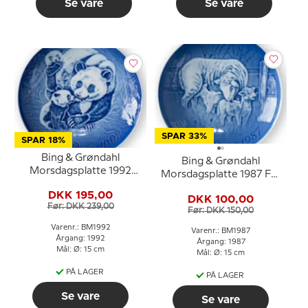
Se vare
Se vare
SPAR 33%
SPAR 18%
Bing & Grøndahl
Bing & Grøndahl
Morsdagsplatte 1992
Morsdagsplatte 1987 Får
Panda med unger
med lam
DKK 195,00
DKK 100,00
Før: DKK 239,00
Før: DKK 150,00
Varenr.: BM1992
Varenr.: BM1987
Årgang: 1992
Årgang: 1987
Mål: Ø: 15 cm
Mål: Ø: 15 cm
PÅ LAGER
PÅ LAGER
Se vare
Se vare