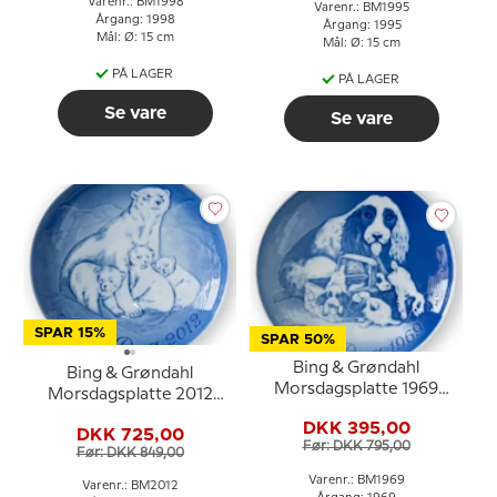
Varenr.: BM1998
Varenr.: BM1995
Årgang: 1998
Årgang: 1995
Mål: Ø: 15 cm
Mål: Ø: 15 cm
PÅ LAGER
PÅ LAGER
Se vare
Se vare
SPAR 15%
SPAR 50%
Bing & Grøndahl
Bing & Grøndahl
Morsdagsplatte 1969
Morsdagsplatte 2012
Cockerspaniel med
Isbjørn med unger
DKK 395,00
hvalpe
DKK 725,00
Før: DKK 795,00
Før: DKK 849,00
Varenr.: BM1969
Varenr.: BM2012