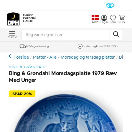
Danish
Porcelain
House
DKK
Kurv
Login
Gemt
MENU
1-2 dages levering
Gratis fragt over DKK 799,-
Forside
Platter - Alle
Morsdag og farsdag platter
Bing &
BING & GRØNDAHL
Bing & Grøndahl Morsdagsplatte 1979 Ræv
Med Unger
SPAR 29%