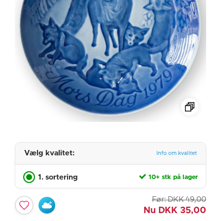
Vælg kvalitet:
Info om kvalitet
1. sortering
10+ stk på lager
Før:
DKK
49,00
Nu
DKK
35,00