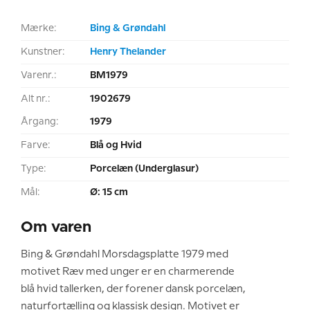
Mærke:
Bing & Grøndahl
Kunstner:
Henry Thelander
Varenr.:
BM1979
Alt nr.:
1902679
Årgang:
1979
Farve:
Blå og Hvid
Type:
Porcelæn (Underglasur)
Mål:
Ø: 15 cm
Om varen
Bing & Grøndahl Morsdagsplatte 1979 med
motivet Ræv med unger er en charmerende
blå hvid tallerken, der forener dansk porcelæn,
naturfortælling og klassisk design. Motivet er