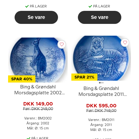
PÅ LAGER
PÅ LAGER
Se vare
Se vare
SPAR 21%
SPAR 40%
Bing & Grøndahl
Bing & Grøndahl
Morsdagsplatte 2002
Morsdagsplatte 2011
Kænguru med unge
Tiger med unger
DKK 149,00
DKK 595,00
Før: DKK 249,00
Før: DKK 749,00
Varenr.: BM2002
Varenr.: BM2011
Årgang: 2002
Årgang: 2011
Mål: Ø: 15 cm
Mål: Ø: 15 cm
PÅ LAGER