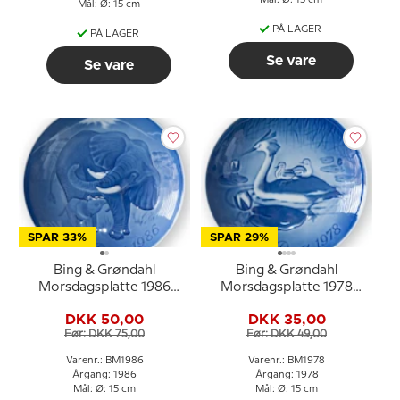
Mål: Ø: 15 cm
PÅ LAGER
PÅ LAGER
Se vare
Se vare
SPAR 33%
SPAR 29%
Bing & Grøndahl
Bing & Grøndahl
Morsdagsplatte 1986
Morsdagsplatte 1978
Elefant med unge
Lappedykker med unger
DKK 50,00
DKK 35,00
Før: DKK 75,00
Før: DKK 49,00
Varenr.: BM1986
Varenr.: BM1978
Årgang: 1986
Årgang: 1978
Mål: Ø: 15 cm
Mål: Ø: 15 cm