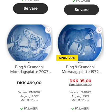
PÅ LAGER
Se vare
Se vare
SPAR 29%
Bing & Grøndahl
Bing & Grøndahl
Morsdagsplatte 2007
Morsdagsplatte 1972
Polarulv med unger
Hest med føl
DKK 35,00
DKK 499,00
Før: DKK 49,00
Varenr.: BM2007
Varenr.: BM1972
Årgang: 2007
Årgang: 1972
Mål: Ø: 15 cm
Mål: Ø: 15 cm
PÅ LAGER
PÅ LAGER