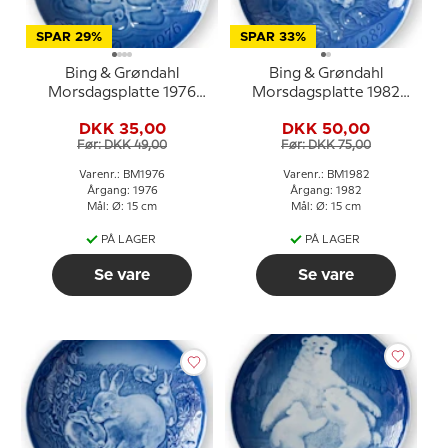
SPAR 29%
SPAR 33%
Bing & Grøndahl
Bing & Grøndahl
Morsdagsplatte 1976
Morsdagsplatte 1982
Svane med unger
Løve med unger
DKK 35,00
DKK 50,00
Før: DKK 49,00
Før: DKK 75,00
Varenr.: BM1976
Varenr.: BM1982
Årgang: 1976
Årgang: 1982
Mål: Ø: 15 cm
Mål: Ø: 15 cm
PÅ LAGER
PÅ LAGER
Se vare
Se vare