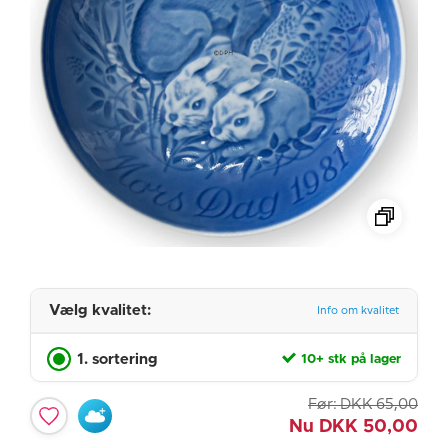
Vælg kvalitet:
Info om kvalitet
1. sortering
10+ stk på lager
Før:
DKK
65,00
Nu
DKK
50,00