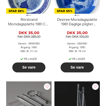
SPAR 88%
SPAR 65%
Rörstrand
Desiree Morsdagsplatte
Morsdagsplatte 1981 Carl
1981 Daglige pligter
Larsson
Mads Stage
DKK 35,00
DKK 35,00
Før: DKK 295,00
Før: DKK 100,00
Varenr.: XRM1981
Varenr.: DM1981
Årgang: 1981
Årgang: 1981
Mål: Ø: 21 cm
Mål: Ø: 19 cm
PÅ LAGER
PÅ LAGER
Se vare
Se vare