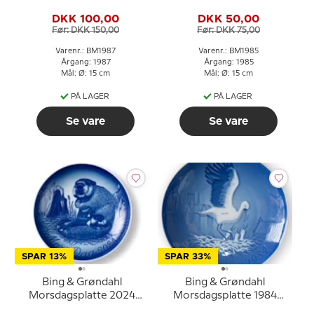
med lam
Bjørn med unger
DKK 100,00
DKK 50,00
Før: DKK 150,00
Før: DKK 75,00
Varenr.: BM1987
Varenr.: BM1985
Årgang: 1987
Årgang: 1985
Mål: Ø: 15 cm
Mål: Ø: 15 cm
PÅ LAGER
PÅ LAGER
Se vare
Se vare
SPAR 13%
SPAR 33%
Bing & Grøndahl
Bing & Grøndahl
Morsdagsplatte 2024
Morsdagsplatte 1984
Bæver med unge
Stork med unger