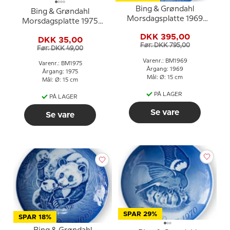
Bing & Grøndahl
Bing & Grøndahl
Morsdagsplatte 1969
Morsdagsplatte 1975
Cockerspaniel med
Hjort med kid
DKK 395,00
hvalpe
DKK 35,00
Før: DKK 795,00
Før: DKK 49,00
Varenr.: BM1969
Varenr.: BM1975
Årgang: 1969
Årgang: 1975
Mål: Ø: 15 cm
Mål: Ø: 15 cm
PÅ LAGER
PÅ LAGER
Se vare
Se vare
SPAR 29%
SPAR 18%