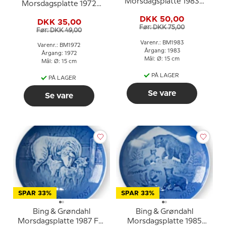
Morsdagsplatte 1983
Morsdagsplatte 1972
Vaskebjørn med unger
Hest med føl
DKK 50,00
DKK 35,00
Før: DKK 75,00
Før: DKK 49,00
Varenr.: BM1983
Varenr.: BM1972
Årgang: 1983
Årgang: 1972
Mål: Ø: 15 cm
Mål: Ø: 15 cm
PÅ LAGER
PÅ LAGER
Se vare
Se vare
SPAR 33%
SPAR 33%
Bing & Grøndahl
Bing & Grøndahl
Morsdagsplatte 1987 Får
Morsdagsplatte 1985