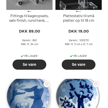
Fittings til kageopsats,
Plattestativ til små
sølv finish, rund hank, 2-
platter op til 18 cm
3 lag
DKK 89,00
DKK 19,00
Varenr.: 861
Varenr.: 100270
Mål: H: 34 cm
Mål: H: 5 cm x D: 7 cm
PÅ LAGER
PÅ LAGER
Se vare
Se vare