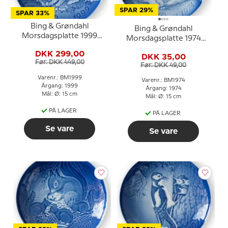
SPAR 29%
SPAR 33%
Bing & Grøndahl
Bing & Grøndahl
Morsdagsplatte 1999
Morsdagsplatte 1974
Kanin med unger
Isbjørn med unger
DKK 299,00
DKK 35,00
Før: DKK 449,00
Før: DKK 49,00
Varenr.: BM1999
Varenr.: BM1974
Årgang: 1999
Årgang: 1974
Mål: Ø: 15 cm
Mål: Ø: 15 cm
PÅ LAGER
PÅ LAGER
Se vare
Se vare