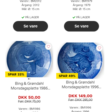
Varenr.: BM2012
Varenr.: BM1979
Årgang: 2012
Årgang: 1979
Mål: Ø: 15 cm
Mål: Ø: 15 cm
PÅ LAGER
PÅ LAGER
Se vare
Se vare
SPAR 33%
SPAR 49%
Bing & Grøndahl
Bing & Grøndahl
Morsdagsplatte 1996
Morsdagsplatte 1986
Koala med unger
Elefant med unge
DKK 149,00
DKK 50,00
Før: DKK 295,00
Før: DKK 75,00
Varenr.: BM1996
Varenr.: BM1986
Årgang: 1996