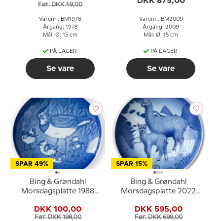
DKK 875,00
Før: DKK 49,00
Varenr.: BM1978
Varenr.: BM2009
Årgang: 1978
Årgang: 2009
Mål: Ø: 15 cm
Mål: Ø: 15 cm
PÅ LAGER
PÅ LAGER
Se vare
Se vare
SPAR 49%
SPAR 15%
Bing & Grøndahl
Bing & Grøndahl
Morsdagsplatte 1988
Morsdagsplatte 2022
Vibe med unger
Alpaka med baby
DKK 100,00
DKK 595,00
Før: DKK 198,00
Før: DKK 699,00