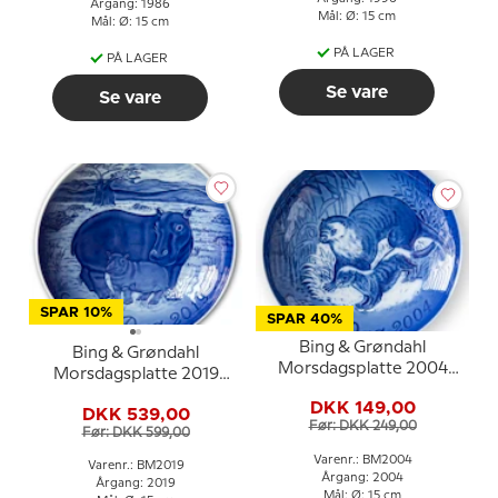
Årgang: 1986
Mål: Ø: 15 cm
Mål: Ø: 15 cm
PÅ LAGER
PÅ LAGER
Se vare
Se vare
SPAR 10%
SPAR 40%
Bing & Grøndahl
Bing & Grøndahl
Morsdagsplatte 2004
Morsdagsplatte 2019
Odder med unge
Flodhest med unge
DKK 149,00
DKK 539,00
Før: DKK 249,00
Før: DKK 599,00
Varenr.: BM2004
Varenr.: BM2019
Årgang: 2004
Årgang: 2019
Mål: Ø: 15 cm