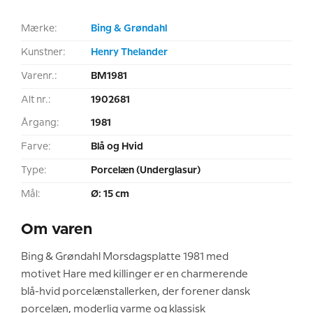
Mærke:
Bing & Grøndahl
Kunstner:
Henry Thelander
Varenr.:
BM1981
Alt nr.:
1902681
Årgang:
1981
Farve:
Blå og Hvid
Type:
Porcelæn (Underglasur)
Mål:
Ø: 15 cm
Om varen
Bing & Grøndahl Morsdagsplatte 1981 med
motivet Hare med killinger er en charmerende
blå-hvid porcelænstallerken, der forener dansk
porcelæn, moderlig varme og klassisk