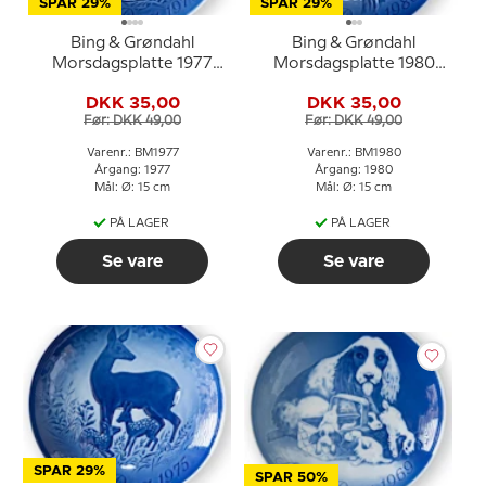
SPAR 29%
SPAR 29%
Bing & Grøndahl
Bing & Grøndahl
Morsdagsplatte 1977
Morsdagsplatte 1980
Egern med unger
Flagspætte med unger
DKK 35,00
DKK 35,00
Før: DKK 49,00
Før: DKK 49,00
Varenr.: BM1977
Varenr.: BM1980
Årgang: 1977
Årgang: 1980
Mål: Ø: 15 cm
Mål: Ø: 15 cm
PÅ LAGER
PÅ LAGER
Se vare
Se vare
SPAR 29%
SPAR 50%