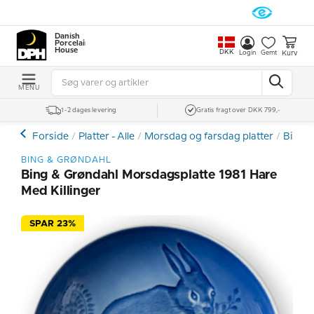
Danish
Porcelain
House
DKK
Kurv
Login
Gemt
MENU
1-2 dages levering
Gratis fragt over DKK 799,-
Forside
Platter - Alle
Morsdag og farsdag platter
Bing &
BING & GRØNDAHL
Bing & Grøndahl Morsdagsplatte 1981 Hare
Med Killinger
SPAR 23%