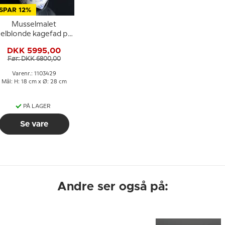
SPAR 12%
Musselmalet
elblonde kagefad på
høj fod, Royal
DKK 5995,00
Copenhagen 29cm
Før: DKK 6800,00
Varenr.: 1103429
Mål: H: 18 cm x Ø: 28 cm
PÅ LAGER
Se vare
Andre ser også på: