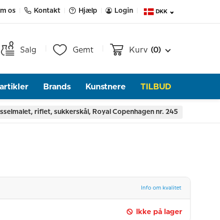
m os
Kontakt
Hjælp
Login
DKK
Salg
Gemt
Kurv
(0)
rtikler
Brands
Kunstnere
TILBUD
selmalet, riflet, sukkerskål, Royal Copenhagen nr. 245
Info om kvalitet
Ikke på lager