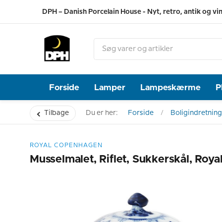
DPH – Danish Porcelain House - Nyt, retro, antik og vi
Forside
Lamper
Lampeskærme
P
Tilbage
Du er her:
Forside
Boligindretning
ROYAL COPENHAGEN
Musselmalet, Riflet, Sukkerskål, Roy