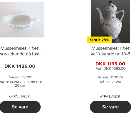
SPAR 25%
Musselmalet, riflet,
Musselmalet, riflet
sovsekande på fast
kaffekande nr. 1/48
fod, Royal
eller 126, Royal
DKK 1195,00
Copenhagen nr. 200
Copenhagen
DKK 1436,00
Før: DKK 1595,00
Varenr.: 1-200
Varenr.: 1101126
ål: H: 14 cm x B: 13 cm x D:
Mål: H: 25 cm
20 cm
PÅ LAGER
PÅ LAGER
Se vare
Se vare