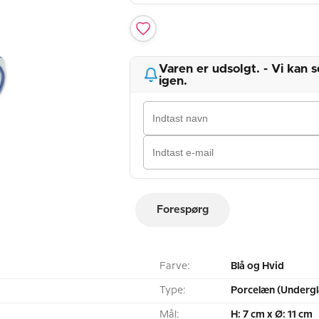
Varen er udsolgt. - Vi kan
igen.
Forespørg
Farve:
Blå og Hvid
Type:
Porcelæn (Undergl
Mål:
H: 7 cm x Ø: 11 cm