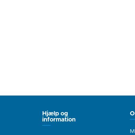
Hjælp og
O
information
M