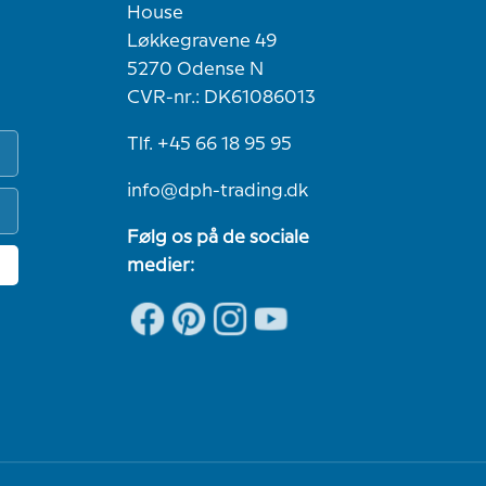
House
Løkkegravene 49
5270 Odense N
CVR-nr.: DK61086013
Tlf. +45 66 18 95 95
info@dph-trading.dk
Følg os på de sociale
medier: