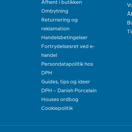
Afhent i butikken
Vo
Ombytning
Å
Returnering og
Bi
reklamation
T
Handelsbetingelser
Fortrydelsesret ved e-
handel
Persondatapolitik hos
DPH
Guides, tips og ideer
DPH – Danish Porcelain
Houses ordbog
Cookiepolitik