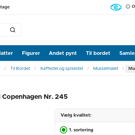
O
ntage
latter
Figurer
Andet pynt
Til bordet
Samlea
Til Bordet
Kaffestel og spisestel
Musselmalet
Mus
al Copenhagen Nr. 245
Vælg kvalitet:
1. sortering