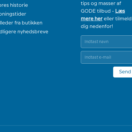
tips og masser af
res historie
GODE tilbud -
Læs
bningstider
mere her
eller tilmeld
lleder fra butikken
dig nedenfor!
idligere nyhedsbreve
Send