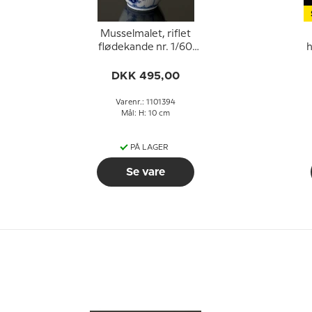
Musselmalet, riflet
flødekande nr. 1/60
h
eller 394, Royal
Copenhagen
DKK 495,00
Varenr.: 1101394
Mål: H: 10 cm
PÅ LAGER
Se vare