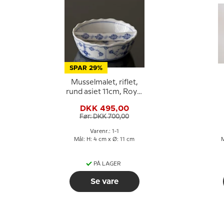
SPAR 29%
Musselmalet, riflet,
rund asiet 11cm, Royal
Copenhagen nr. 1-1
DKK 495,00
Før: DKK 700,00
Varenr.: 1-1
Mål: H: 4 cm x Ø: 11 cm
M
PÅ LAGER
Se vare