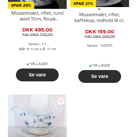
SPAR 21%
SPAR 29%
Musselmalet, riflet, rund
Musselmalet, riflet,
asiet 11cm, Royal
kaffekop, indhold 16 cl.,
Copenhagen nr. 1-1
Royal Copenhagen
DKK 495,00
DKK 159,00
Før: DKK 700,00
Før: DKK 200,00
Varenr.: 1-1
Varenr.: 1101071
Mål: H: 4 cm x Ø: 11 cm
PÅ LAGER
PÅ LAGER
Se vare
Se vare