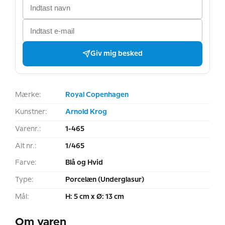
Giv mig besked
Mærke:
Royal Copenhagen
Kunstner:
Arnold Krog
Varenr.:
1-465
Alt nr.:
1/465
Farve:
Blå og Hvid
Type:
Porcelæn (Underglasur)
Mål:
H: 5 cm x Ø: 13 cm
Om varen