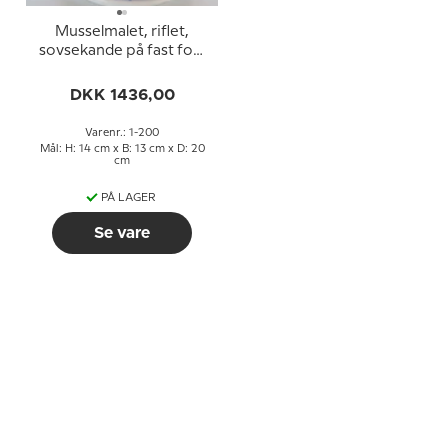
Musselmalet, riflet,
sovsekande på fast fod,
Royal Copenhagen nr.
200
DKK 1436,00
Varenr.: 1-200
Mål: H: 14 cm x B: 13 cm x D: 20
cm
PÅ LAGER
Se vare