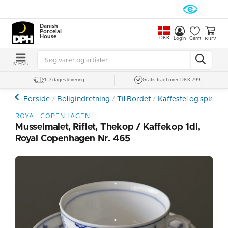
Danish
Porcelain
House
DKK
Kurv
Login
Gemt
MENU
1-2 dages levering
Gratis fragt over DKK 799,-
Forside
Boligindretning
Til Bordet
Kaffestel og spiseste
ROYAL COPENHAGEN
Musselmalet, Riflet, Thekop / Kaffekop 1dl,
Royal Copenhagen Nr. 465