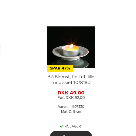
SPAR 47%
Blå Blomst, flettet, lille
rund asiet 10/8180
eller 330, Royal
DKK 49,00
Copenhagen
Før: DKK 92,00
Varenr.: 1107330
Mål: Ø: 8 cm
PÅ LAGER