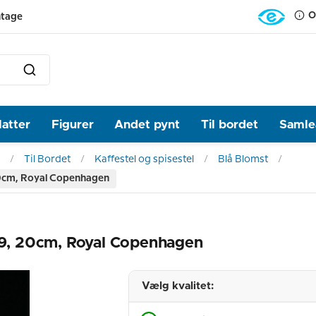
O
ntage
latter
Figurer
Andet pynt
Til bordet
Samlea
Til Bordet
Kaffestel og spisestel
Blå Blomst
 20cm, Royal Copenhagen
009, 20cm, Royal Copenhagen
Vælg kvalitet: