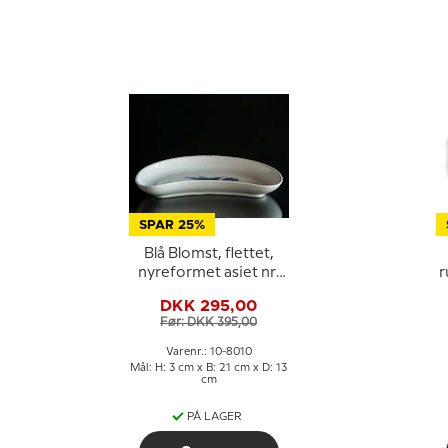
SPAR 25%
Blå Blomst, flettet,
nyreformet asiet nr.
r
10/1080, Royal
DKK 295,00
Copenhagen
Før: DKK 395,00
Varenr.: 10-8010
Mål: H: 3 cm x B: 21 cm x D: 13
cm
PÅ LAGER