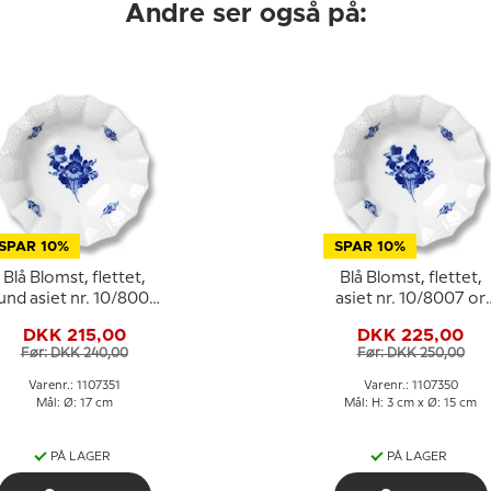
Andre ser også på:
SPAR 10%
SPAR 10%
Blå Blomst, flettet,
Blå Blomst, flettet,
und asiet nr. 10/8008
asiet nr. 10/8007 or
eller 351, Royal
350, Royal
DKK 215,00
DKK 225,00
Copenhagen 17cm
Copenhagen
Før: DKK 240,00
Før: DKK 250,00
Varenr.: 1107351
Varenr.: 1107350
Mål: Ø: 17 cm
Mål: H: 3 cm x Ø: 15 cm
PÅ LAGER
PÅ LAGER