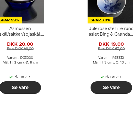
SPAR 59%
SPAR 70%
Asmussen
Julerose stel lille run
skål/saltkar/sojaskål,
asiet Bing & Grøndah
firkantet, blå
ø10,5cm nr. 30, 110
DKK 20,00
DKK 19,00
eller 332
Før: DKK 49,00
Før: DKK 63,00
Varenr.: DG3000
Varenr.: 1435332
Mål: H: 2 cm x Ø: 8 cm
Mål: H: 2 cm x Ø: 10 cm
PÅ LAGER
PÅ LAGER
Se vare
Se vare