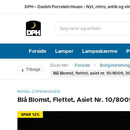
DPH – Danish Porcelain House - Nyt, retro, antik og vi
Forside
Lamper
Lampeskærme
P
Du er her:
Forside
Boligindretning
Tilbage
Blå Blomst, flettet, asiet nr. 10/8009,
ROYAL COPENHAGEN
Blå Blomst, Flettet, Asiet Nr. 10/8
SPAR 12%