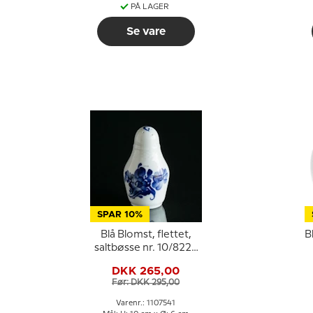
PÅ LAGER
Se vare
SPAR 10%
Blå Blomst, flettet,
B
saltbøsse nr. 10/8225
eller 541, Royal
DKK 265,00
Copenhagen
Før: DKK 295,00
Varenr.: 1107541