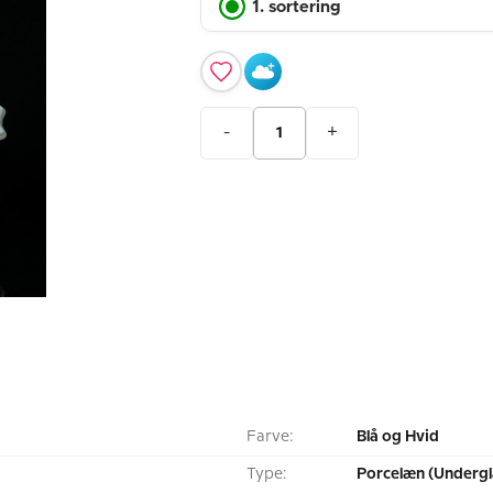
1. sortering
-
+
Farve:
Blå og Hvid
Type:
Porcelæn (Undergl