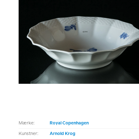
Mærke:
Royal Copenhagen
Kunstner:
Arnold Krog