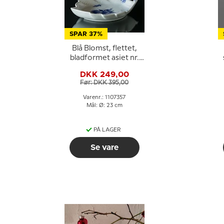
SPAR 37%
Blå Blomst, flettet,
bladformet asiet nr.
10/8002 eller 357,
DKK 249,00
Royal Copenhagen
Før: DKK 395,00
23cm
Varenr.: 1107357
Mål: Ø: 23 cm
PÅ LAGER
Se vare