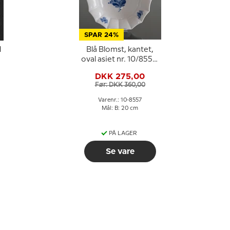
SPAR 24%
d
Blå Blomst, kantet,
l
oval asiet nr. 10/8557,
ø20cm, Royal
DKK 275,00
Copenhagen
Før: DKK 360,00
Varenr.: 10-8557
Mål: B: 20 cm
PÅ LAGER
Se vare