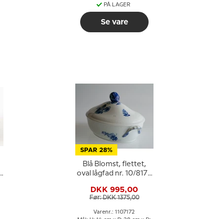
PÅ LAGER
Se vare
SPAR 28%
Blå Blomst, flettet,
oval lågfad nr. 10/8174
eller 172, Royal
DKK 995,00
Copenhagen
Før: DKK 1375,00
Varenr.: 1107172