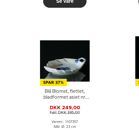
Se vare
SPAR 37%
Blå Blomst, flettet,
bladformet asiet nr.
10/8002 eller 357,
DKK 249,00
Royal Copenhagen
Før: DKK 395,00
23cm
Varenr.: 1107357
Mål: Ø: 23 cm