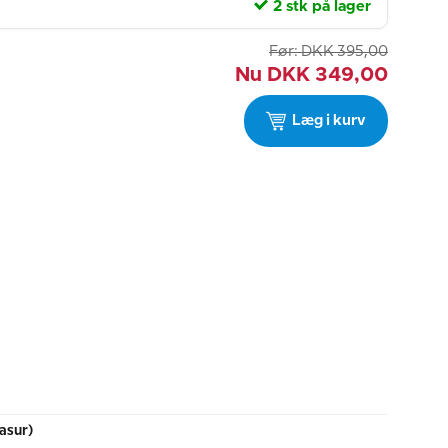
2 stk på lager
Før:
DKK
395,00
Nu
DKK
349,00
Læg i kurv
asur)