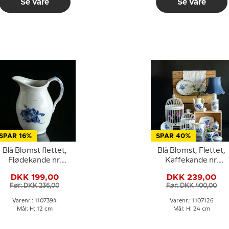
Se vare
Se vare
SPAR 16%
SPAR 40%
Blå Blomst flettet,
Blå Blomst, Flettet,
Flødekande nr.
Kaffekande nr.
10/8026 eller 394,
10/8189 eller 126,
DKK 199,00
DKK 239,00
Royal Copenhagen
Royal Copenhagen
Før: DKK 236,00
Før: DKK 400,00
Varenr.: 1107394
Varenr.: 1107126
Mål: H: 12 cm
Mål: H: 24 cm