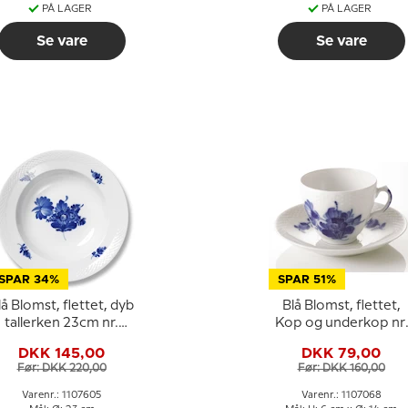
PÅ LAGER
PÅ LAGER
Se vare
Se vare
SPAR 34%
SPAR 51%
lå Blomst, flettet, dyb
Blå Blomst, flettet,
tallerken 23cm nr.
Kop og underkop nr.
10/8106 eller 605
10/8040 eller 068,
DKK 145,00
DKK 79,00
Royal Copenhagen
Før: DKK 220,00
Før: DKK 160,00
Varenr.: 1107605
Varenr.: 1107068