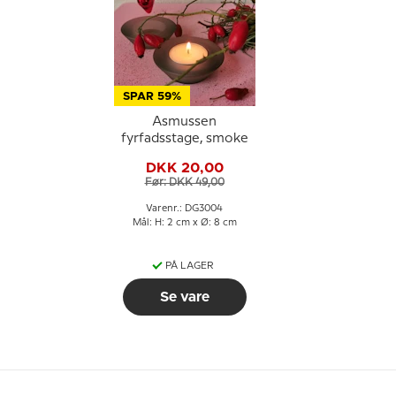
SPAR 59%
Asmussen
fyrfadsstage, smoke
DKK 20,00
Før: DKK 49,00
Varenr.: DG3004
Mål: H: 2 cm x Ø: 8 cm
PÅ LAGER
Se vare