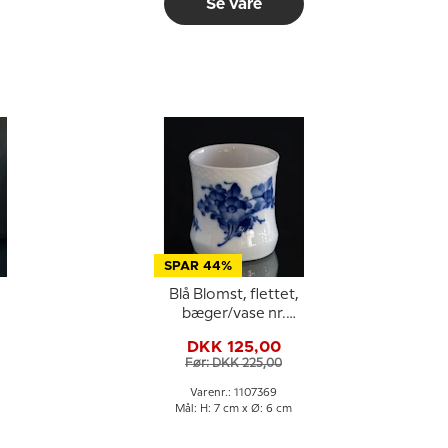
Se vare
SPAR 44%
Blå Blomst, flettet,
bæger/vase nr.
10/8253 eller 369,
DKK 125,00
Royal Copenhagen
Før: DKK 225,00
Varenr.: 1107369
Mål: H: 7 cm x Ø: 6 cm