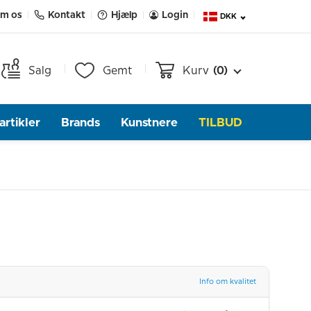
m os
Kontakt
Hjælp
Login
DKK
Salg
Gemt
Kurv
(0)
rtikler
Brands
Kunstnere
TILBUD
Info om kvalitet