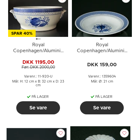
SPAR 40%
Royal
Royal
Copenhagen/Aluminia
Copenhagen/Aluminia
Tranquebar, blå, Terrin
Tranquebar, blå, dyb
DKK 1195,00
UDEN låg/stor skål
tallerken 21cm nr. 11/1847
DKK 159,00
Før: DKK 2000,00
eller 604
Varenr.: 11-920-U
Varenr.: 1359604
Mål: H: 12 cm x B: 32 cm x D: 23
Mål: Ø: 21 cm
cm
PÅ LAGER
PÅ LAGER
Se vare
Se vare