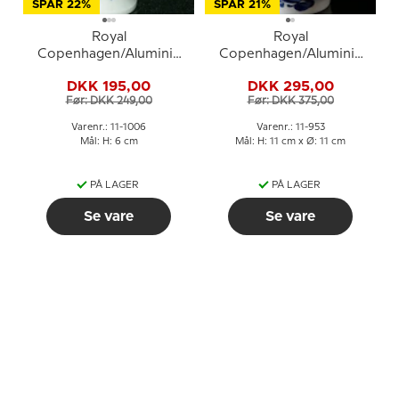
SPAR 22%
SPAR 21%
Royal
Royal
Copenhagen/Aluminia
Copenhagen/Aluminia
Tranquebar, blå,
Tranquebar, blå,
DKK 195,00
DKK 295,00
æggebæger nr. 11/1006
sukkerskål nr. 953
Før: DKK 249,00
Før: DKK 375,00
Varenr.: 11-1006
Varenr.: 11-953
Mål: H: 6 cm
Mål: H: 11 cm x Ø: 11 cm
PÅ LAGER
PÅ LAGER
Se vare
Se vare