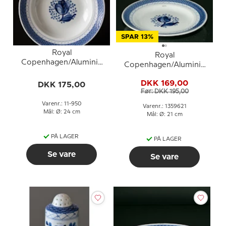
SPAR 13%
Royal
Royal
Copenhagen/Aluminia
Copenhagen/Aluminia
Tranquebar, blå, dyb
Tranquebar, blå, flad
tallerken 24cm, nr. 950
DKK 169,00
DKK 175,00
tallerken 21cm nr. 11/1399
Før: DKK 195,00
eller 621
Varenr.: 11-950
Varenr.: 1359621
Mål: Ø: 24 cm
Mål: Ø: 21 cm
PÅ LAGER
PÅ LAGER
Se vare
Se vare