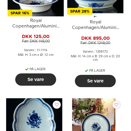
SPAR 28%
SPAR 16%
Royal
Royal
Copenhagen/Aluminia
Copenhagen/Aluminia
Tranquebar, blå, skål nr.
Tranquebar, blå, lågfad
DKK 125,00
11/1114
DKK 895,00
nr. 11/921 eller 172
Før: DKK 149,00
Før: DKK 1249,00
Varenr.: 11-1114
Varenr.: 1359172
Mål: H: 3 cm x Ø: 12 cm
Mål: H: 14 cm x B: 29 cm x D: 20
cm
PÅ LAGER
PÅ LAGER
Se vare
Se vare