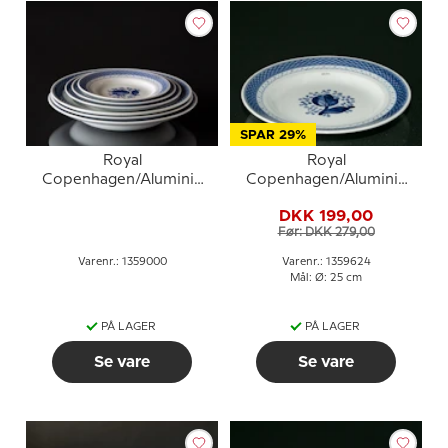
SPAR 29%
Royal
Royal
Copenhagen/Aluminia
Copenhagen/Aluminia
Tranquebar DIVERSE
Tranquebar, blå,
DKK 199,00
tallerken 25cm nr. 11/948
Før: DKK 279,00
eller 624
Varenr.: 1359000
Varenr.: 1359624
Mål: Ø: 25 cm
PÅ LAGER
PÅ LAGER
Se vare
Se vare