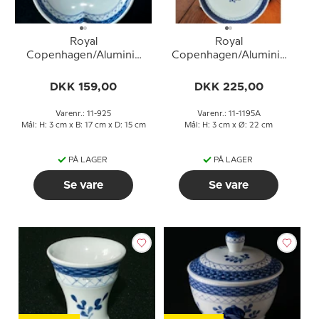
Royal
Royal
Copenhagen/Aluminia
Copenhagen/Aluminia
Tranquebar, blå, kagefad
Tranquebar, rundt fad nr.
nr. 925
11/1195
DKK 159,00
DKK 225,00
Varenr.: 11-925
Varenr.: 11-1195A
Mål: H: 3 cm x B: 17 cm x D: 15 cm
Mål: H: 3 cm x Ø: 22 cm
PÅ LAGER
PÅ LAGER
Se vare
Se vare