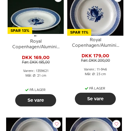
SPAR 13%
SPAR 11%
Royal
Royal
Copenhagen/Aluminia
Copenhagen/Aluminia
Tranquebar, blå, flad
Tranquebar, blå, flad
DKK 179,00
tallerken 23cm, nr. 946
DKK 169,00
tallerken 21cm nr. 11/1399
Før: DKK 200,00
eller 623
Før: DKK 195,00
eller 621
Varenr.: 11-946
Varenr.: 1359621
Mål: Ø: 23 cm
Mål: Ø: 21 cm
PÅ LAGER
PÅ LAGER
Se vare
Se vare