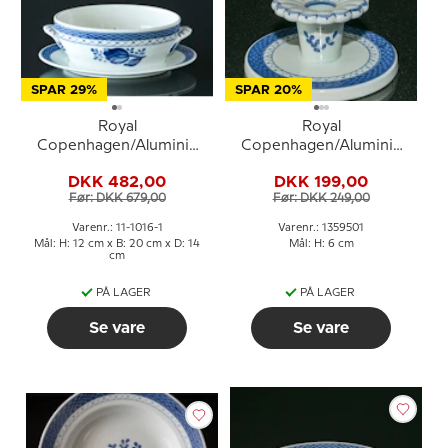
SPAR 29%
SPAR 20%
Royal
Royal
Copenhagen/Aluminia
Copenhagen/Aluminia
Tranquebar, blå,
Tranquebar, blå,
DKK 482,00
DKK 199,00
Sovseskål med underskål
lysestage nr. 11/1796 eller
Før: DKK 679,00
Før: DKK 249,00
uden låg
501
Varenr.: 11-1016-1
Varenr.: 1359501
Mål: H: 12 cm x B: 20 cm x D: 14
Mål: H: 6 cm
cm
PÅ LAGER
PÅ LAGER
Se vare
Se vare