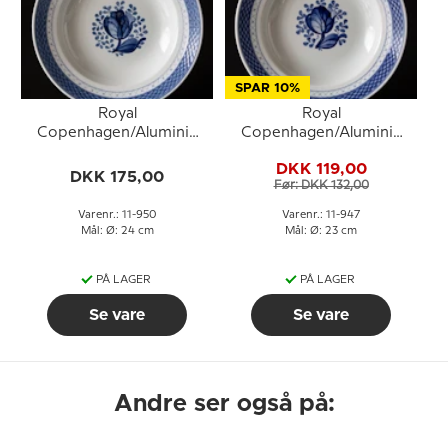
SPAR 10%
Royal
Royal
Copenhagen/Aluminia
Copenhagen/Aluminia
Tranquebar, blå, dyb
Tranquebar, blå, dyb
DKK 119,00
tallerken 24cm, nr. 950
tallerken 23cm, nr. 947
DKK 175,00
Før: DKK 132,00
Varenr.: 11-950
Varenr.: 11-947
Mål: Ø: 24 cm
Mål: Ø: 23 cm
PÅ LAGER
PÅ LAGER
Se vare
Se vare
Andre ser også på: