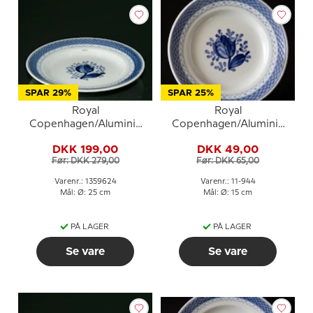
SPAR 29%
SPAR 25%
Royal
Royal
Copenhagen/Aluminia
Copenhagen/Aluminia
Tranquebar, blå,
Tranquebar, blå,
DKK 199,00
DKK 49,00
tallerken 25cm nr. 11/948
tallerken 15cm, nr. 944
Før: DKK 279,00
Før: DKK 65,00
eller 624
Varenr.: 1359624
Varenr.: 11-944
Mål: Ø: 25 cm
Mål: Ø: 15 cm
PÅ LAGER
PÅ LAGER
Se vare
Se vare