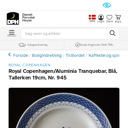
Danish
Porcelain
House
DKK
Kurv
Login
Gemt
MENU
1-2 dages levering
Gratis fragt over DKK 799,-
Forside
Boligindretning
Til Bordet
Kaffestel og spiseste
ROYAL COPENHAGEN
Royal Copenhagen/Aluminia Tranquebar, Blå,
Tallerken 19cm, Nr. 945