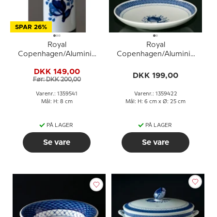
SPAR 26%
Royal
Royal
Copenhagen/Aluminia
Copenhagen/Aluminia
Tranquebar, blå,
Tranquebar, blå, kagefad
DKK 149,00
saltbøsse (stor) nr.
25cm nr. 11/936 eller 422
DKK 199,00
Før: DKK 200,00
11/1009 eller 541
Varenr.: 1359541
Varenr.: 1359422
Mål: H: 8 cm
Mål: H: 6 cm x Ø: 25 cm
PÅ LAGER
PÅ LAGER
Se vare
Se vare