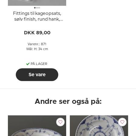
Fittings til kageopsats,
sølv finish, rund hank,
buet rør, 2-3 lag
DKK 89,00
Varenr.: 871
Mål: H: 34 cm
PÅ LAGER
Se vare
Andre ser også på: