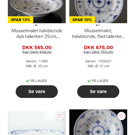
SPAR 13%
SPAR 10%
Musselmalet halvblonde
Musselmalet,
dyb tallerken 25cm,
halvblonde, flad tallerken
Royal Copenhagen nr.
21cm nr. 1/572 eller 621,
DKK 565,00
DKK 675,00
565
Royal Copenhagen
Før: DKK 649,00
Før: DKK 750,00
Varenr.: 1-565
Varenr.: 1102621
Mål: Ø: 25 cm
Mål: Ø: 21 cm
PÅ LAGER
PÅ LAGER
Se vare
Se vare