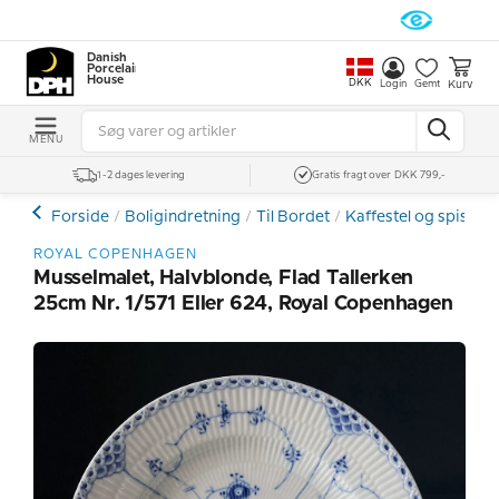
Danish
Porcelain
House
DKK
Kurv
Login
Gemt
MENU
1-2 dages levering
Gratis fragt over DKK 799,-
Forside
Boligindretning
Til Bordet
Kaffestel og spiseste
ROYAL COPENHAGEN
Musselmalet, Halvblonde, Flad Tallerken
25cm Nr. 1/571 Eller 624, Royal Copenhagen