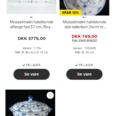
SPAR 12%
Musselmalet halvblonde
Musselmalet halvblonde
aflangt fad 37 cm, Royal
dyb tallerken 24cm nr.
Copenhagen
1/659 eller 605, Royal
DKK 749,00
Copenhagen
DKK 3775,00
Før: DKK 849,00
Varenr.: 1-714
Varenr.: 1102605
Mål: B: 36 cm x D: 13 cm
Mål: Ø: 24 cm
PÅ LAGER
PÅ LAGER
Se vare
Se vare