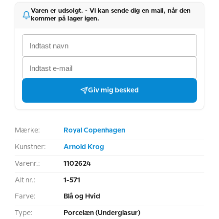
Varen er udsolgt. - Vi kan sende dig en mail, når den
kommer på lager igen.
Giv mig besked
Mærke:
Royal Copenhagen
Kunstner:
Arnold Krog
Varenr.:
1102624
Alt nr.:
1-571
Farve:
Blå og Hvid
Type:
Porcelæn (Underglasur)