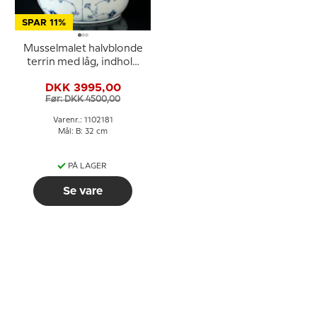
SPAR 11%
Musselmalet halvblonde
terrin med låg, indhold
200 cl., Royal
DKK 3995,00
Copenhagen
Før: DKK 4500,00
Varenr.: 1102181
Mål: B: 32 cm
PÅ LAGER
Se vare