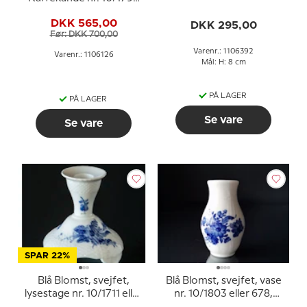
Royal Copenhagen
eller 126, Royal
DKK 565,00
DKK 295,00
Copenhagen
Før: DKK 700,00
Varenr.: 1106392
Varenr.: 1106126
Mål: H: 8 cm
PÅ LAGER
PÅ LAGER
Se vare
Se vare
SPAR 22%
Blå Blomst, svejfet,
Blå Blomst, svejfet, vase
lysestage nr. 10/1711 eller
nr. 10/1803 eller 678,