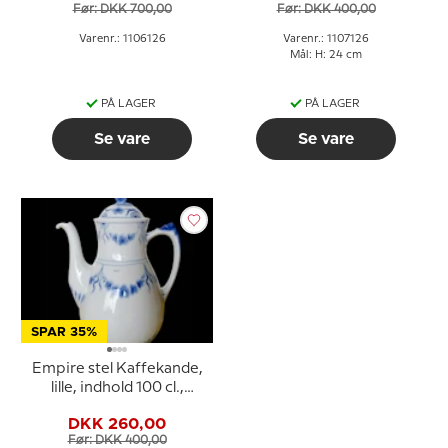
Før: DKK 700,00
Før: DKK 400,00
Varenr.: 1106126
Varenr.: 1107126
Mål: H: 24 cm
PÅ LAGER
PÅ LAGER
Se vare
Se vare
SPAR 35%
Empire stel Kaffekande,
lille, indhold 100 cl.,
Bing& Grøndahl nr. 91A
DKK 260,00
eller 123
Før: DKK 400,00