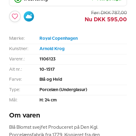
Før:
DKK
787,00
Nu
DKK
595,00
Mærke:
Royal Copenhagen
Kunstner:
Arnold Krog
Varenr.:
1106123
Alt nr.:
10-1517
Farve:
Blå og Hvid
Type:
Porcelæn (Underglasur)
Mål:
H: 24 cm
Om varen
Blå Blomst svejfet Produceret på Den Kgl.
Porcelænsfabrik fra 1779. Kopieret fra den