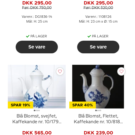
DKK 295,00
DKK 295,00
Rytterstatue, Bing &
Før: DKK 750,00
Før: DKK 520,00
Grøndahl nr. 301-3541
Varenr.: DG1836-14
Varenr.: 1108126
Mål: H: 25 cm
Mål: H: 23 cm x Ø: 15 cm
PÅ LAGER
PÅ LAGER
Se vare
Se vare
SPAR 19%
SPAR 40%
Blå Blomst, svejfet,
Blå Blomst, Flettet,
Kaffekande nr. 10/1794
Kaffekande nr. 10/8189
eller 126, Royal
eller 126, Royal
DKK 565,00
DKK 239,00
Copenhagen
Copenhagen