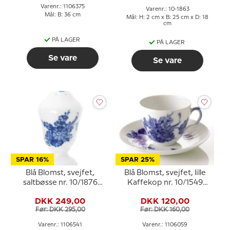
Varenr.: 1106375
Varenr.: 10-1863
Mål: B: 36 cm
Mål: H: 2 cm x B: 25 cm x D: 18
cm
PÅ LAGER
PÅ LAGER
Se vare
Se vare
SPAR 16%
SPAR 25%
Blå Blomst, svejfet,
Blå Blomst, svejfet, lille
saltbøsse nr. 10/1876
Kaffekop nr. 10/1549
eller 541, Royal
eller 059, Royal
DKK 249,00
DKK 120,00
Copenhagen
Copenhagen
Før: DKK 295,00
Før: DKK 160,00
Varenr.: 1106541
Varenr.: 1106059