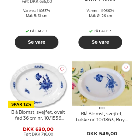
Før: DKK 636,00
Varenr.: 1106374
Varenr.: 1106624
Mål: B: 31 cm
Mål: Ø: 26 cm
PÅ LAGER
PÅ LAGER
Se vare
Se vare
SPAR 12%
Blå Blomst, svejfet, ovalt
Blå Blomst, svejfet,
fad 36 cm nr. 10/1556
bakke nr. 10/1863, Royal
eller 375, Royal
Copenhagen
DKK 630,00
Copenhagen
DKK 549,00
Før: DKK 716,00