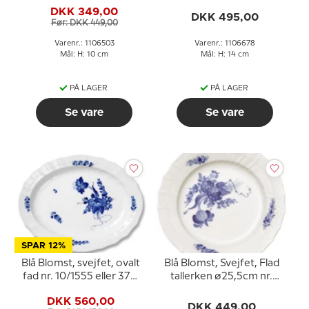
503, Royal Copenhagen
Royal Copenhagen
DKK 349,00
DKK 495,00
Før: DKK 449,00
Varenr.: 1106503
Varenr.: 1106678
Mål: H: 10 cm
Mål: H: 14 cm
PÅ LAGER
PÅ LAGER
Se vare
Se vare
SPAR 12%
Blå Blomst, svejfet, ovalt
Blå Blomst, Svejfet, Flad
fad nr. 10/1555 eller 374,
tallerken ø25,5cm nr.
Royal Copenhagen 31
10/1621 eller 624, Royal
DKK 560,00
cm
Copenhagen
DKK 449,00