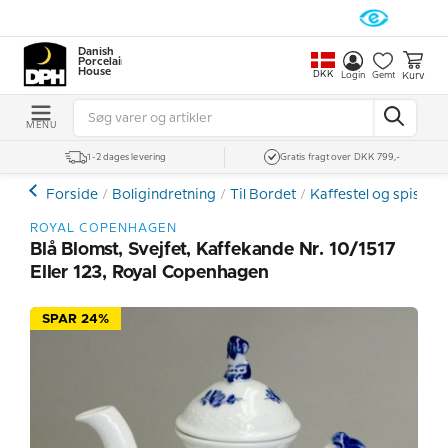
Danish
Porcelain
House
DKK
Kurv
Login
Gemt
MENU
1-2 dages levering
Gratis fragt over DKK 799,-
Forside
Boligindretning
Til Bordet
Kaffestel og spiseste
ROYAL COPENHAGEN
Blå Blomst, Svejfet, Kaffekande Nr. 10/1517
Eller 123, Royal Copenhagen
SPAR 24%