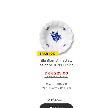
SPAR 10%
Blå Blomst, flettet,
n
asiet nr. 10/8007 or
350, Royal
DKK 225,00
Copenhagen
Før: DKK 250,00
Varenr.: 1107350
Mål: H: 3 cm x Ø: 15 cm
PÅ LAGER