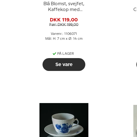
Blå Blomst, svejfet,
Kaffekop med
C
underkop nr. 10/1870
DKK 119,00
eller 071, indhold 18 cl.,
Før: DKK 199,00
Royal Copenhagen
e
Varenr.: 1106071
Mål: H: 7 cm x Ø: 14 cm
PÅ LAGER
Se vare