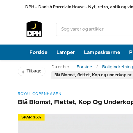
DPH – Danish Porcelain House - Nyt, retro, antik og vi
Forside
Lamper
Lampeskærme
P
Du er her:
Forside
Boligindretning
Tilbage
Blå Blomst, flettet, Kop og underkop n
ROYAL COPENHAGEN
Blå Blomst, Flettet, Kop Og Underk
SPAR 36%