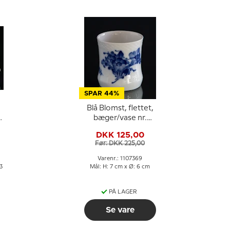
SPAR 44%
Blå Blomst, flettet,
bæger/vase nr.
10/8253 eller 369,
DKK 125,00
Royal Copenhagen
Før: DKK 225,00
Varenr.: 1107369
3
Mål: H: 7 cm x Ø: 6 cm
PÅ LAGER
Se vare