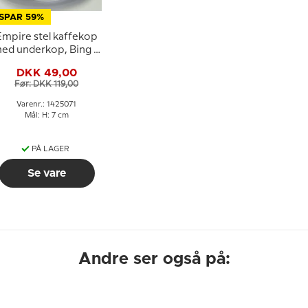
SPAR 59%
Empire stel kaffekop
ed underkop, Bing &
Grøndahl nr. 102, 305
DKK 49,00
eller 071
Før: DKK 119,00
Varenr.: 1425071
Mål: H: 7 cm
PÅ LAGER
Se vare
Andre ser også på: