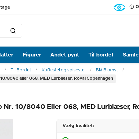
O
ntage
latter
Figurer
Andet pynt
Til bordet
Samlea
Til Bordet
Kaffestel og spisestel
Blå Blomst
r. 10/8040 eller 068, MED Lurblæser, Royal Copenhagen
op Nr. 10/8040 Eller 068, MED Lurblæser, 
Vælg kvalitet: