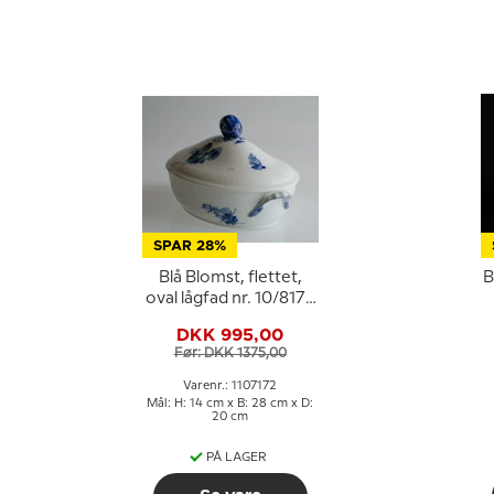
SPAR 28%
Blå Blomst, flettet,
B
oval lågfad nr. 10/8174
eller 172, Royal
DKK 995,00
Copenhagen
Før: DKK 1375,00
Varenr.: 1107172
Mål: H: 14 cm x B: 28 cm x D:
20 cm
PÅ LAGER