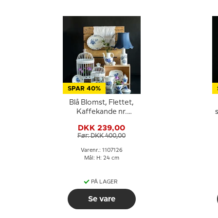
SPAR 40%
Blå Blomst, Flettet,
Kaffekande nr.
10/8189 eller 126,
DKK 239,00
Royal Copenhagen
Før: DKK 400,00
Varenr.: 1107126
Mål: H: 24 cm
PÅ LAGER
Se vare