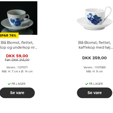
SPAR 76%
Blå Blomst, flettet,
Blå Blomst, flettet,
Kop og underkop nr.
kaffekop med høj
10/8261 eller 071,
hank nr. 10/8194 eller
DKK 59,00
Royal Copenhagen
089, Royal
DKK 359,00
Før: DKK 245,00
Copenhagen
Varenr.: 1107071
Varenr.: 1107089
Mål: H: 7 cm x Ø: 14 cm
Mål: H: 9 cm
PÅ LAGER
PÅ LAGER
Se vare
Se vare