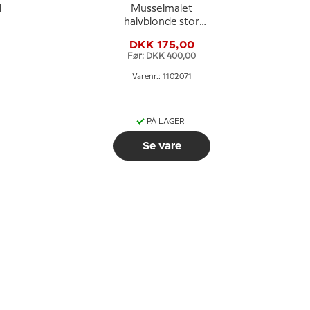
l
Musselmalet
halvblonde stor
kaffekop, indhold 17
DKK 175,00
cl., Royal Copenhagen
Før: DKK 400,00
Varenr.: 1102071
PÅ LAGER
Se vare