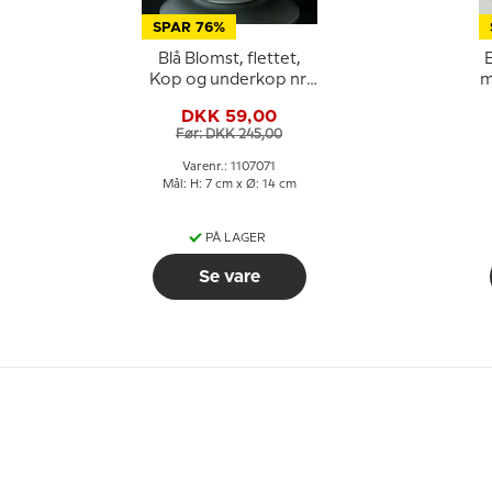
SPAR 76%
Blå Blomst, flettet,
Kop og underkop nr.
m
10/8261 eller 071,
DKK 59,00
Royal Copenhagen
Før: DKK 245,00
Varenr.: 1107071
Mål: H: 7 cm x Ø: 14 cm
PÅ LAGER
Se vare