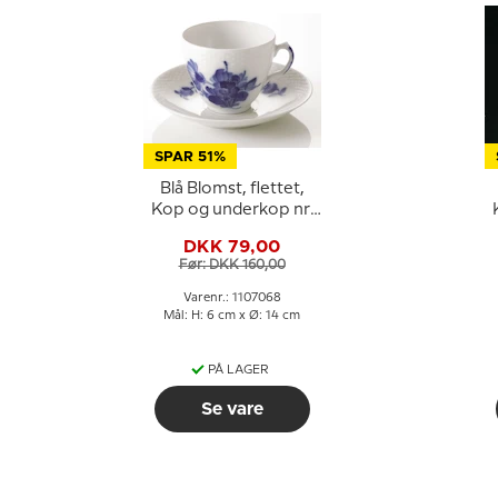
SPAR 51%
Blå Blomst, flettet,
Kop og underkop nr.
10/8040 eller 068,
DKK 79,00
Royal Copenhagen
Før: DKK 160,00
Varenr.: 1107068
Mål: H: 6 cm x Ø: 14 cm
PÅ LAGER
Se vare