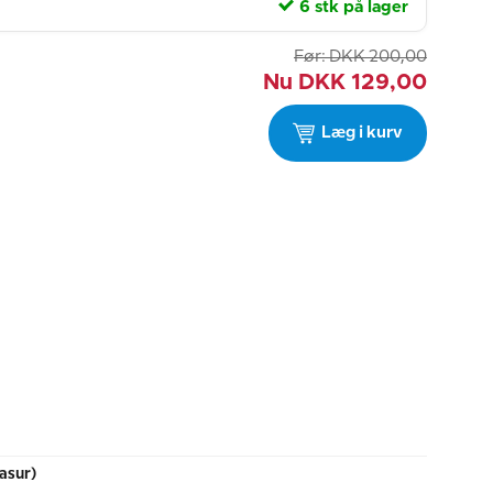
6 stk på lager
Før:
DKK
200,00
Nu
DKK
129,00
Læg i kurv
asur)