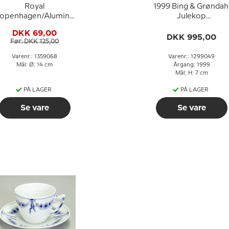
Royal
1999 Bing & Grøndah
openhagen/Aluminia
Julekop
Tranquebar, blå,
m/kagetallerken og
DKK 69,00
kaffekop nr. 11/992
underkop, sæt
DKK 995,00
Før: DKK 125,00
ller 068, indhold 1,2 dl
(kop Ø7,3cm)
Varenr.: 1359068
Varenr.: 1299049
Mål: Ø: 14 cm
Årgang: 1999
Mål: H: 7 cm
PÅ LAGER
PÅ LAGER
Se vare
Se vare