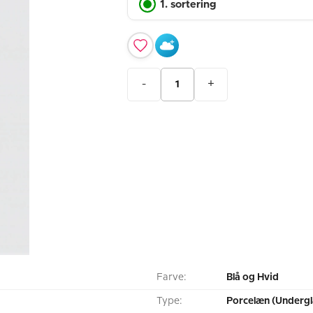
1. sortering
-
+
Farve:
Blå og Hvid
Type:
Porcelæn (Undergl