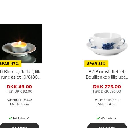
SPAR 47%
SPAR 31%
lå Blomst, flettet, lille
Blå Blomst, flettet,
rund asiet 10/8180
Bouillonkop lille ude
eller 330, Royal
låg nr. 10/8282 eller
DKK 49,00
DKK 275,00
Copenhagen
102, Royal
Før: DKK 92,00
Før: DKK 396,00
Copenhagen
Varenr.: 1107330
Varenr.: 1107102
Mål: Ø: 8 cm
Mål: H: 9 cm
PÅ LAGER
PÅ LAGER