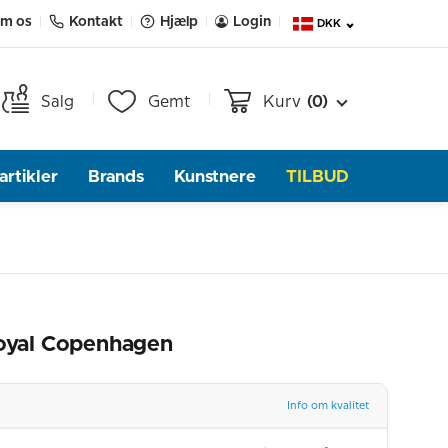
m os
Kontakt
Hjælp
Login
DKK
Salg
Gemt
Kurv
(0)
rtikler
Brands
Kunstnere
TILBUD
Royal Copenhagen
Info om kvalitet