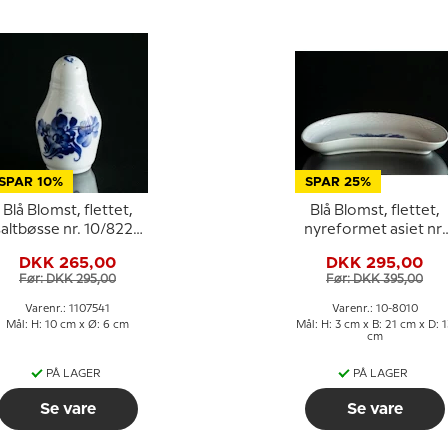
SPAR 10%
SPAR 25%
Blå Blomst, flettet,
Blå Blomst, flettet,
saltbøsse nr. 10/8225
nyreformet asiet nr.
eller 541, Royal
10/1080, Royal
DKK 265,00
DKK 295,00
Copenhagen
Copenhagen
Før: DKK 295,00
Før: DKK 395,00
Varenr.: 1107541
Varenr.: 10-8010
Mål: H: 10 cm x Ø: 6 cm
Mål: H: 3 cm x B: 21 cm x D: 1
cm
PÅ LAGER
PÅ LAGER
Se vare
Se vare