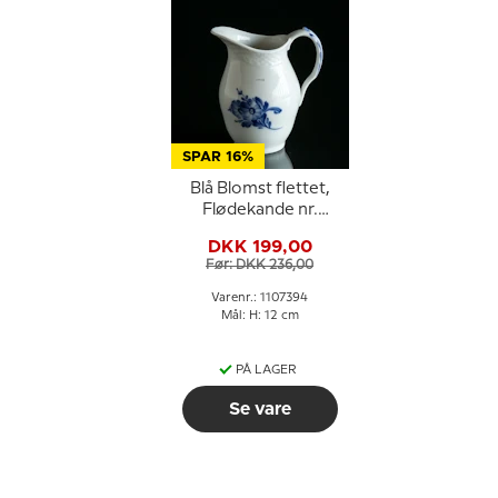
SPAR 16%
Blå Blomst flettet,
Flødekande nr.
10/8026 eller 394,
DKK 199,00
Royal Copenhagen
Før: DKK 236,00
Varenr.: 1107394
Mål: H: 12 cm
PÅ LAGER
Se vare