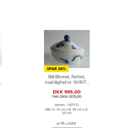
SPAR 28%
Blå Blomst, flettet,
oval lågfad nr. 10/8174
eller 172, Royal
DKK 995,00
Copenhagen
Før: DKK 1375,00
Varenr.: 1107172
Mål: H: 14 cm x B: 28 cm x D:
20 cm
PÅ LAGER