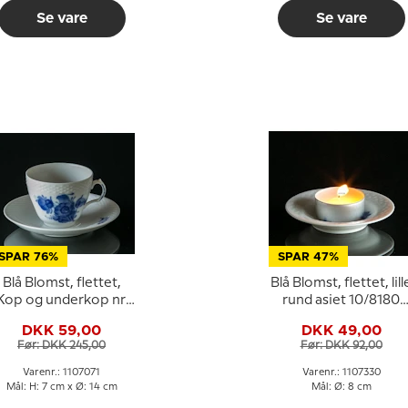
Se vare
Se vare
SPAR 76%
SPAR 47%
Blå Blomst, flettet,
Blå Blomst, flettet, lill
Kop og underkop nr.
rund asiet 10/8180
10/8261 eller 071,
eller 330, Royal
DKK 59,00
DKK 49,00
Royal Copenhagen
Copenhagen
Før: DKK 245,00
Før: DKK 92,00
Varenr.: 1107071
Varenr.: 1107330
Mål: H: 7 cm x Ø: 14 cm
Mål: Ø: 8 cm