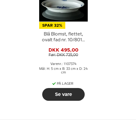
SPAR 32%
Blå Blomst, flettet,
ovalt fad nr. 10/8016
eller 374, Royal
DKK 495,00
Copenhagen 33cm
Før: DKK 725,00
Varenr.: 1107374
Mål: H: 5 cm x B: 33 cm x D: 24
cm
PÅ LAGER
Se vare