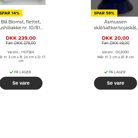
SPAR 14%
SPAR 59%
Blå Blomst, flettet,
Asmussen
ushibakke nr. 10/8181
skål/saltkar/sojaskål,
ller 364, til sukkerskål
firkantet, blå
DKK 239,00
DKK 20,00
og flødekande osv.,
Før: DKK 279,00
Før: DKK 49,00
Royal Copenhagen
25cm
Varenr.: 1107364
Varenr.: DG3000
l: H: 3 cm x B: 24 cm x D: 17
Mål: H: 2 cm x Ø: 8 cm
cm
PÅ LAGER
PÅ LAGER
Se vare
Se vare