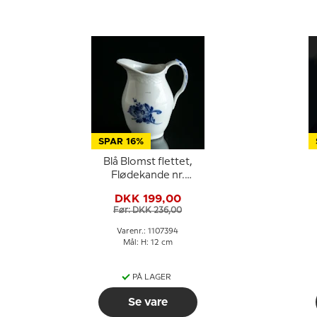
SPAR 16%
Blå Blomst flettet,
Flødekande nr.
10/8026 eller 394,
DKK 199,00
Royal Copenhagen
Før: DKK 236,00
Varenr.: 1107394
Mål: H: 12 cm
PÅ LAGER
Se vare