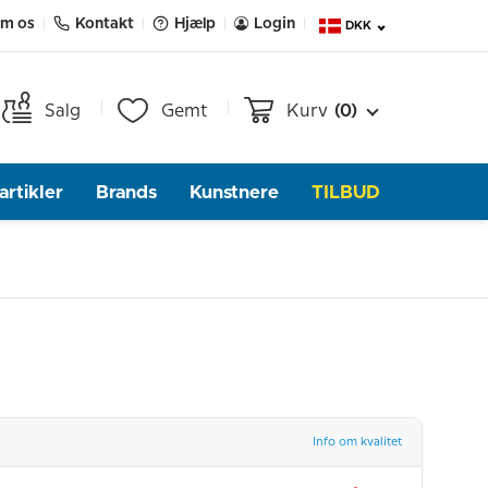
m os
Kontakt
Hjælp
Login
DKK
Salg
Gemt
Kurv
(0)
rtikler
Brands
Kunstnere
TILBUD
Info om kvalitet