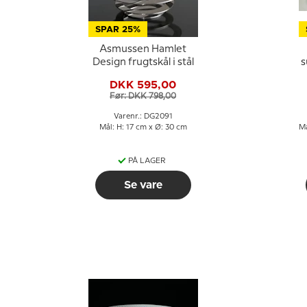
SPAR 25%
Asmussen Hamlet
Design frugtskål i stål
s
e
DKK 595,00
Før: DKK 798,00
Varenr.: DG2091
Mål: H: 17 cm x Ø: 30 cm
Må
PÅ LAGER
Se vare