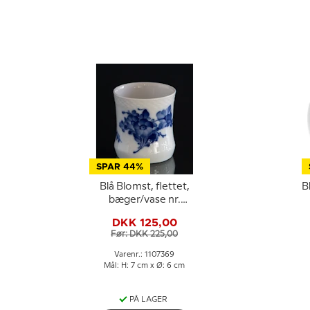
SPAR 44%
Blå Blomst, flettet,
B
bæger/vase nr.
10/8253 eller 369,
DKK 125,00
Royal Copenhagen
Før: DKK 225,00
Varenr.: 1107369
Mål: H: 7 cm x Ø: 6 cm
PÅ LAGER