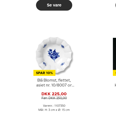
Se vare
SPAR 10%
Blå Blomst, flettet,
asiet nr. 10/8007 or
350, Royal
DKK 225,00
Copenhagen
Før: DKK 250,00
Varenr.: 1107350
Mål: H: 3 cm x Ø: 15 cm