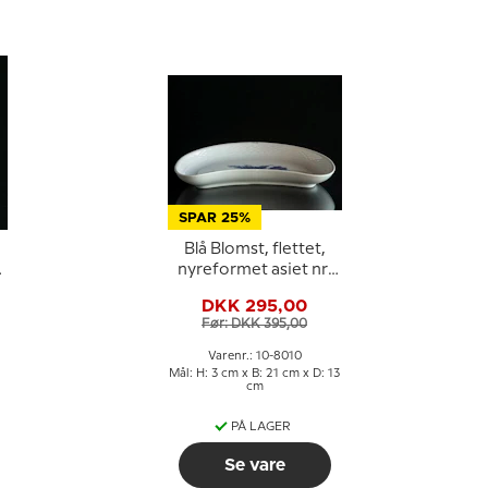
SPAR 25%
Blå Blomst, flettet,
5
nyreformet asiet nr.
10/1080, Royal
DKK 295,00
Copenhagen
Før: DKK 395,00
Varenr.: 10-8010
Mål: H: 3 cm x B: 21 cm x D: 13
cm
PÅ LAGER
Se vare