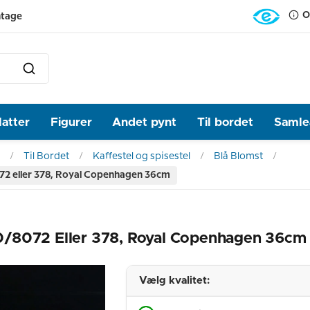
O
ntage
latter
Figurer
Andet pynt
Til bordet
Samlea
Til Bordet
Kaffestel og spisestel
Blå Blomst
/8072 eller 378, Royal Copenhagen 36cm
. 10/8072 Eller 378, Royal Copenhagen 36cm
Vælg kvalitet: