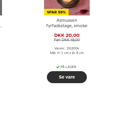
SPAR 59%
Asmussen
fyrfadsstage, smoke
DKK 20,00
Før: DKK 49,00
Varenr.: DG3004
Mål: H: 2 cm x Ø: 8 cm
PÅ LAGER
Se vare