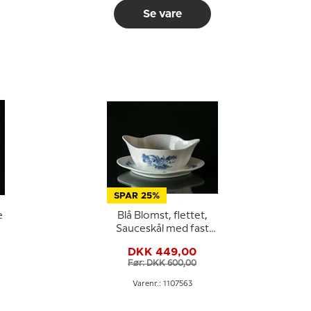
Se vare
SPAR 25%
e
Blå Blomst, flettet,
Sauceskål med fast
fod nr. 10/8159 eller
DKK 449,00
563, Royal
Før: DKK 600,00
Copenhagen
Varenr.: 1107563