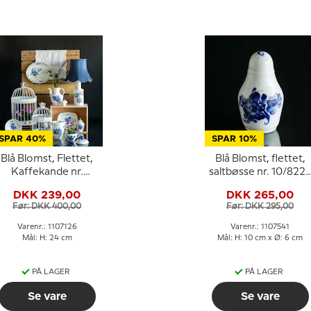
SPAR 40%
SPAR 10%
Blå Blomst, Flettet,
Blå Blomst, flettet,
Kaffekande nr.
saltbøsse nr. 10/822
10/8189 eller 126,
eller 541, Royal
DKK 239,00
DKK 265,00
Royal Copenhagen
Copenhagen
Før: DKK 400,00
Før: DKK 295,00
Varenr.: 1107126
Varenr.: 1107541
Mål: H: 24 cm
Mål: H: 10 cm x Ø: 6 cm
PÅ LAGER
PÅ LAGER
Se vare
Se vare