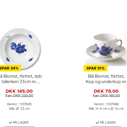
SPAR 34%
SPAR 51%
lå Blomst, flettet, dyb
Blå Blomst, flettet,
tallerken 23cm nr.
Kop og underkop nr.
10/8106 eller 605
10/8040 eller 068,
DKK 145,00
DKK 79,00
Royal Copenhagen
Før: DKK 220,00
Før: DKK 160,00
Varenr.: 1107605
Varenr.: 1107068
Mål: Ø: 23 cm
Mål: H: 6 cm x Ø: 14 cm
PÅ LAGER
PÅ LAGER