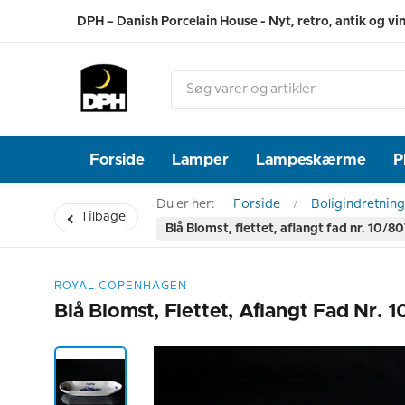
DPH – Danish Porcelain House - Nyt, retro, antik og vi
Forside
Lamper
Lampeskærme
P
Du er her:
Forside
Boligindretning
Tilbage
Blå Blomst, flettet, aflangt fad nr. 10
ROYAL COPENHAGEN
Blå Blomst, Flettet, Aflangt Fad Nr