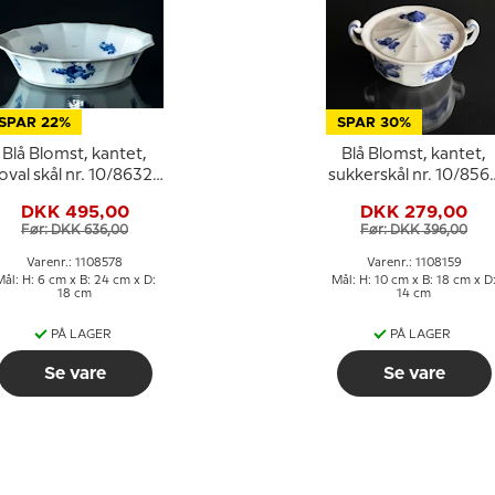
SPAR 22%
SPAR 30%
Blå Blomst, kantet,
Blå Blomst, kantet,
oval skål nr. 10/8632
sukkerskål nr. 10/856
eller 578
eller 159
DKK 495,00
DKK 279,00
Før: DKK 636,00
Før: DKK 396,00
Varenr.: 1108578
Varenr.: 1108159
ål: H: 6 cm x B: 24 cm x D:
Mål: H: 10 cm x B: 18 cm x D
18 cm
14 cm
PÅ LAGER
PÅ LAGER
Se vare
Se vare