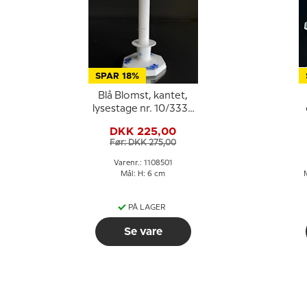
SPAR 18%
Blå Blomst, kantet,
lysestage nr. 10/3334
eller 501
DKK 225,00
Før: DKK 275,00
Varenr.: 1108501
Mål: H: 6 cm
M
PÅ LAGER
Se vare