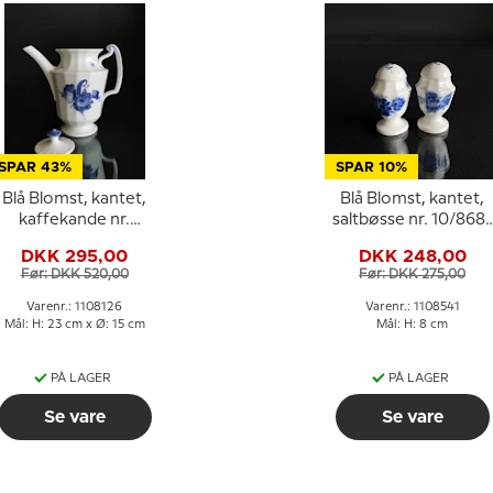
SPAR 43%
SPAR 10%
Blå Blomst, kantet,
Blå Blomst, kantet,
kaffekande nr.
saltbøsse nr. 10/8681
10/8502 eller 126
eller 541
DKK 295,00
DKK 248,00
Før: DKK 520,00
Før: DKK 275,00
Varenr.: 1108126
Varenr.: 1108541
Mål: H: 23 cm x Ø: 15 cm
Mål: H: 8 cm
PÅ LAGER
PÅ LAGER
Se vare
Se vare