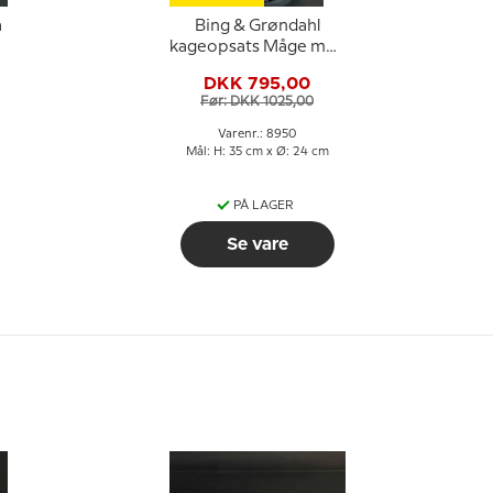
å
Bing & Grøndahl
r
kageopsats Måge med
guld,
DKK 795,00
Før: DKK 1025,00
Varenr.: 8950
Mål: H: 35 cm x Ø: 24 cm
PÅ LAGER
Se vare