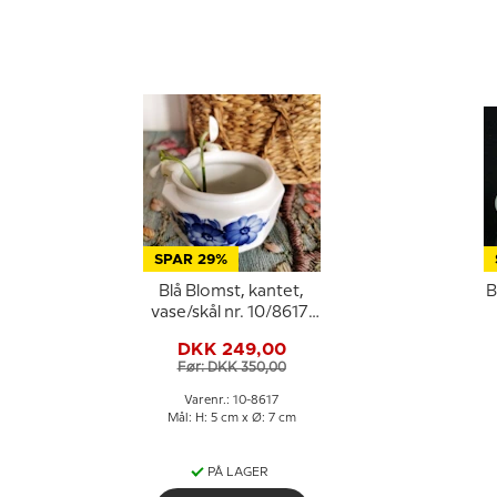
SPAR 29%
Blå Blomst, kantet,
B
vase/skål nr. 10/8617,
Royal Copenhagen
DKK 249,00
Før: DKK 350,00
Varenr.: 10-8617
Mål: H: 5 cm x Ø: 7 cm
PÅ LAGER