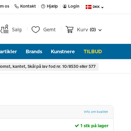
m os
Kontakt
Hjælp
Login
DKK
Salg
Gemt
Kurv
(0)
rtikler
Brands
Kunstnere
TILBUD
lomst, kantet, Skål på lav fod nr. 10/8530 eller 577
Info om kvalitet
1 stk på lager