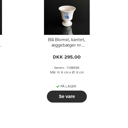
Blå Blomst, kantet,
3
æggebæger nr.
10/8576 eller 696
DKK 295,00
Varenr.: 1108696
:
Mål: H: 6 cm x Ø: 6 cm
PÅ LAGER
Se vare