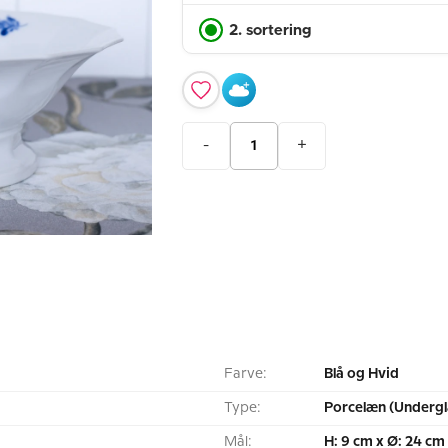
2. sortering
-
+
Farve:
Blå og Hvid
Type:
Porcelæn (Undergl
Mål:
H: 9 cm x Ø: 24 cm