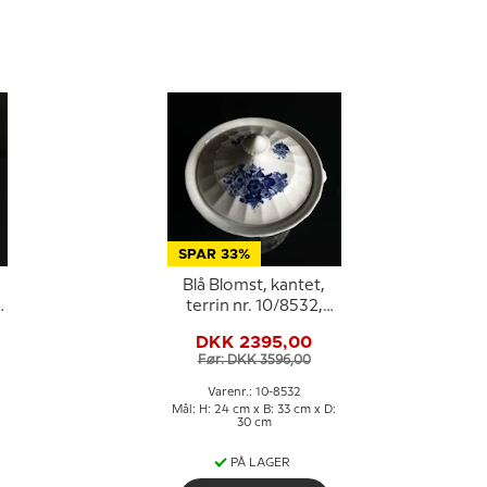
SPAR 33%
Blå Blomst, kantet,
l
terrin nr. 10/8532,
Royal Copenhagen
DKK 2395,00
Før: DKK 3596,00
Varenr.: 10-8532
Mål: H: 24 cm x B: 33 cm x D:
30 cm
PÅ LAGER