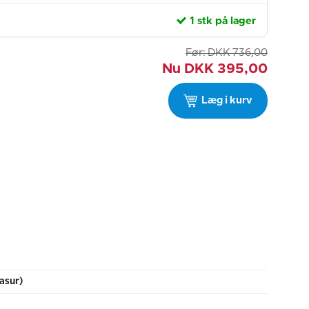
1 stk på lager
Før:
DKK
736,00
Nu
DKK
395,00
Læg i kurv
asur)