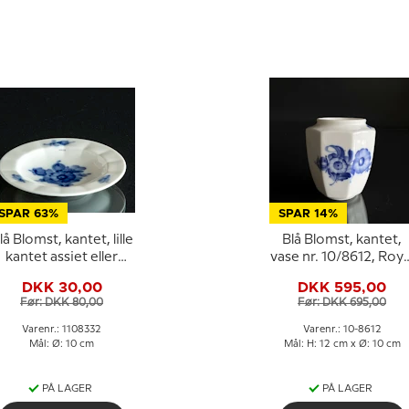
SPAR 63%
SPAR 14%
lå Blomst, kantet, lille
Blå Blomst, kantet,
kantet assiet eller
vase nr. 10/8612, Roya
smørskål 9.5 cm nr.
Copenhagen
DKK 30,00
DKK 595,00
10/8554 eller 332
Før: DKK 80,00
Før: DKK 695,00
Varenr.: 1108332
Varenr.: 10-8612
Mål: Ø: 10 cm
Mål: H: 12 cm x Ø: 10 cm
PÅ LAGER
PÅ LAGER