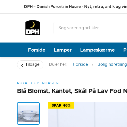
DPH – Danish Porcelain House - Nyt, retro, antik og vi
Forside
Lamper
Lampeskærme
P
Tilbage
Du er her:
Forside
Boligindretning
ROYAL COPENHAGEN
Blå Blomst, Kantet, Skål På Lav Fod 
SPAR 46%