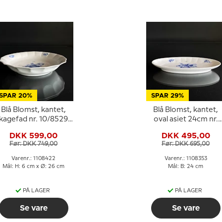
SPAR 20%
SPAR 29%
Blå Blomst, kantet,
Blå Blomst, kantet,
kagefad nr. 10/8529
oval asiet 24cm nr.
eller 422, 27cm
10/8589 eller 353
DKK 599,00
DKK 495,00
Før: DKK 749,00
Før: DKK 695,00
Varenr.: 1108422
Varenr.: 1108353
Mål: H: 6 cm x Ø: 26 cm
Mål: B: 24 cm
PÅ LAGER
PÅ LAGER
Se vare
Se vare