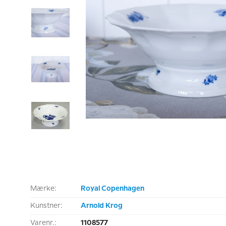
Mærke:
Royal Copenhagen
Kunstner:
Arnold Krog
Varenr.:
1108577