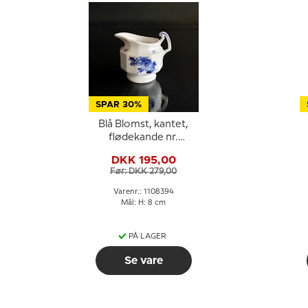
SPAR 30%
Blå Blomst, kantet,
flødekande nr.
10/8564 eller 394
DKK 195,00
Før: DKK 279,00
Varenr.: 1108394
Mål: H: 8 cm
PÅ LAGER
Se vare