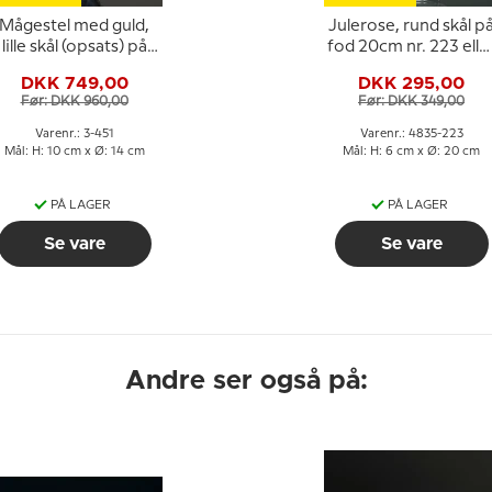
Mågestel med guld,
Julerose, rund skål p
lille skål (opsats) på
fod 20cm nr. 223 elle
trekantet fod med
428
DKK 749,00
DKK 295,00
delfiner 14cm, Bing &
Før: DKK 960,00
Før: DKK 349,00
Grøndahl nr. 451 eller
66
Varenr.: 3-451
Varenr.: 4835-223
Mål: H: 10 cm x Ø: 14 cm
Mål: H: 6 cm x Ø: 20 cm
PÅ LAGER
PÅ LAGER
Se vare
Se vare
Andre ser også på: