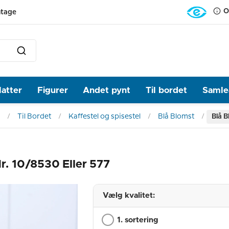
O
ntage
latter
Figurer
Andet pynt
Til bordet
Samlea
Til Bordet
Kaffestel og spisestel
Blå Blomst
Blå B
Nr. 10/8530 Eller 577
Vælg kvalitet:
1. sortering