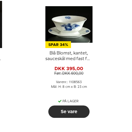
SPAR 34%
Blå Blomst, kantet,
sauceskål med fast fod
nr. 10/8631 eller 563
DKK 395,00
Før: DKK 600,00
Varenr.: 1108563
Mål: H: 8 cm x B: 23 cm
PÅ LAGER
Se vare