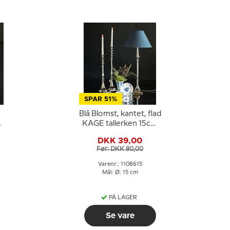
SPAR 51%
Blå Blomst, kantet, flad
KAGE tallerken 15cm
nr. 10/8553 eller 615
DKK 39,00
Før: DKK 80,00
Varenr.: 1108615
Mål: Ø: 15 cm
PÅ LAGER
Se vare