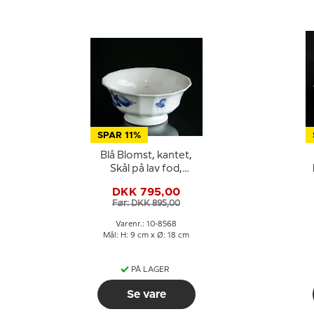
SPAR 11%
Blå Blomst, kantet,
Skål på lav fod,
skylleskål nr. 10/8568,
DKK 795,00
Royal Copenhagen
Før: DKK 895,00
Varenr.: 10-8568
Mål: H: 9 cm x Ø: 18 cm
PÅ LAGER
Se vare