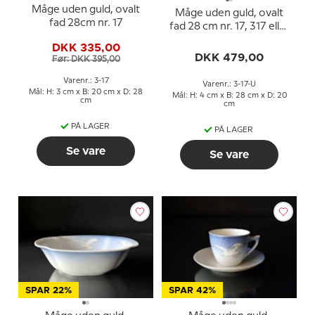
Måge uden guld, ovalt
Måge uden guld, ovalt
fad 28cm nr. 17
fad 28 cm nr. 17, 317 eller
375
DKK 335,00
DKK 479,00
Før: DKK 395,00
Varenr.: 3-17
Varenr.: 3-17-U
Mål: H: 3 cm x B: 20 cm x D: 28
Mål: H: 4 cm x B: 28 cm x D: 20
cm
cm
PÅ LAGER
PÅ LAGER
Se vare
Se vare
SPAR 22%
SPAR 42%