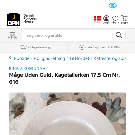
Danish
Porcelain
House
DKK
Kurv
Login
Gemt
MENU
1-2 dages levering
Gratis fragt over DKK 799,-
Forside
Boligindretning
Til Bordet
Kaffestel og spiseste
BING & GRØNDAHL
Måge Uden Guld, Kagetallerken 17,5 Cm Nr.
616