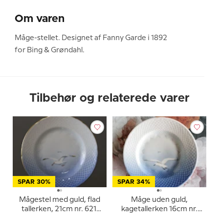
Om varen
Måge-stellet. Designet af Fanny Garde i 1892
for Bing & Grøndahl.
Tilbehør og relaterede varer
SPAR 30%
SPAR 34%
Mågestel med guld, flad
Måge uden guld,
tallerken, 21cm nr. 621,
kagetallerken 16cm nr.
326 eller 26
615 eller 28A