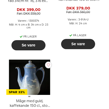
fad 34cm nr. 16, 316 eller
Bing & Grøndahl nr. 91A
374
DKK 379,00
DKK 399,00
Før: DKK 560,00
Før: DKK 559,00
Varenr.: 3-91A-U
Varenr.: 1300374
Mål: H: 24 cm
Mål: H: 4 cm x B: 34 cm x D: 23
cm
PÅ LAGER
PÅ LAGER
Se vare
Se vare
SPAR 33%
Måge med guld,
kaffekande 150 cl., stor,