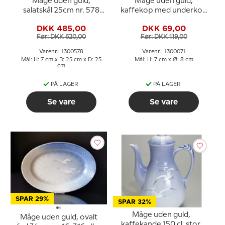
Måge uden guld,
Måge uden guld,
salatskål 25cm nr. 578
kaffekop med underkop
eller 43
nr. 102 eller 071
DKK 485,00
DKK 69,00
Før: DKK 620,00
Før: DKK 119,00
Varenr.: 1300578
Varenr.: 1300071
Mål: H: 7 cm x B: 25 cm x D: 25
Mål: H: 7 cm x Ø: 8 cm
cm
PÅ LAGER
PÅ LAGER
Se vare
Se vare
SPAR 29%
SPAR 32%
Måge uden guld,
Måge uden guld, ovalt
kaffekande 150 cl. stor,