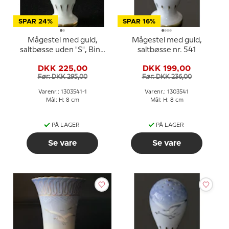
SPAR 24%
SPAR 16%
Mågestel med guld,
Mågestel med guld,
saltbøsse uden "S", Bing
saltbøsse nr. 541
& Grøndahl - Royal
DKK 225,00
DKK 199,00
Copenhagen
Før: DKK 295,00
Før: DKK 236,00
Varenr.: 1303541-1
Varenr.: 1303541
Mål: H: 8 cm
Mål: H: 8 cm
PÅ LAGER
PÅ LAGER
Se vare
Se vare