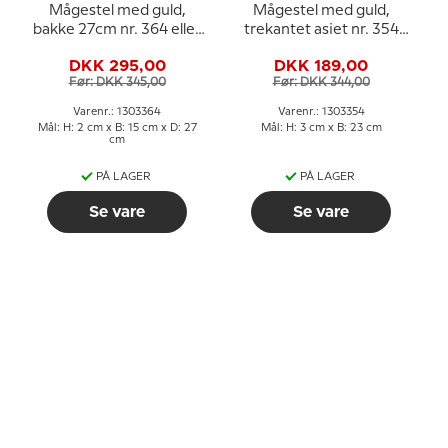
Mågestel med guld,
Mågestel med guld,
bakke 27cm nr. 364 eller
trekantet asiet nr. 354
96
eller 40, 23cm
DKK 295,00
DKK 189,00
Før: DKK 345,00
Før: DKK 344,00
Varenr.: 1303364
Varenr.: 1303354
Mål: H: 2 cm x B: 15 cm x D: 27
Mål: H: 3 cm x B: 23 cm
cm
PÅ LAGER
PÅ LAGER
Se vare
Se vare