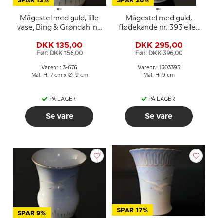
SPAR 13%
SPAR 26%
Mågestel med guld, lille
Mågestel med guld,
vase, Bing & Grøndahl nr.
flødekande nr. 393 eller
676 eller 219
85B, indhold 15 cl.
DKK 135,00
DKK 295,00
Før: DKK 156,00
Før: DKK 396,00
Varenr.: 3-676
Varenr.: 1303393
Mål: H: 7 cm x Ø: 9 cm
Mål: H: 9 cm
PÅ LAGER
PÅ LAGER
Se vare
Se vare
SPAR 17%
SPAR 9%