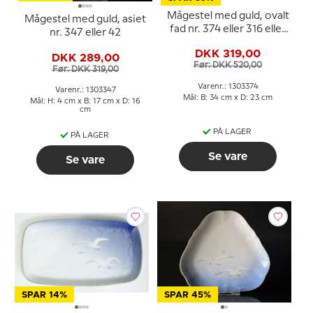
Mågestel med guld, ovalt
Mågestel med guld, asiet
fad nr. 374 eller 316 eller
nr. 347 eller 42
16, mellem, 34cm
DKK 319,00
DKK 289,00
Før: DKK 520,00
Før: DKK 319,00
Varenr.: 1303374
Varenr.: 1303347
Mål: B: 34 cm x D: 23 cm
Mål: H: 4 cm x B: 17 cm x D: 16
cm
PÅ LAGER
PÅ LAGER
Se vare
Se vare
SPAR 14%
SPAR 45%