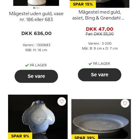
SPAR 15%
Mågestel med guld,
Mågestel uden guld, vase
asiet, Bing & Grøndahl nr.
nr. 186 eller 683
200 eller 330
DKK 47,00
DKK 636,00
Før: DKK 55,00
Varenr.: 3-200
Varenr.: 1300683
Mål: B: 9 cm x D: 7 cm
Mål: H: 16 cm
PÅ LAGER
PÅ LAGER
Se vare
Se vare
SPAR 9%
SPAR 39%