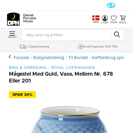
Danish
Porcelain
House
DKK
Kurv
Login
Gemt
MENU
1-2 dages levering
Gratis fragt over DKK 799,-
Forside
Boligindretning
Til Bordet
Kaffestel og spiseste
BING & GRØNDAHL - ROYAL COPENHAGEN
Mågestel Med Guld, Vase, Mellem Nr. 678
Eller 201
SPAR 34%