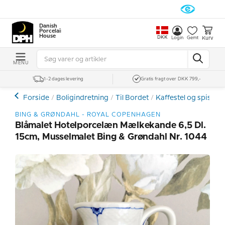
Danish
Porcelain
House
DKK
Kurv
Login
Gemt
MENU
1-2 dages levering
Gratis fragt over DKK 799,-
Forside
Boligindretning
Til Bordet
Kaffestel og spiseste
BING & GRØNDAHL - ROYAL COPENHAGEN
Blåmalet Hotelporcelæn Mælkekande 6,5 Dl.
15cm, Musselmalet Bing & Grøndahl Nr. 1044