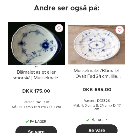
Andre ser også på:
Musselmalet/Blåmalet
Blåmalet asiet eller
Ovalt Fad 24 cm, lille,
smørskål, Musselmalet
Bing & Grøndahl nr. 12
Bing & Grøndahl
DKK 695,00
DKK 175,00
Varenr.: DG3826
Varenr.: 1415330
Mål: H: 3 cm x B: 24 cm x D: 17
Mål: H: 1 cm x B: 9 cm x D: 7 cm
cm
PÅ LAGER
PÅ LAGER
Se vare
Se vare