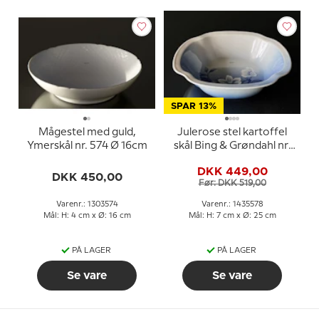
SPAR 13%
Mågestel med guld,
Julerose stel kartoffel
Ymerskål nr. 574 Ø 16cm
skål Bing & Grøndahl nr.
43, 313 eller 578
DKK 449,00
DKK 450,00
Før: DKK 519,00
Varenr.: 1303574
Varenr.: 1435578
Mål: H: 4 cm x Ø: 16 cm
Mål: H: 7 cm x Ø: 25 cm
PÅ LAGER
PÅ LAGER
Se vare
Se vare