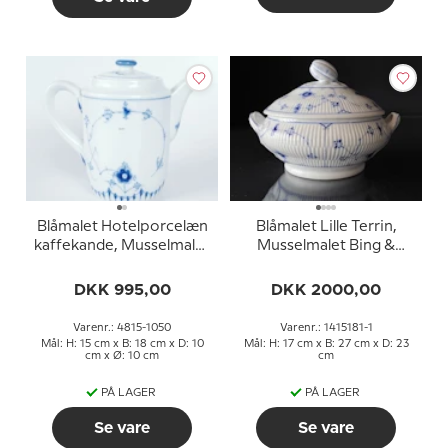
Blåmalet Hotelporcelæn
Blåmalet Lille Terrin,
kaffekande, Musselmalet
Musselmalet Bing &
Bing & Grøndahl nr. 1050
Grøndahl nr. 25 - Meget
sjælden
DKK 995,00
DKK 2000,00
Varenr.: 4815-1050
Varenr.: 1415181-1
Mål: H: 15 cm x B: 18 cm x D: 10
Mål: H: 17 cm x B: 27 cm x D: 23
cm x Ø: 10 cm
cm
PÅ LAGER
PÅ LAGER
Se vare
Se vare