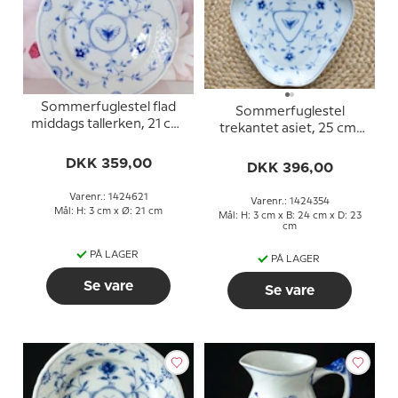
Sommerfuglestel flad
Sommerfuglestel
middags tallerken, 21 cm,
trekantet asiet, 25 cm,
Bing & Grøndahl nr. 26
Bing & Grøndahl nr. 40
eller 621
DKK 359,00
eller 354
DKK 396,00
Varenr.: 1424621
Varenr.: 1424354
Mål: H: 3 cm x Ø: 21 cm
Mål: H: 3 cm x B: 24 cm x D: 23
cm
PÅ LAGER
PÅ LAGER
Se vare
Se vare