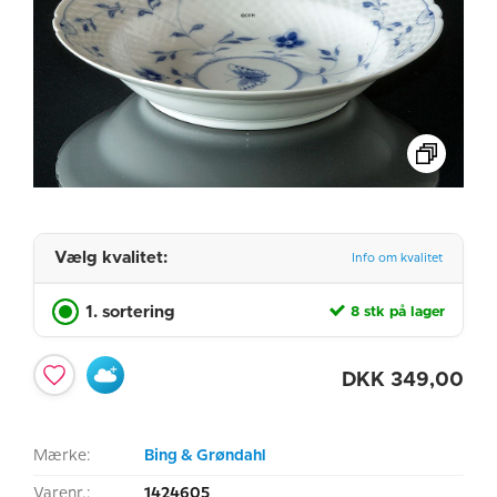
Vælg kvalitet:
Info om kvalitet
1. sortering
8 stk på lager
DKK
349,00
Mærke:
Bing & Grøndahl
Varenr.:
1424605