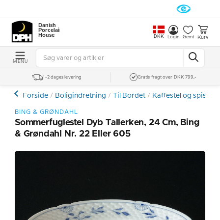
Danish
Porcelain
House
DKK
Kurv
Login
Gemt
MENU
1-2 dages levering
Gratis fragt over DKK 799,-
Forside
Boligindretning
Til Bordet
Kaffestel og spiseste
BING & GRØNDAHL
Sommerfuglestel Dyb Tallerken, 24 Cm, Bing
& Grøndahl Nr. 22 Eller 605