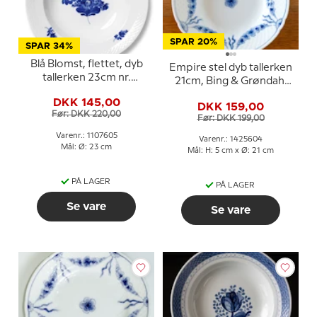
SPAR 20%
SPAR 34%
Blå Blomst, flettet, dyb
Empire stel dyb tallerken
tallerken 23cm nr.
21cm, Bing & Grøndahl
10/8106 eller 605
nr. 23 eller 604
DKK 145,00
DKK 159,00
Før: DKK 220,00
Før: DKK 199,00
Varenr.: 1107605
Varenr.: 1425604
Mål: Ø: 23 cm
Mål: H: 5 cm x Ø: 21 cm
PÅ LAGER
PÅ LAGER
Se vare
Se vare