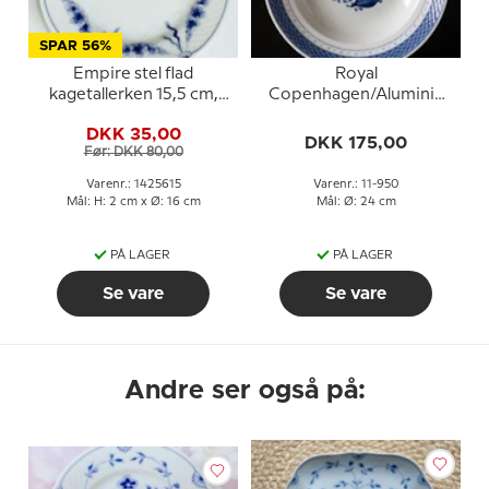
SPAR 56%
Empire stel flad
Royal
kagetallerken 15,5 cm,
Copenhagen/Aluminia
Bing & Grøndahl nr. 28A,
Tranquebar, blå, dyb
DKK 35,00
306 eller 615
tallerken 24cm, nr. 950
DKK 175,00
Før: DKK 80,00
Varenr.: 1425615
Varenr.: 11-950
Mål: H: 2 cm x Ø: 16 cm
Mål: Ø: 24 cm
PÅ LAGER
PÅ LAGER
Se vare
Se vare
Andre ser også på: