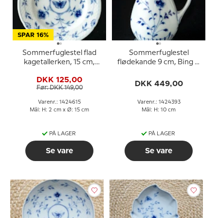
SPAR 16%
Sommerfuglestel flad
Sommerfuglestel
kagetallerken, 15 cm,
flødekande 9 cm, Bing &
Bing & Grøndahl nr. 28A
Grøndahl nr. 85B eller
DKK 125,00
eller 615
393
DKK 449,00
Før: DKK 149,00
Varenr.: 1424615
Varenr.: 1424393
Mål: H: 2 cm x Ø: 15 cm
Mål: H: 10 cm
PÅ LAGER
PÅ LAGER
Se vare
Se vare