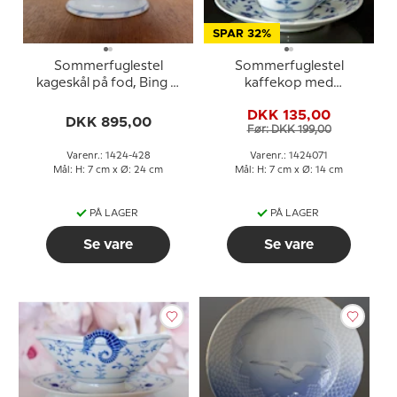
SPAR 32%
Sommerfuglestel
Sommerfuglestel
kageskål på fod, Bing &
kaffekop med
Grøndahl 24cm nr. 206
underkop, Bing &
DKK 135,00
eller 428
Grøndahl nr. 102 eller 071
DKK 895,00
Før: DKK 199,00
Varenr.: 1424-428
Varenr.: 1424071
Mål: H: 7 cm x Ø: 24 cm
Mål: H: 7 cm x Ø: 14 cm
PÅ LAGER
PÅ LAGER
Se vare
Se vare