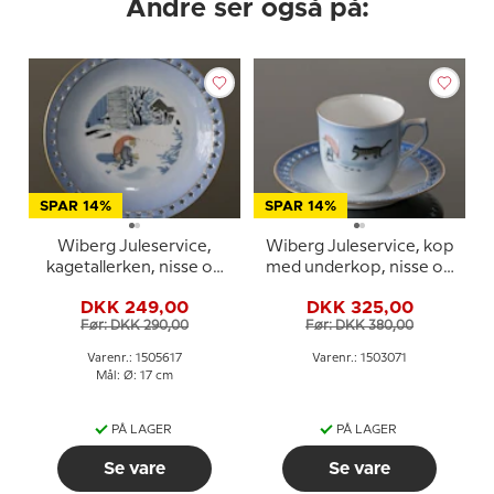
Andre ser også på:
SPAR 14%
SPAR 14%
Wiberg Juleservice,
Wiberg Juleservice, kop
kagetallerken, nisse og
med underkop, nisse og
kat, Bing & Grøndahl nr.
kat, Bing & Grøndahl nr.
DKK 249,00
DKK 325,00
3505616
3503305
Før: DKK 290,00
Før: DKK 380,00
Varenr.: 1505617
Varenr.: 1503071
Mål: Ø: 17 cm
PÅ LAGER
PÅ LAGER
Se vare
Se vare