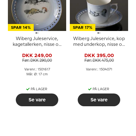
SPAR 14%
SPAR 17%
Wiberg Juleservice,
Wiberg Juleservice, kop
kagetallerken, nisse og
med underkop, nisse og
ræv, Bing & Grøndahl nr.
kælk, Bing & Grøndahl nr.
DKK 249,00
DKK 395,00
3501616
3504305
Før: DKK 290,00
Før: DKK 475,00
Varenr.: 1501617
Varenr.: 1504071
Mål: Ø: 17 cm
PÅ LAGER
PÅ LAGER
Se vare
Se vare