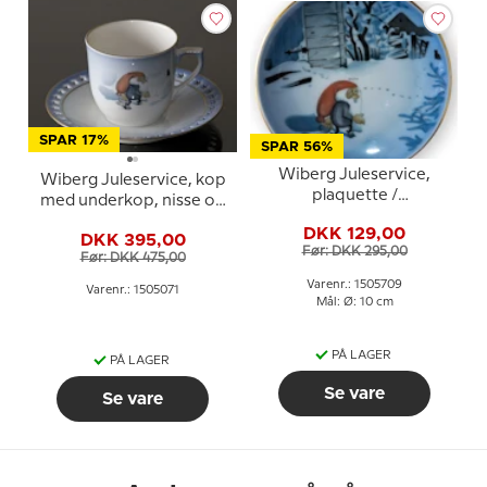
SPAR 17%
SPAR 56%
Wiberg Juleservice,
Wiberg Juleservice, kop
plaquette /
med underkop, nisse og
smørtallerken nr. 5, nisse
kat, Bing & Grøndahl nr.
DKK 129,00
og kat, Bing & Grøndahl
DKK 395,00
3505305
Før: DKK 295,00
nr. 1505709
Før: DKK 475,00
Varenr.: 1505709
Varenr.: 1505071
Mål: Ø: 10 cm
PÅ LAGER
PÅ LAGER
Se vare
Se vare