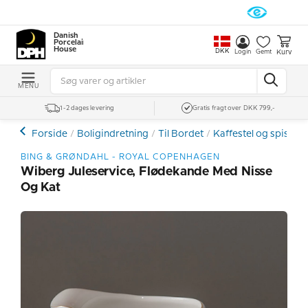
Danish
Porcelain
House
DKK
Kurv
Login
Gemt
MENU
1-2 dages levering
Gratis fragt over DKK 799,-
Forside
Boligindretning
Til Bordet
Kaffestel og spiseste
BING & GRØNDAHL - ROYAL COPENHAGEN
Wiberg Juleservice, Flødekande Med Nisse
Og Kat