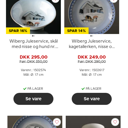
SPAR 16%
SPAR 14%
Wiberg Juleservice, skål
Wiberg Juleservice,
med nisse og hund nr.
kagetallerken, nisse og
3502574
hund, Bing & Grøndahl
DKK 295,00
DKK 249,00
nr. 3502616
Før: DKK 350,00
Før: DKK 290,00
Varenr.: 1502574
Varenr.: 1502617
Mål: Ø: 17 cm
Mål: Ø: 17 cm
PÅ LAGER
PÅ LAGER
Se vare
Se vare