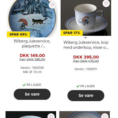
SPAR 17%
SPAR 49%
Wiberg Juleservice,
Wiberg Juleservice, kop
plaquette /
med underkop, nisse og
Smørtallerken nr.3, nisse
kat, Bing & Grøndahl nr.
DKK 149,00
og kat, Bing & Grøndahl
DKK 395,00
3505305
Før: DKK 295,00
nr. 1503709
Før: DKK 475,00
Varenr.: 1503709
Varenr.: 1505071
Mål: Ø: 10 cm
PÅ LAGER
PÅ LAGER
Se vare
Se vare