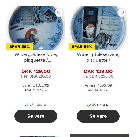
SPAR 56%
SPAR 56%
Wiberg Juleservice,
Wiberg Juleservice,
plaquette /
plaquette /
smørtallerken nr. 5, nisse
Smørtallerken nr.6, nisse
DKK 129,00
DKK 129,00
og kat, Bing & Grøndahl
og kat, Bing & Grøndahl
Før: DKK 295,00
Før: DKK 295,00
nr. 1505709
nr. 1506709
Varenr.: 1505709
Varenr.: 1506709
Mål: Ø: 10 cm
Mål: Ø: 10 cm
PÅ LAGER
PÅ LAGER
Se vare
Se vare