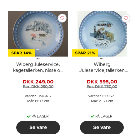
SPAR 14%
SPAR 21%
Wiberg Juleservice,
Wiberg
kagetallerken, nisse og
Juleservice,tallerken
kat i sneen, Bing &
med nisse, kat og ræv nr.
DKK 249,00
DKK 595,00
Grøndahl nr. 3503616
3509326
Før: DKK 290,00
Før: DKK 750,00
Varenr.: 1503617
Varenr.: 1509621
Mål: Ø: 17 cm
Mål: Ø: 21 cm
PÅ LAGER
PÅ LAGER
Se vare
Se vare