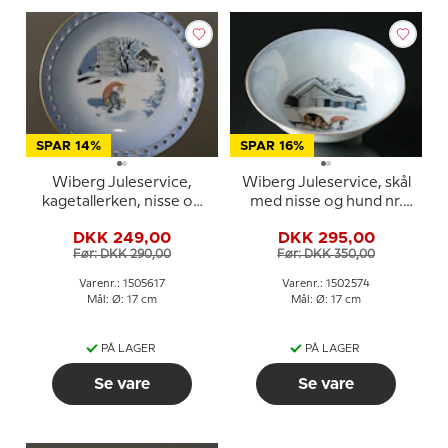
SPAR 14%
SPAR 16%
Wiberg Juleservice,
Wiberg Juleservice, skål
kagetallerken, nisse og
med nisse og hund nr.
kat, Bing & Grøndahl nr.
3502574
DKK 249,00
DKK 295,00
3505616
Før: DKK 290,00
Før: DKK 350,00
Varenr.: 1505617
Varenr.: 1502574
Mål: Ø: 17 cm
Mål: Ø: 17 cm
PÅ LAGER
PÅ LAGER
Se vare
Se vare