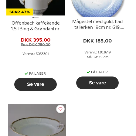
SPAR 47%
Mågestel med guld, flad
Offenbach kaffekande
tallerken 19cm nr. 619,
1,5 l Bing & Grøndahl nr.
618 eller 27
301 eller 91A
DKK 395,00
DKK 185,00
Før: DKK 750,00
Varenr.: 1303619
Varenr.: 3033301
Mål: Ø: 19 cm
PÅ LAGER
PÅ LAGER
Se vare
Se vare