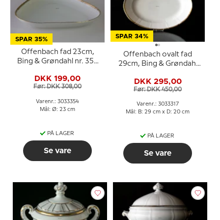
SPAR 34%
SPAR 35%
Offenbach fad 23cm,
Offenbach ovalt fad
Bing & Grøndahl nr. 354
29cm, Bing & Grøndahl
eller 40
nr. 317 eller 17
DKK 199,00
DKK 295,00
Før: DKK 308,00
Før: DKK 450,00
Varenr.: 3033354
Varenr.: 3033317
Mål: Ø: 23 cm
Mål: B: 29 cm x D: 20 cm
PÅ LAGER
PÅ LAGER
Se vare
Se vare