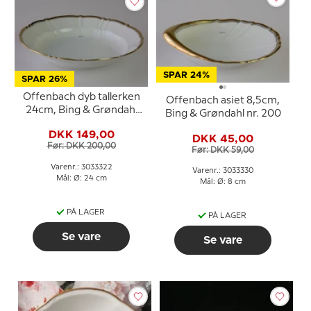
SPAR 24%
SPAR 26%
Offenbach dyb tallerken
Offenbach asiet 8,5cm,
24cm, Bing & Grøndahl
Bing & Grøndahl nr. 200
nr. 322 eller 22
DKK 149,00
DKK 45,00
Før: DKK 200,00
Før: DKK 59,00
Varenr.: 3033322
Varenr.: 3033330
Mål: Ø: 24 cm
Mål: Ø: 8 cm
PÅ LAGER
PÅ LAGER
Se vare
Se vare