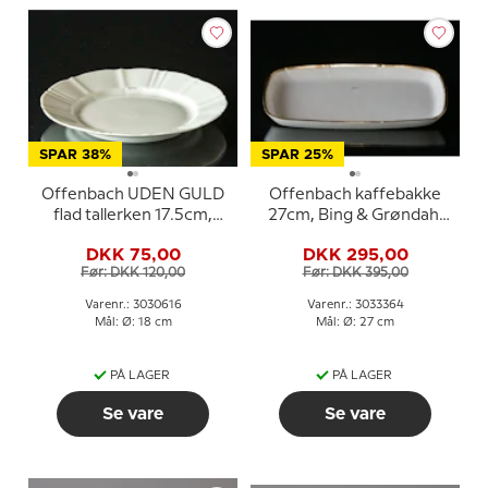
SPAR 38%
SPAR 25%
Offenbach UDEN GULD
Offenbach kaffebakke
flad tallerken 17.5cm,
27cm, Bing & Grøndahl
Bing & Grøndahl
nr. 364 eller 96
DKK 75,00
DKK 295,00
Før: DKK 120,00
Før: DKK 395,00
Varenr.: 3030616
Varenr.: 3033364
Mål: Ø: 18 cm
Mål: Ø: 27 cm
PÅ LAGER
PÅ LAGER
Se vare
Se vare