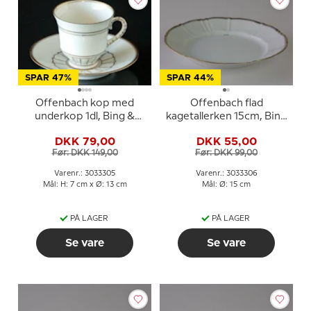
SPAR 47%
SPAR 44%
Offenbach kop med
Offenbach flad
underkop 1dl, Bing &
kagetallerken 15cm, Bing
Grøndahl nr. 305 eller
& Grøndahl nr. 306 eller
DKK 79,00
DKK 55,00
102
28A
Før: DKK 149,00
Før: DKK 99,00
Varenr.: 3033305
Varenr.: 3033306
Mål: H: 7 cm x Ø: 13 cm
Mål: Ø: 15 cm
PÅ LAGER
PÅ LAGER
Se vare
Se vare