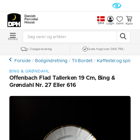
Danish
Porcelain
House
DKK
Kurv
Login
Gemt
MENU
1-2 dages levering
Gratis fragt over DKK 799,-
Forside
Boligindretning
Til Bordet
Kaffestel og spiseste
BING & GRØNDAHL
Offenbach Flad Tallerken 19 Cm, Bing &
Grøndahl Nr. 27 Eller 616