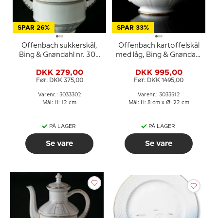
SPAR 26%
SPAR 33%
Offenbach sukkerskål,
Offenbach kartoffelskål
Bing & Grøndahl nr. 302
med låg, Bing & Grøndahl
eller 94
nr. 512 eller 5
DKK 279,00
DKK 995,00
Før: DKK 375,00
Før: DKK 1495,00
Varenr.: 3033302
Varenr.: 3033512
Mål: H: 12 cm
Mål: H: 8 cm x Ø: 22 cm
PÅ LAGER
PÅ LAGER
Se vare
Se vare