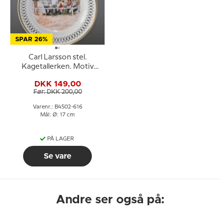
SPAR 26%
Carl Larsson stel.
Kagetallerken. Motiv
nummer 2 nr. 4502-616,
DKK 149,00
Bing & Grøndahl
Før: DKK 200,00
Varenr.: B4502-616
Mål: Ø: 17 cm
PÅ LAGER
Se vare
Andre ser også på: