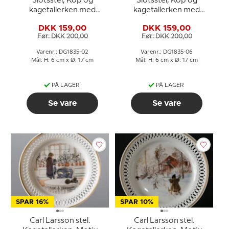
Slotsstel, Kop og
Slotsstel, Kop og
kagetallerken med
kagetallerken med
Marselisborg, Bing &
Graasten Slot, Bing &
DKK 159,00
DKK 159,00
Grøndahl
Grøndahl
Før: DKK 200,00
Før: DKK 200,00
Varenr.: DG1835-02
Varenr.: DG1835-06
Mål: H: 6 cm x Ø: 17 cm
Mål: H: 6 cm x Ø: 17 cm
PÅ LAGER
PÅ LAGER
Se vare
Se vare
SPAR 16%
SPAR 10%
Carl Larsson stel.
Carl Larsson stel.