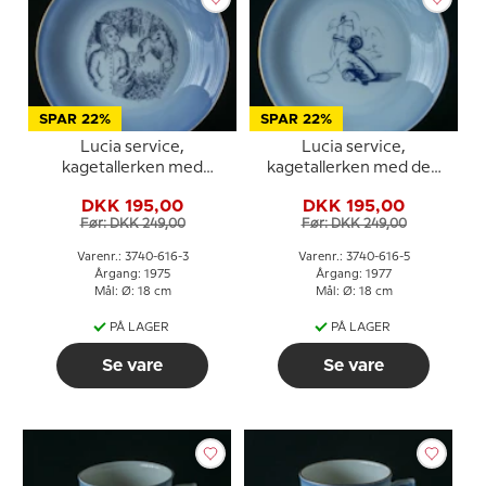
SPAR 22%
SPAR 22%
Lucia service,
Lucia service,
kagetallerken med
kagetallerken med den
Rødhætte, Bing &
grimme ælling, Bing &
DKK 195,00
DKK 195,00
Grøndahl
Grøndahl
Før: DKK 249,00
Før: DKK 249,00
Varenr.: 3740-616-3
Varenr.: 3740-616-5
Årgang: 1975
Årgang: 1977
Mål: Ø: 18 cm
Mål: Ø: 18 cm
PÅ LAGER
PÅ LAGER
Se vare
Se vare