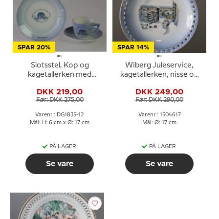
SPAR 20%
SPAR 14%
Slotsstel, Kop og
Wiberg Juleservice,
kagetallerken med
kagetallerken, nisse og
Eremitagen
kælk, Bing & Grøndahl nr.
DKK 219,00
DKK 249,00
3504616
Før: DKK 275,00
Før: DKK 290,00
Varenr.: DG1835-12
Varenr.: 1504617
Mål: H: 6 cm x Ø: 17 cm
Mål: Ø: 17 cm
PÅ LAGER
PÅ LAGER
Se vare
Se vare