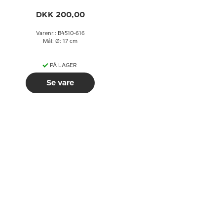
nummer 10 nr. 4510-616,
Bing & Grøndahl
DKK 200,00
Varenr.: B4510-616
Mål: Ø: 17 cm
PÅ LAGER
Se vare