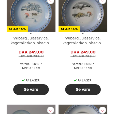
SPAR 14%
SPAR 14%
Wiberg Juleservice,
Wiberg Juleservice,
kagetallerken, nisse og
kagetallerken, nisse og
kat i sneen, Bing &
ræv, Bing & Grøndahl nr.
DKK 249,00
DKK 249,00
Grøndahl nr. 3503616
3501616
Før: DKK 290,00
Før: DKK 290,00
Varenr.: 1503617
Varenr.: 1501617
Mål: Ø: 17 cm
Mål: Ø: 17 cm
PÅ LAGER
PÅ LAGER
Se vare
Se vare