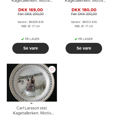
Kagetallerken. Motiv
Kagetallerken. Motiv
nummer 5 nr. 4505-616,
nummer 12 nr. 4512-616,
DKK 169,00
DKK 180,00
Bing & Grøndahl
Bing & Grøndahl
Før: DKK 200,00
Før: DKK 200,00
Varenr.: B4505-616
Varenr.: B4512-616
Mål: Ø: 17 cm
Mål: Ø: 17 cm
PÅ LAGER
PÅ LAGER
Se vare
Se vare
Carl Larsson stel.
Kagetallerken. Motiv