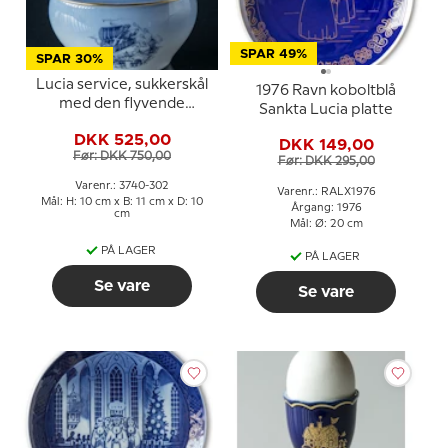
SPAR 49%
SPAR 30%
Lucia service, sukkerskål
1976 Ravn koboltblå
med den flyvende
Sankta Lucia platte
kuffert, Bing & Grøndahl
DKK 525,00
DKK 149,00
Før: DKK 750,00
Før: DKK 295,00
Varenr.: 3740-302
Varenr.: RALX1976
Mål: H: 10 cm x B: 11 cm x D: 10
Årgang: 1976
cm
Mål: Ø: 20 cm
PÅ LAGER
PÅ LAGER
Se vare
Se vare