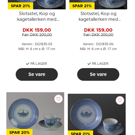
SPAR 21%
SPAR 21%
Slotsstel, Kop og
Slotsstel, Kop og
kagetallerken med
kagetallerken med
Rosenborg, Bing &
Kronborg, Bing &
DKK 159,00
DKK 159,00
Grøndahl
Grøndahl
Før: DKK 200,00
Før: DKK 200,00
Varenr.: DG1835-03
Varenr.: DG1835-04
Mål: H: 6 cm x Ø: 17 cm
Mål: H: 6 cm x Ø: 17 cm
PÅ LAGER
PÅ LAGER
Se vare
Se vare
SPAR 20%
SPAR 21%