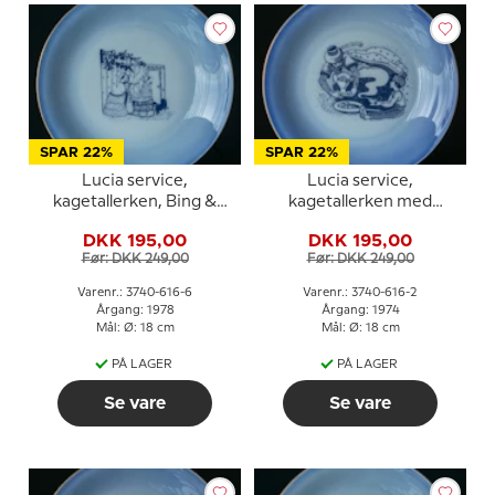
SPAR 22%
SPAR 22%
Lucia service,
Lucia service,
kagetallerken, Bing &
kagetallerken med
Grøndahl
Aladdin og Lampen, Bing
DKK 195,00
DKK 195,00
& Grøndahl
Før: DKK 249,00
Før: DKK 249,00
Varenr.: 3740-616-6
Varenr.: 3740-616-2
Årgang: 1978
Årgang: 1974
Mål: Ø: 18 cm
Mål: Ø: 18 cm
PÅ LAGER
PÅ LAGER
Se vare
Se vare