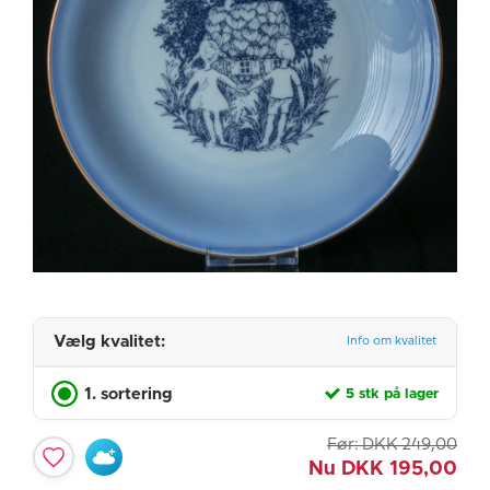
Vælg kvalitet:
Info om kvalitet
1. sortering
5 stk på lager
Før:
DKK
249,00
Nu
DKK
195,00