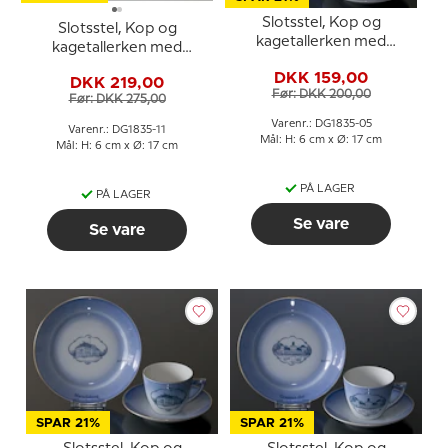
Slotsstel, Kop og
Slotsstel, Kop og
kagetallerken med
kagetallerken med
Fredensborg, Bing &
Christiansborg Slot, Bing
DKK 159,00
Grøndahl
DKK 219,00
& Grøndahl
Før: DKK 200,00
Før: DKK 275,00
Varenr.: DG1835-05
Varenr.: DG1835-11
Mål: H: 6 cm x Ø: 17 cm
Mål: H: 6 cm x Ø: 17 cm
PÅ LAGER
PÅ LAGER
Se vare
Se vare
SPAR 21%
SPAR 21%