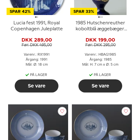
SPAR 42%
SPAR 33%
Lucia fest 1991, Royal
1985 Hutschenreuther
Copenhagen Juleplatte
koboltblå æggebæger,
Hans og Grete
DKK 289,00
DKK 199,00
Før: DKK 495,00
Før: DKK 295,00
Varenr.: RX1991
Varenr.: HBAG1985
Årgang: 1991
Årgang: 1985
Mål: Ø: 18 cm
Mål: H: 7 cm x Ø: 5 cm
PÅ LAGER
PÅ LAGER
Se vare
Se vare