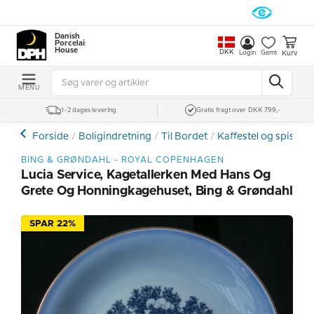
Danish
Porcelain
House
DKK
Kurv
Login
Gemt
MENU
1-2 dages levering
Gratis fragt over DKK 799,-
Forside
Boligindretning
Til Bordet
Kaffestel og spiseste
BING & GRØNDAHL - ROYAL COPENHAGEN
Lucia Service, Kagetallerken Med Hans Og
Grete Og Honningkagehuset, Bing & Grøndahl
SPAR 22%