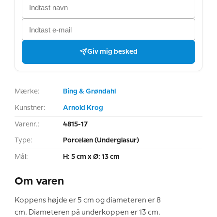
Giv mig besked
Mærke:
Bing & Grøndahl
Kunstner:
Arnold Krog
Varenr.:
4815-17
Type:
Porcelæn (Underglasur)
Mål:
H: 5 cm x Ø: 13 cm
Om varen
Koppens højde er 5 cm og diameteren er 8
cm. Diameteren på underkoppen er 13 cm.