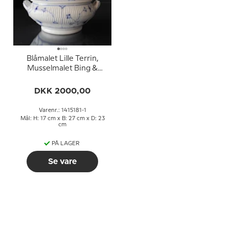
Blåmalet Lille Terrin,
Musselmalet Bing &
Grøndahl nr. 25 - Meget
sjælden
DKK 2000,00
Varenr.: 1415181-1
Mål: H: 17 cm x B: 27 cm x D: 23
cm
PÅ LAGER
Se vare