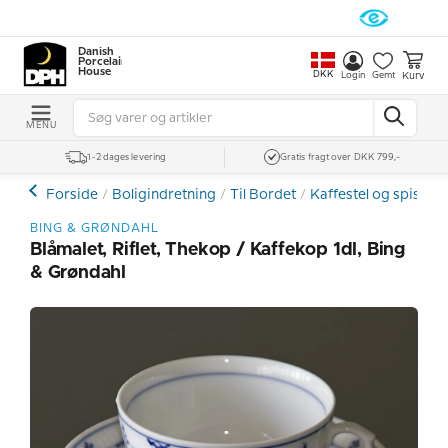
Danish
Porcelain
House
DKK
Kurv
Login
Gemt
MENU
1-2 dages levering
Gratis fragt over DKK 799,-
Forside
Boligindretning
Til Bordet
Kaffestel og spiseste
BING & GRØNDAHL
Blåmalet, Riflet, Thekop / Kaffekop 1dl, Bing
& Grøndahl