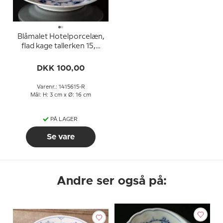
Blåmalet Hotelporcelæn,
flad kage tallerken 15,5
cm, Musselmalet Bing &
Grøndahl nr. 1002 eller
DKK 100,00
700
Varenr.: 1415615-R
Mål: H: 3 cm x Ø: 16 cm
PÅ LAGER
Se vare
Andre ser også på: