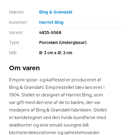
Mærke:
Bing & Grøndahl
Kunstner:
Harriet Bing
Varenr.:
4825-9568
Type:
Porcelæn (Underglasur)
Mål:
B: 3 cm x Ø: 2 cm
Om varen
Empire spise- og kaffestel er produceret af
Bing & Grøndahl. Empirestellet blev lanceret i
1904. Stellet er designet af Harriet Bing, som
var gift med den ene af de to bødre, der var
medejere af Bing & Grøndahl fabrikken. Stellet
er kendetegnet ved den hvide bundfarve med
skælborter og sine smukt svungne blå
blomsterdekorationer og søhestehoveder.