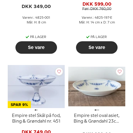
DKK 599,00
DKK 349,00
Før: DKK 760,00
Varenr.: 4825-001
Varenr.: 4825-197-E
Mål: H: 8 cm
Mål: H: 14 cm x D: 7 cm
PÅ LAGER
PÅ LAGER
Se vare
Se vare
SPAR 9%
Empire stel Skål på fod,
Empire stel oval asiet,
Bing & Grøndahl nr. 451
Bing & Grøndahl 23cm
nr. 39
DKK 749,00