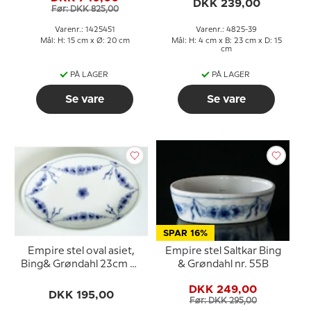
DKK 239,00
Før: DKK 825,00
Varenr.: 1425451
Varenr.: 4825-39
Mål: H: 15 cm x Ø: 20 cm
Mål: H: 4 cm x B: 23 cm x D: 15
cm
PÅ LAGER
PÅ LAGER
Se vare
Se vare
SPAR 16%
Empire stel oval asiet,
Empire stel Saltkar Bing
Bing& Grøndahl 23cm nr.
& Grøndahl nr. 55B
38
DKK 249,00
DKK 195,00
Før: DKK 295,00