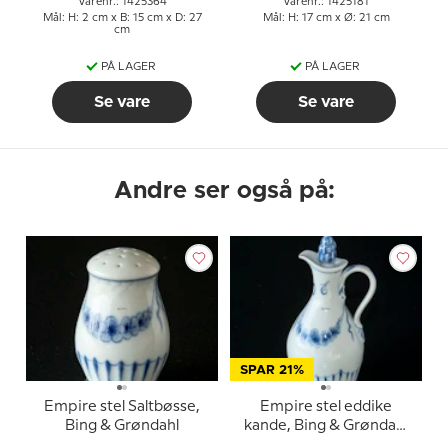
Varenr.: 1425364
Varenr.: 1425181
Mål: H: 2 cm x B: 15 cm x D: 27
Mål: H: 17 cm x Ø: 21 cm
cm
PÅ LAGER
PÅ LAGER
Se vare
Se vare
Andre ser også på:
SPAR 21%
Empire stel Saltbøsse,
Empire stel eddike
Bing & Grøndahl
kande, Bing & Grøndahl
14cm