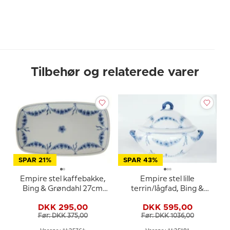
Tilbehør og relaterede varer
SPAR 21%
SPAR 43%
Empire stel kaffebakke,
Empire stel lille
Bing & Grøndahl 27cm
terrin/lågfad, Bing &
nr. 96 eller 364
Grøndahl (fra øre til øre
DKK 295,00
DKK 595,00
26cm) nr. 181 eller 665
Før: DKK 375,00
Før: DKK 1036,00