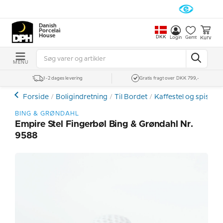
Danish
Porcelain
House
DKK
Kurv
Login
Gemt
MENU
1-2 dages levering
Gratis fragt over DKK 799,-
Forside
Boligindretning
Til Bordet
Kaffestel og spiseste
BING & GRØNDAHL
Empire Stel Fingerbøl Bing & Grøndahl Nr.
9588