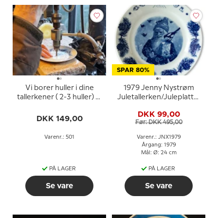
SPAR 80%
Vi borer huller i dine
1979 Jenny Nystrøm
tallerkener ( 2-3 huller) til
Juletallerken/Juleplatte,
din egen opsats
nisse fodrer fugle
DKK 99,00
DKK 149,00
Før: DKK 495,00
Varenr.: 501
Varenr.: JNX1979
Årgang: 1979
Mål: Ø: 24 cm
PÅ LAGER
PÅ LAGER
Se vare
Se vare