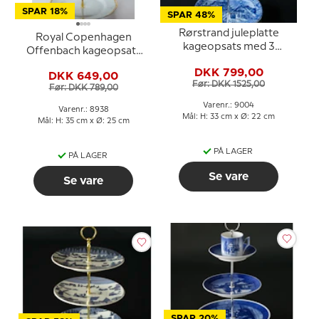
SPAR 18%
SPAR 48%
Rørstrand juleplatte
Royal Copenhagen
kageopsats med 3
Offenbach kageopsats
platter og fittings
3-lags
DKK 799,00
DKK 649,00
Før: DKK 1525,00
Før: DKK 789,00
Varenr.: 9004
Varenr.: 8938
Mål: H: 33 cm x Ø: 22 cm
Mål: H: 35 cm x Ø: 25 cm
PÅ LAGER
PÅ LAGER
Se vare
Se vare
SPAR 20%