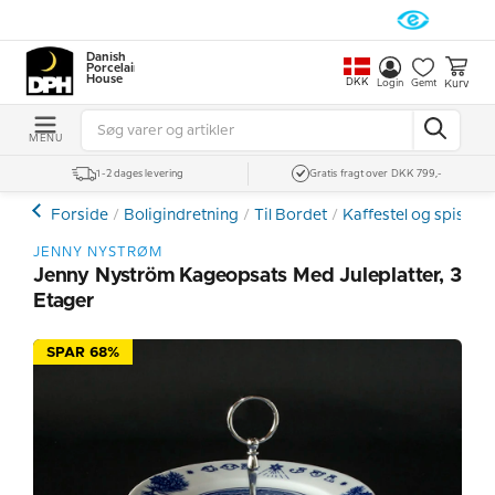
Danish
Porcelain
House
DKK
Kurv
Login
Gemt
MENU
1-2 dages levering
Gratis fragt over DKK 799,-
Forside
Boligindretning
Til Bordet
Kaffestel og spiseste
JENNY NYSTRØM
Jenny Nyström Kageopsats Med Juleplatter, 3
Etager
SPAR 68%