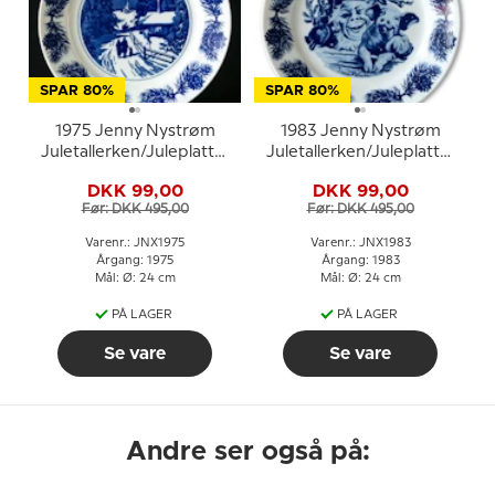
SPAR 80%
SPAR 80%
1975 Jenny Nystrøm
1983 Jenny Nystrøm
Juletallerken/Juleplatte,
Juletallerken/Juleplatte,
på vej hjem til jul
nisse med gris
DKK 99,00
DKK 99,00
Før: DKK 495,00
Før: DKK 495,00
Varenr.: JNX1975
Varenr.: JNX1983
Årgang: 1975
Årgang: 1983
Mål: Ø: 24 cm
Mål: Ø: 24 cm
PÅ LAGER
PÅ LAGER
Se vare
Se vare
Andre ser også på: