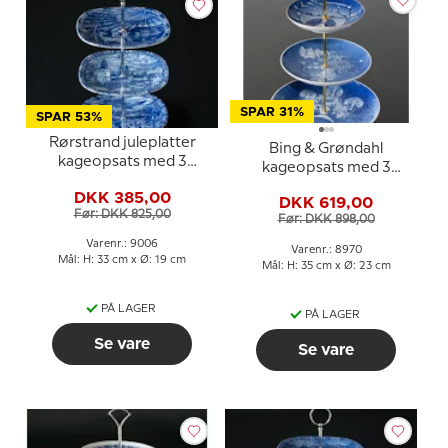
SPAR 31%
SPAR 53%
Rørstrand juleplatter
Bing & Grøndahl
kageopsats med 3
kageopsats med 3
platter 1980-1982
juleplatter og fittings
DKK 385,00
DKK 619,00
Før: DKK 825,00
Før: DKK 898,00
Varenr.: 9006
Varenr.: 8970
Mål: H: 33 cm x Ø: 19 cm
Mål: H: 35 cm x Ø: 23 cm
PÅ LAGER
PÅ LAGER
Se vare
Se vare