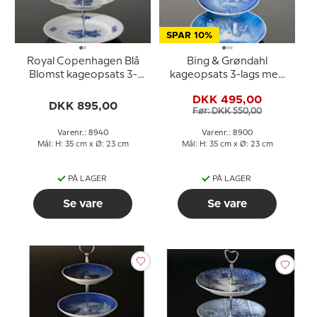
SPAR 10%
Royal Copenhagen Blå
Bing & Grøndahl
Blomst kageopsats 3-
kageopsats 3-lags med
lags
hestemotiv
DKK 495,00
DKK 895,00
Før: DKK 550,00
Varenr.: 8940
Varenr.: 8900
Mål: H: 35 cm x Ø: 23 cm
Mål: H: 35 cm x Ø: 23 cm
PÅ LAGER
PÅ LAGER
Se vare
Se vare