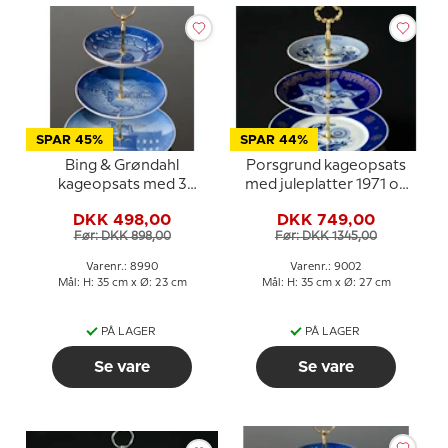
SPAR 45%
SPAR 44%
Bing & Grøndahl
Porsgrund kageopsats
kageopsats med 3
med juleplatter 1971 og
platter og fittings
1976
DKK 498,00
DKK 749,00
Før: DKK 898,00
Før: DKK 1345,00
Varenr.: 8990
Varenr.: 9002
Mål: H: 35 cm x Ø: 23 cm
Mål: H: 35 cm x Ø: 27 cm
PÅ LAGER
PÅ LAGER
Se vare
Se vare