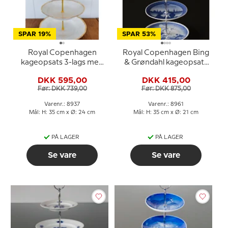
SPAR 19%
SPAR 53%
Royal Copenhagen
Royal Copenhagen Bing
kageopsats 3-lags med
& Grøndahl kageopsats
dybe tallerkener
3-lags med platter
DKK 595,00
DKK 415,00
Før: DKK 739,00
Før: DKK 875,00
Varenr.: 8937
Varenr.: 8961
Mål: H: 35 cm x Ø: 24 cm
Mål: H: 35 cm x Ø: 21 cm
PÅ LAGER
PÅ LAGER
Se vare
Se vare