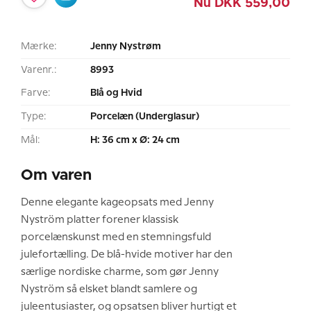
Nu
DKK
559,00
Mærke:
Jenny Nystrøm
Varenr.:
8993
Farve:
Blå og Hvid
Type:
Porcelæn (Underglasur)
Mål:
H: 36 cm x Ø: 24 cm
Om varen
Denne elegante kageopsats med Jenny
Nyström platter forener klassisk
porcelænskunst med en stemningsfuld
julefortælling. De blå-hvide motiver har den
særlige nordiske charme, som gør Jenny
Nyström så elsket blandt samlere og
juleentusiaster, og opsatsen bliver hurtigt et