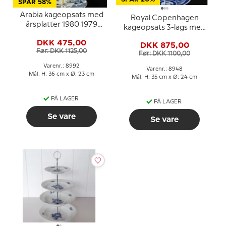
SPAR 58%
Arabia kageopsats med
Royal Copenhagen
årsplatter 1980 1979
kageopsats 3-lags med
1978
julemotiv
DKK 475,00
DKK 875,00
Før: DKK 1125,00
Før: DKK 1100,00
Varenr.: 8992
Varenr.: 8948
Mål: H: 36 cm x Ø: 23 cm
Mål: H: 35 cm x Ø: 24 cm
PÅ LAGER
PÅ LAGER
Se vare
Se vare