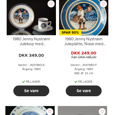
SPAR 50%
1980 Jenny Nystrøm
1980 Jenny Nystrøm
Julekop med
Juleplatte, Nisse med
kagetallerken, Nisse med
lanterne i farver
DKK 249,00
lanterne i farver
DKK 349,00
Før: DKK 495,00
Varenr.: JNX1980-K
Varenr.: JNX1980-F
Årgang: 1980
Årgang: 1980
Mål: Ø: 24 cm
PÅ LAGER
PÅ LAGER
Se vare
Se vare