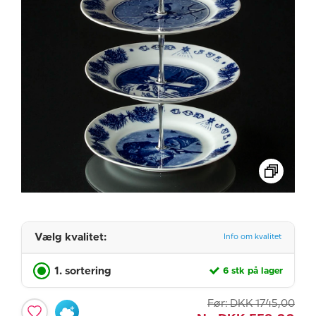
Vælg kvalitet:
Info om kvalitet
1. sortering
6 stk på lager
Før:
DKK
1745,00