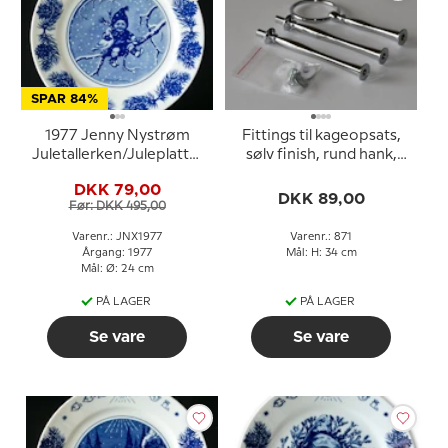
SPAR 84%
1977 Jenny Nystrøm
Fittings til kageopsats,
Juletallerken/Juleplatte,
sølv finish, rund hank,
barn med due
buet rør, 2-3 lag
DKK 79,00
DKK 89,00
Før: DKK 495,00
Varenr.: JNX1977
Varenr.: 871
Årgang: 1977
Mål: H: 34 cm
Mål: Ø: 24 cm
PÅ LAGER
PÅ LAGER
Se vare
Se vare