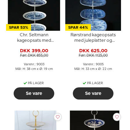
SPAR 53%
SPAR 44%
Chr. Seltmann
Rørstrand kageopsats
kageopsats med
med juleplatter og
svenske landskabsplatter
fittings
DKK 399,00
DKK 625,00
Før: DKK 855,00
Før: DKK 1125,00
Varenr.: 9003
Varenr.: 9005
Mål: H: 38 cm x Ø: 19 cm
Mål: H: 33 cm x Ø: 22 cm
PÅ LAGER
PÅ LAGER
Se vare
Se vare