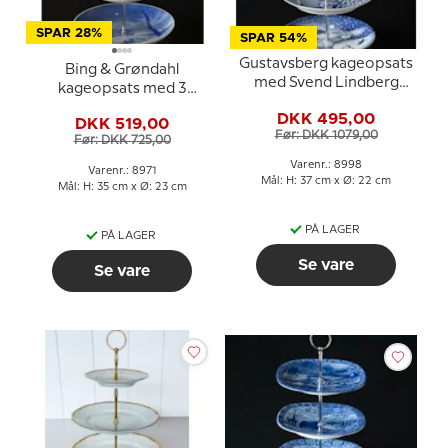
SPAR 28%
SPAR 54%
Gustavsberg kageopsats
Bing & Grøndahl
med Svend Lindberg
kageopsats med 3
platter
platter og fittings
DKK 495,00
DKK 519,00
Før: DKK 1079,00
Før: DKK 725,00
Varenr.: 8998
Varenr.: 8971
Mål: H: 37 cm x Ø: 22 cm
Mål: H: 35 cm x Ø: 23 cm
PÅ LAGER
PÅ LAGER
Se vare
Se vare