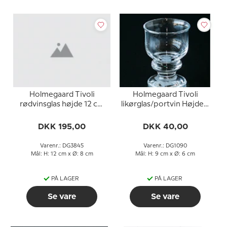
Holmegaard Tivoli
Holmegaard Tivoli
rødvinsglas højde 12 cm
likørglas/portvin Højde 9
Ø8,5cm
cm Ø 6,5cm
DKK 195,00
DKK 40,00
Varenr.: DG3845
Varenr.: DG1090
Mål: H: 12 cm x Ø: 8 cm
Mål: H: 9 cm x Ø: 6 cm
PÅ LAGER
PÅ LAGER
Se vare
Se vare