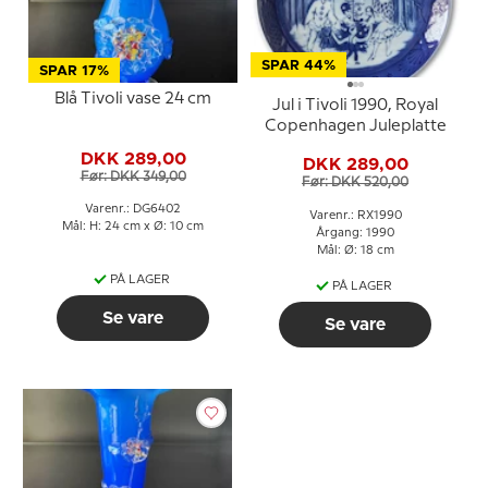
SPAR 44%
SPAR 17%
Blå Tivoli vase 24 cm
Jul i Tivoli 1990, Royal
Copenhagen Juleplatte
DKK 289,00
DKK 289,00
Før: DKK 349,00
Før: DKK 520,00
Varenr.: DG6402
Varenr.: RX1990
Mål: H: 24 cm x Ø: 10 cm
Årgang: 1990
Mål: Ø: 18 cm
PÅ LAGER
PÅ LAGER
Se vare
Se vare